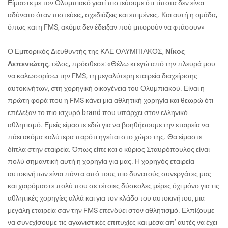
Είμαστε με τον Ολυμπιακό γιατί πιστεύουμε ότι τίποτα δεν είναι
αδύνατο όταν πιστεύεις, σχεδιάζεις και επιμένεις. Και αυτή η ομάδα,
όπως και η FMS, ακόμα δεν έδειξαν πού μπορούν να φτάσουν»
Ο
Εμπορικός Διευθυντής της ΚΑΕ ΟΛΥΜΠΙΑΚΟΣ,
Νίκος
Λεπενιώτης
, τέλος, πρόσθεσε: «
Θέλω κι εγώ από την πλευρά μου
να καλωσορίσω την FMS, τη μεγαλύτερη εταιρεία διαχείρισης
αυτοκινήτων, στη χορηγική οικογένεια του Ολυμπιακού. Είναι η
πρώτη φορά που η FMS κάνει μια αθλητική χορηγία και θεωρώ ότι
επέλεξαν το πιο ισχυρό brand που υπάρχει στον ελληνικό
αθλητισμό. Εμείς είμαστε εδώ για να βοηθήσουμε την εταιρεία να
πάει ακόμα καλύτερα παρότι ηγείται στο χώρο της. Θα είμαστε
δίπλα στην εταιρεία. Όπως είπε και ο κύριος Σταυρόπουλος είναι
πολύ σημαντική αυτή η χορηγία για μας. Η χορηγός εταιρεία
αυτοκινήτων είναι πάντα από τους πιο δυνατούς συνεργάτες μας
και χαιρόμαστε πολύ που σε τέτοιες δύσκολες μέρες όχι μόνο για τις
αθλητικές χορηγίες αλλά και για τον κλάδο του αυτοκινήτου, μια
μεγάλη εταιρεία σαν την FMS επενδύει στον αθλητισμό. Ελπίζουμε
να συνεχίσουμε τις αγωνιστικές επιτυχίες και μέσα απ’ αυτές να έχει