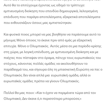
Αυτό θα το επιτύχουμε έχοντας ως οδηγό το τρίπτυχο:
εμπνευσμένη διοίκηση που επενδύει δημιουργικά, λελογισμένη
επένδυση που παράγει αποτελέσματα, εξαιρετικά αποτελέσματα
που ενθουσιάζουν όσους μας εμπιστεύτηκαν.
Και φυσικά ποιος μπορεί να μας βοηθήσει να περάσουμε αυτό το
μήνυμα; Μόνο όποιος το έκανε πριν από εμάς με εξαιρετική
επιτυχία. Μόνο ο Ολυμπιακός. Αυτός μέσα σε μια περίοδο κρίσης
στη χώρα, με λογική επένδυση, με εμπνευσμένη διοίκηση και με
παίχτες που πίστεψαν στο όραμα, πέτυχε τους ευρωπαϊκούς του
στόχους, κάνοντας πολλές ομάδες να ακολουθήσουν το
παράδειγμά του, και σίγουρα όλη τη μπασκετική Ευρώπη να πει: ο
Ολυμπιακός δεν είναι απλά μια ευρωπαϊκή ομάδα, αλλά οι
ευρωπαϊκές ομάδες πρέπει να γίνουν Ολυμπιακός.
Πολλοί θα μας πουν: «Και τι έχετε να περιμένετε τώρα από τον
Ολυμπιακό; Δεν έκανε ό,τι περισσότερο μπορούσε;»