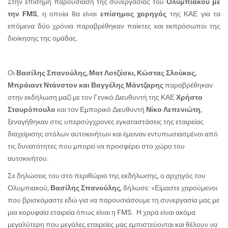
Στην επίσημη παρουσίαση της συνεργασίας του
Ολυμπιακού με
την
FMS
, η οποία θα είναι
επίσημος χορηγός
της ΚΑΕ για τα
επόμενα δύο χρόνια παραβρέθηκαν παίκτες και εκπρόσωποι της
διοίκησης της ομάδας.
Οι
Βασίλης Σπανούλης, Ματ Λοτζέσκι, Κώστας Σλούκας,
Μπράιαντ Ντάνστον και Βαγγέλης Μάντζαρης
παραβρέθηκαν
στην εκδήλωση μαζί με τον Γενικό Διευθυντή της ΚΑΕ
Χρήστο
Σταυρόπουλο
και τον Εμπορικό Διευθυντή
Νίκο Λεπενιώτη
,
ξεναγήθηκαν στις υπερσύγχρονες εγκαταστάσεις της εταιρείας
διαχείρισης στόλων αυτοκινήτων και έμειναν εντυπωσιασμένοι από
τις δυνατότητες που μπορεί να προσφέρει στο χώρο του
αυτοκινήτου.
Σε δηλώσεις του στο περιθώριο της εκδήλωσης, ο αρχηγός του
Ολυμπιακού,
Βασίλης Σπανούλης
, δήλωσε: «Είμαστε χαρούμενοι
που βρισκόμαστε εδώ για να παρουσιάσουμε τη συνεργασία μας με
μια κορυφαία εταιρεία όπως είναι η FMS. Η χαρά είναι ακόμα
μεγαλύτερη που μεγάλες εταιρείες μας εμπιστεύονται και θέλουν να