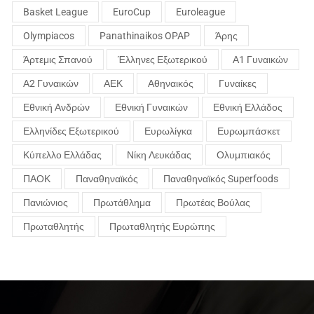
Basket League
EuroCup
Euroleague
Olympiacos
Panathinaikos OPAP
Άρης
Άρτεμις Σπανού
Έλληνες Εξωτερικού
Α1 Γυναικών
Α2 Γυναικών
ΑΕΚ
Αθηναικός
Γυναίκες
Εθνική Ανδρών
Εθνική Γυναικών
Εθνική Ελλάδος
Ελληνίδες Εξωτερικού
Ευρωλίγκα
Ευρωμπάσκετ
Κύπελλο Ελλάδας
Νίκη Λευκάδας
Ολυμπιακός
ΠΑΟΚ
Παναθηναϊκός
Παναθηναϊκός Superfoods
Πανιώνιος
Πρωτάθλημα
Πρωτέας Βούλας
Πρωταθλητής
Πρωταθλητής Ευρώπης