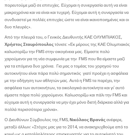
πορευτούμε μαζί σε επιτυχίες. Εύχομαι η συνεργασία αυτή να είναι
μακροχρόνια και να είναι και τυχερή. Εύχομαι αυτή η συνεργασία να
συνδυαστεί με πολλές επιτυχίες ώστε να είναι ικανοποιημένες και οι
δυο πλευρές».
Από την πλευρά του, ο
Γενικός Διευθυντής ΚΑΕ ΟΛΥΜΠΙΑΚΟΣ,
Χρήστος Σταυρόπουλος
τόνισε: «
Εκ μέρους της ΚΑΕ Ολυμπιακός
καλωσορίζω την FMS στην οικογένεια μας. Είμαστε πολύ
χαρούμενοι για τη νέα συμφωνία με την FMS που θα είμαστε μαζί
για τα επόμενα δυο χρόνια. Για μας ο τομέας του χορηγού του
αυτοκινήτου είναι πάρα πολύ σημαντικός γιατί προέχει η ασφάλεια
με την οδήγηση των αθλητών μας. Αυτά η FMS τα παρέχει, την
ασφάλεια των αυτοκινήτων, τα οικολογικά αυτοκίνητα και γι’ αυτό
είμαστε πάρα πολύ χαρούμενοι. Καλωσορίζω και πάλι την FMS και
εύχομαι αυτή η συνεργασία να μην έχει μόνο διετή διάρκεια αλλά για
πολλά περισσότερα χρόνια».
Ο Διευθύνων Σύμβουλος της FMS,
Νικόλαος Βρανάς
ανέφερε,
μεταξύ άλλων: «Στόχος μας για το 2014, να ανακηρυχθούμε από το
κοινό ως ο καταλληλότερος επισκευαστής για το αυτοκίνητό του.