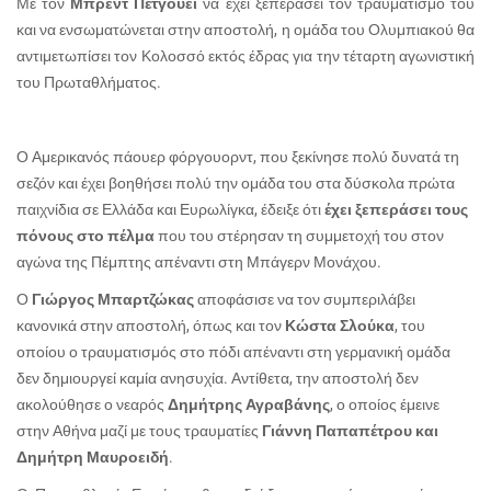
Με τον
Μπρεντ Πέτγουεϊ
να έχει ξεπεράσει τον τραυματισμό του
και να ενσωματώνεται στην αποστολή, η ομάδα του Ολυμπιακού θα
αντιμετωπίσει τον Κολοσσό εκτός έδρας για την τέταρτη αγωνιστική
του Πρωταθλήματος.
Ο Αμερικανός πάουερ φόργουορντ, που ξεκίνησε πολύ δυνατά τη
σεζόν και έχει βοηθήσει πολύ την ομάδα του στα δύσκολα πρώτα
παιχνίδια σε Ελλάδα και Ευρωλίγκα, έδειξε ότι
έχει ξεπεράσει τους
πόνους στο πέλμα
που του στέρησαν τη συμμετοχή του στον
αγώνα της Πέμπτης απέναντι στη Μπάγερν Μονάχου.
Ο
Γιώργος Μπαρτζώκας
αποφάσισε να τον συμπεριλάβει
κανονικά στην αποστολή, όπως και τον
Κώστα Σλούκα
, του
οποίου ο τραυματισμός στο πόδι απέναντι στη γερμανική ομάδα
δεν δημιουργεί καμία ανησυχία. Αντίθετα, την αποστολή δεν
ακολούθησε ο νεαρός
Δημήτρης Αγραβάνης
, ο οποίος έμεινε
στην Αθήνα μαζί με τους τραυματίες
Γιάννη Παπαπέτρου και
Δημήτρη Μαυροειδή
.