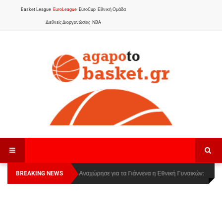
Basket League
EuroLeague
EuroCup
Εθνική Ομάδα
Διεθνείς Διοργανώσεις
NBA
BREAKING NEWS
Οι Πάνθηρες Καβάλας στην Women Basketball
Αναχώρησε για τα Γιάννενα η Εθνική Γυναικών
:
League 1