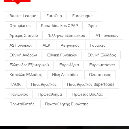
Basket League
EuroCup
Euroleague
Olympiacos
Panathinaikos OPAP
Άρης
Άρτεμις Σπανού
Έλληνες Εξωτερικού
Α1 Γυναικών
Α2 Γυναικών
ΑΕΚ
Αθηναικός
Γυναίκες
Εθνική Ανδρών
Εθνική Γυναικών
Εθνική Ελλάδος
Ελληνίδες Εξωτερικού
Ευρωλίγκα
Ευρωμπάσκετ
Κύπελλο Ελλάδας
Νίκη Λευκάδας
Ολυμπιακός
ΠΑΟΚ
Παναθηναϊκός
Παναθηναϊκός Superfoods
Πανιώνιος
Πρωτάθλημα
Πρωτέας Βούλας
Πρωταθλητής
Πρωταθλητής Ευρώπης