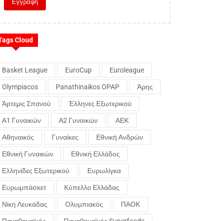
Tags Cloud
Basket League
EuroCup
Euroleague
Olympiacos
Panathinaikos OPAP
Άρης
Άρτεμις Σπανού
Έλληνες Εξωτερικού
Α1 Γυναικών
Α2 Γυναικών
ΑΕΚ
Αθηναικός
Γυναίκες
Εθνική Ανδρών
Εθνική Γυναικών
Εθνική Ελλάδος
Ελληνίδες Εξωτερικού
Ευρωλίγκα
Ευρωμπάσκετ
Κύπελλο Ελλάδας
Νίκη Λευκάδας
Ολυμπιακός
ΠΑΟΚ