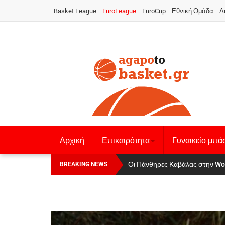
Basket League
EuroLeague
EuroCup
Εθνική Ομάδα
Δ
Αρχική
Επικαιρότητα
Γυναικείο μπά
Αναχώρησε για τα Γιάννενα η Εθνι
Οι Πάνθηρες Καβάλας στην Wo
BREAKING NEWS