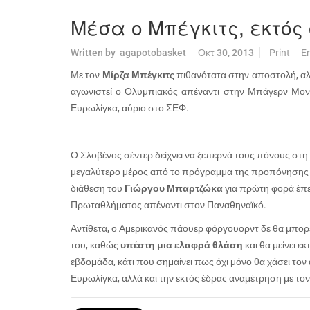
Μέσα ο Μπέγκιτς, εκτός 
Written by
agapotobasket
Οκτ 30, 2013
Print
E
Με τον
Μίρζα Μπέγκιτς
πιθανότατα στην αποστολή, αλ
αγωνιστεί ο Ολυμπιακός απέναντι στην Μπάγερν Μονά
Ευρωλίγκα, αύριο στο ΣΕΦ.
Ο Σλοβένος σέντερ δείχνει να ξεπερνά τους πόνους στη 
μεγαλύτερο μέρος από το πρόγραμμα της προπόνησης κα
διάθεση του
Γιώργου Μπαρτζώκα
για πρώτη φορά έπε
Πρωταθλήματος απέναντι στον Παναθηναϊκό.
Αντίθετα, ο Αμερικανός πάουερ φόργουορντ δε θα μπορέ
του, καθώς
υπέστη μια ελαφρά θλάση
και θα μείνει ε
εβδομάδα, κάτι που σημαίνει πως όχι μόνο θα χάσει τον
Ευρωλίγκα, αλλά και την εκτός έδρας αναμέτρηση με τ