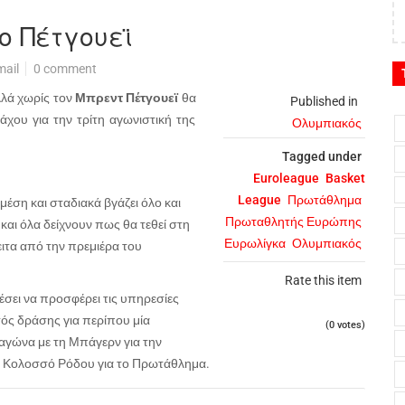
ο Πέτγουεϊ
mail
0 comment
λά χωρίς τον
Μπρεντ Πέτγουεϊ
θα
Published in
χου για την τρίτη αγωνιστική της
Ολυμπιακός
Tagged under
Euroleague
Basket
League
Πρωτάθλημα
μέση και σταδιακά βγάζει όλο και
Πρωταθλητής Ευρώπης
ι όλα δείχνουν πως θα τεθεί στη
Ευρωλίγκα
Ολυμπιακός
ιτα από την πρεμιέρα του
Rate this item
σει να προσφέρει τις υπηρεσίες
κτός δράσης για περίπου μία
(0 votes)
 αγώνα με τη Μπάγερν για την
ον Κολοσσό Ρόδου για το Πρωτάθλημα.