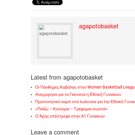
agapotobasket
Latest from agapotobasket
Οι Πάνθηρες Καβάλας στην Women Basketball Leagu
Αναχώρησε για τα Γιάννενα η Εθνική Γυναικών
Προπονητικό καμπ στα Ιωάννινα για την Εθνική Γυνα
«Παίζω – Κινούμαι – Τρέφομαι σωστά»
Ο Άρης επέστρεψε στην Α1 Γυναικών
Leave a comment