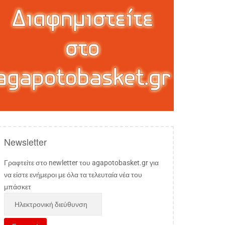
Newsletter
Γραφτείτε στο newletter του agapotobasket.gr για
να είστε ενήμεροι με όλα τα τελευταία νέα του
μπάσκετ