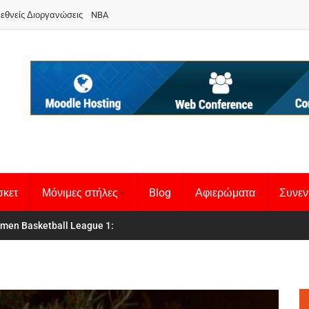
ιεθνείς Διοργανώσεις
NBA
σκετ
Μόνιμες στήλες
Blog
Αφιερώματα
Συνεν
κή Γυναικών
men Basketball League 1
:
: