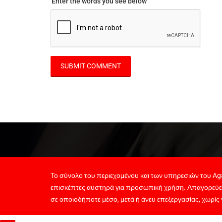
Enter the words you see below
Το σύνολο του περιεχομένου και των υπηρεσιών του Aga
επισκέπτες αυστηρά για προσωπική χρήση. Απαγορεύε
σε οποιοδήποτε μέσο, μετά ή άνευ επεξεργασίας, χωρίς 