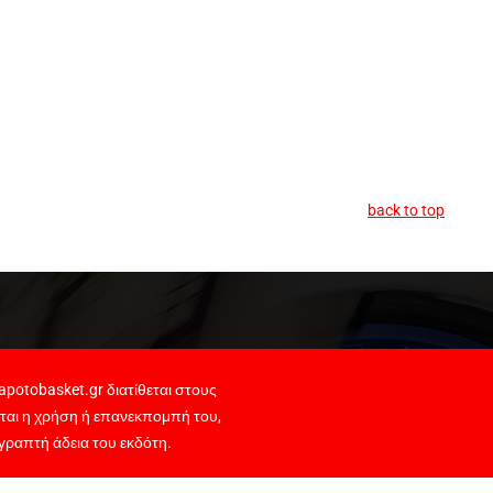
back to top
potobasket.gr διατίθεται στους
ται η χρήση ή επανεκπομπή του,
γραπτή άδεια του εκδότη.