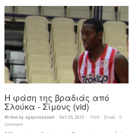
Η φάση της βραδιάς από
Σλούκα - Σίμονς (vid)
Written by
agapotobasket
Οκτ 25, 2013
Print
Email
0
comment