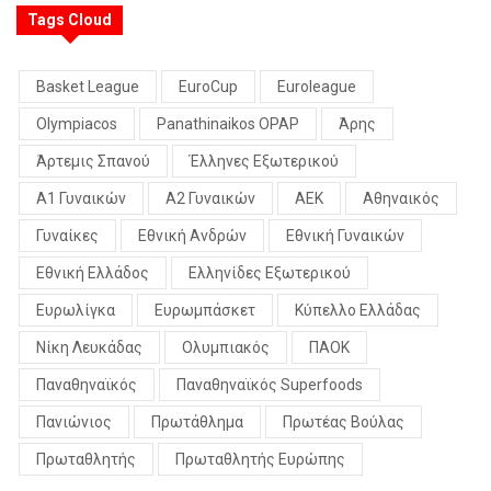
Tags Cloud
Basket League
EuroCup
Euroleague
Olympiacos
Panathinaikos OPAP
Άρης
Άρτεμις Σπανού
Έλληνες Εξωτερικού
Α1 Γυναικών
Α2 Γυναικών
ΑΕΚ
Αθηναικός
Γυναίκες
Εθνική Ανδρών
Εθνική Γυναικών
Εθνική Ελλάδος
Ελληνίδες Εξωτερικού
Ευρωλίγκα
Ευρωμπάσκετ
Κύπελλο Ελλάδας
Νίκη Λευκάδας
Ολυμπιακός
ΠΑΟΚ
Παναθηναϊκός
Παναθηναϊκός Superfoods
Πανιώνιος
Πρωτάθλημα
Πρωτέας Βούλας
Πρωταθλητής
Πρωταθλητής Ευρώπης