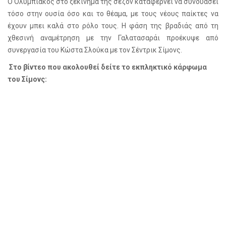
Ο Ολυμπιακός στο ξεκίνημα της σεζόν καταφέρνει να συνδυάσει
τόσο στην ουσία όσο και το θέαμα, με τους νέους παίκτες να
έχουν μπει καλά στο ρόλο τους. Η φάση της βραδιάς από τη
χθεσινή αναμέτρηση με την Γαλατασαράι προέκυψε από
συνεργασία του Κώστα Σλούκα με τον Σέντρικ Σίμονς.
Στο βίντεο που ακολουθεί δείτε το εκπληκτικό κάρφωμα
του Σίμονς: