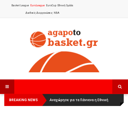
Basket League
EuroLeague
EuroCup
Εθνική Ομάδα
Διεθνείς Διοργανώσεις
NBA
BREAKING NEWS
Οι Πάνθηρες Καβάλας στην Women
Αναχώρησε για τα Γιάννενα η Εθνική
Basketball League 1
Γυναικών
: