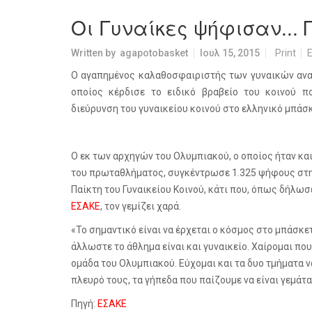
Οι Γυναίκες ψήφισαν... 
Written by
agapotobasket
Ιουλ 15, 2015
Print
E
Ο αγαπημένος καλαθοσφαιριστής των γυναικών αναδ
οποίος κέρδισε το ειδικό βραβείο του κοινού 
διεύρυνση του γυναικείου κοινού στο ελληνικό μπάσκ
Ο εκ των αρχηγών του Ολυμπιακού, ο οποίος ήταν κα
του πρωταθλήματος,
συγκέντρωσε 1.325 ψήφους στη
Παίκτη του Γυναικείου Κοινού, κάτι που, όπως δήλωσ
ΕΣΑΚΕ
, τον γεμίζει χαρά.
«Το σημαντικό είναι να έρχεται ο κόσμος στο μπάσκετ 
άλλωστε το άθλημα είναι και γυναικείο. Χαίρομαι που
ομάδα του Ολυμπιακού. Εύχομαι και τα δυο τμήματα ν
πλευρό τους, τα γήπεδα που παίζουμε να είναι γεμάτα
Πηγή:
ΕΣΑΚΕ