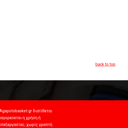
back to top
Agapotobasket.gr διατίθεται
αγορεύεται η χρήση ή
 επεξεργασίας, χωρίς γραπτή