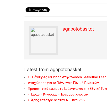
agapotobasket
Latest from agapotobasket
Οι Πάνθηρες Καβάλας στην Women Basketball Leag
Αναχώρησε για τα Γιάννενα η Εθνική Γυναικών
Προπονητικό καμπ στα Ιωάννινα για την Εθνική Γυ
«Παίζω – Κινούμαι – Τρέφομαι σωστά»
Ο Άρης επέστρεψε στην Α1 Γυναικών