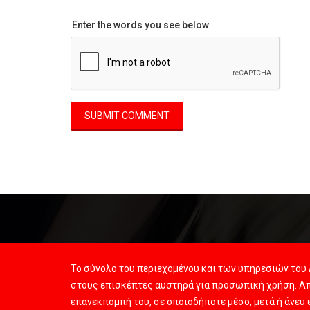
Enter the words you see below
Το σύνολο του περιεχομένου και των υπηρεσιών του 
στους επισκέπτες αυστηρά για προσωπική χρήση. Απ
επανεκπομπή του, σε οποιοδήποτε μέσο, μετά ή άνευ