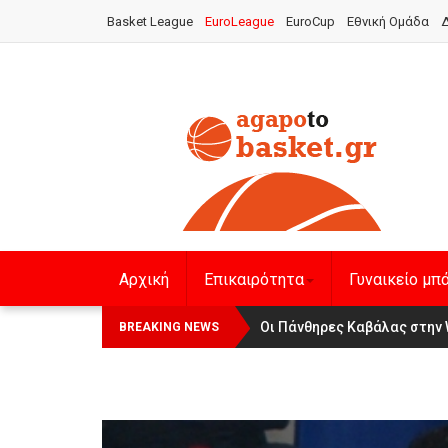
Basket League
EuroLeague
EuroCup
Εθνική Ομάδα
Δ
Αρχική
Επικαιρότητα
Γυναικείο μπ
Αναχώρησε για τα Γιάννενα η Ε
Οι Πάνθηρες Καβάλας στην 
BREAKING NEWS