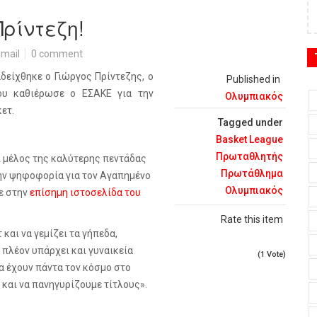
Πρίντεζη!
mail
0 comment
είχθηκε ο Γιώργος Πρίντεζης, ο
Published in
που καθιέρωσε ο ΕΣΑΚΕ για την
Ολυμπιακός
ετ.
Tagged under
Basket League
Πρωταθλητής
ι μέλος της καλύτερης πεντάδας
Πρωτάθλημα
ν ψηφοφορία για τον Αγαπημένο
Ολυμπιακός
ε στην
επίσημη ιστοσελίδα του
Rate this item
και να γεμίζει τα γήπεδα,
 πλέον υπάρχει και γυναικεία
(1 Vote)
α έχουν πάντα τον κόσμο στο
 και να πανηγυρίζουμε τίτλους».