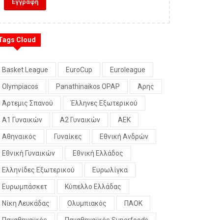
Tags Cloud
Basket League
EuroCup
Euroleague
Olympiacos
Panathinaikos OPAP
Άρης
Άρτεμις Σπανού
Έλληνες Εξωτερικού
Α1 Γυναικών
Α2 Γυναικών
ΑΕΚ
Αθηναικός
Γυναίκες
Εθνική Ανδρών
Εθνική Γυναικών
Εθνική Ελλάδος
Ελληνίδες Εξωτερικού
Ευρωλίγκα
Ευρωμπάσκετ
Κύπελλο Ελλάδας
Νίκη Λευκάδας
Ολυμπιακός
ΠΑΟΚ