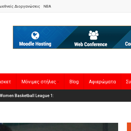
ιεθνείς Διοργανώσεις
NBA
άσκετ
Μόνιμες στήλες
Blog
Αφιερώματα
Συ
θνική Γυναικών
Women Basketball League 1
:
: