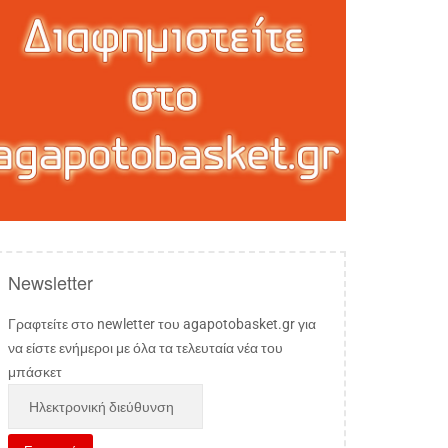
Newsletter
Γραφτείτε στο newletter του agapotobasket.gr για
να είστε ενήμεροι με όλα τα τελευταία νέα του
μπάσκετ