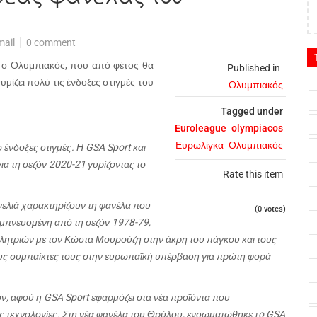
mail
0 comment
 ο Ολυμπιακός, που από φέτος θα
Published in
θυμίζει πολύ τις ένδοξες στιγμές του
Ολυμπιακός
Tagged under
Euroleague
olympiacos
Ευρωλίγκα
Ολυμπιακός
 ένδοξες στιγμές. Η GSA Sport και
α τη σεζόν 2020-21 γυρίζοντας το
Rate this item
ινελιά χαρακτηρίζουν τη φανέλα που
(0 votes)
 εμπνευσμένη από τη σεζόν 1978-79,
λητριών με τον Κώστα Μουρούζη στην άκρη του πάγκου και τους
τους συμπαίκτες τους στην ευρωπαϊκή υπέρβαση για πρώτη φορά
, αφού η GSA Sport εφαρμόζει στα νέα προϊόντα που
της τεχνολογίες. Στη νέα φανέλα του Θρύλου, ενσωματώθηκε τo GSA