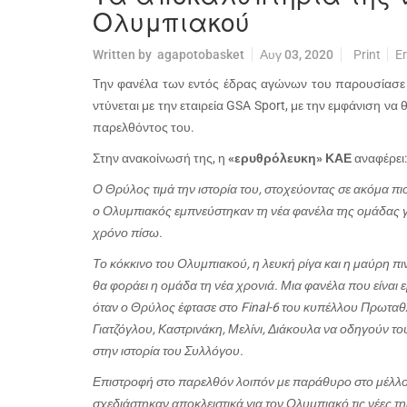
Ολυμπιακού
Written by
agapotobasket
Αυγ 03, 2020
Print
E
Την φανέλα των εντός έδρας αγώνων του παρουσίασε
ντύνεται με την εταιρεία
GSA
Sport
, με την εμφάνιση να 
παρελθόντος του.
Στην ανακοίνωσή της, η
«ερυθρόλευκη» ΚΑΕ
αναφέρει:
Ο Θρύλος τιμά την ιστορία του, στοχεύοντας σε ακόμα πιο
ο Ολυμπιακός εμπνεύστηκαν τη νέα φανέλα της ομάδας γι
χρόνο πίσω.
Το κόκκινο του Ολυμπιακού, η λευκή ρίγα και η μαύρη π
θα φοράει η ομάδα τη νέα χρονιά. Μια φανέλα που είναι
όταν ο Θρύλος έφτασε στο Final-6 του κυπέλλου Πρωταθ
Γιατζόγλου, Καστρινάκη, Μελίνι, Διάκουλα να οδηγούν 
στην ιστορία του Συλλόγου.
Επιστροφή στο παρελθόν λοιπόν με παράθυρο στο μέλλον
σχεδιάστηκαν αποκλειστικά για τον Ολυμπιακό τις νέες 