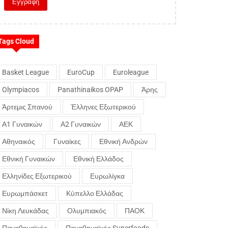
Tags Cloud
Basket League
EuroCup
Euroleague
Olympiacos
Panathinaikos OPAP
Άρης
Άρτεμις Σπανού
Έλληνες Εξωτερικού
Α1 Γυναικών
Α2 Γυναικών
ΑΕΚ
Αθηναικός
Γυναίκες
Εθνική Ανδρών
Εθνική Γυναικών
Εθνική Ελλάδος
Ελληνίδες Εξωτερικού
Ευρωλίγκα
Ευρωμπάσκετ
Κύπελλο Ελλάδας
Νίκη Λευκάδας
Ολυμπιακός
ΠΑΟΚ