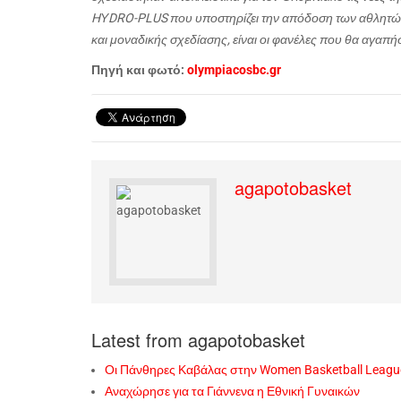
HΥDRO-PLUS που υποστηρίζει την απόδοση των αθλητών α
και μοναδικής σχεδίασης, είναι οι φανέλες που θα αγαπήσ
Πηγή και φωτό:
olympiacosbc.gr
agapotobasket
Latest from agapotobasket
Οι Πάνθηρες Καβάλας στην Women Basketball Leagu
Αναχώρησε για τα Γιάννενα η Εθνική Γυναικών