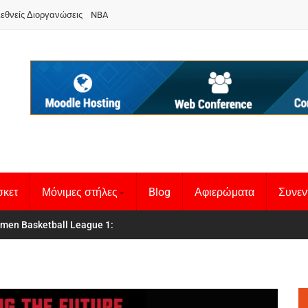
ιεθνείς Διοργανώσεις
NBA
σκετ
Μόνιμες στήλες
Blog
Αφιερώματα
Συνεν
men Basketball League 1
θνική Γυναικών
: