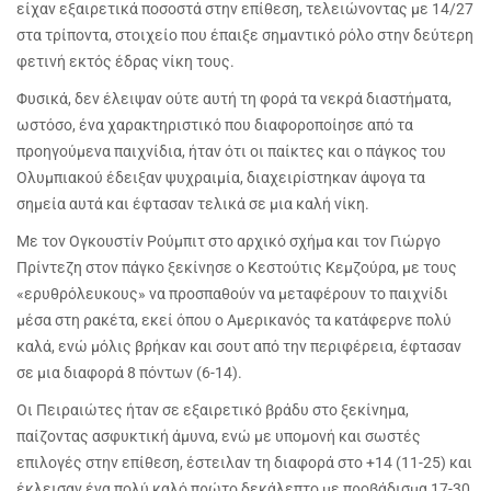
είχαν εξαιρετικά ποσοστά στην επίθεση, τελειώνοντας με 14/27
στα τρίποντα, στοιχείο που έπαιξε σημαντικό ρόλο στην δεύτερη
φετινή εκτός έδρας νίκη τους.
Φυσικά, δεν έλειψαν ούτε αυτή τη φορά τα νεκρά διαστήματα,
ωστόσο, ένα χαρακτηριστικό που διαφοροποίησε από τα
προηγούμενα παιχνίδια, ήταν ότι οι παίκτες και ο πάγκος του
Ολυμπιακού έδειξαν ψυχραιμία, διαχειρίστηκαν άψογα τα
σημεία αυτά και έφτασαν τελικά σε μια καλή νίκη.
Με τον Ογκουστίν Ρούμπιτ στο αρχικό σχήμα και τον Γιώργο
Πρίντεζη στον πάγκο ξεκίνησε ο Κεστούτις Κεμζούρα, με τους
«ερυθρόλευκους» να προσπαθούν να μεταφέρουν το παιχνίδι
μέσα στη ρακέτα, εκεί όπου ο Αμερικανός τα κατάφερνε πολύ
καλά, ενώ μόλις βρήκαν και σουτ από την περιφέρεια, έφτασαν
σε μια διαφορά 8 πόντων (6-14).
Οι Πειραιώτες ήταν σε εξαιρετικό βράδυ στο ξεκίνημα,
παίζοντας ασφυκτική άμυνα, ενώ με υπομονή και σωστές
επιλογές στην επίθεση, έστειλαν τη διαφορά στο +14 (11-25) και
έκλεισαν ένα πολύ καλό πρώτο δεκάλεπτο με προβάδισμα 17-30.