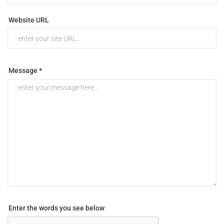
Website URL
Message *
Enter the words you see below