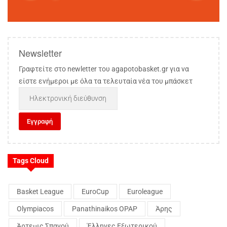
Newsletter
Γραφτείτε στο newletter του agapotobasket.gr για να
είστε ενήμεροι με όλα τα τελευταία νέα του μπάσκετ
Tags Cloud
Basket League
EuroCup
Euroleague
Olympiacos
Panathinaikos OPAP
Άρης
Άρτεμις Σπανού
Έλληνες Εξωτερικού