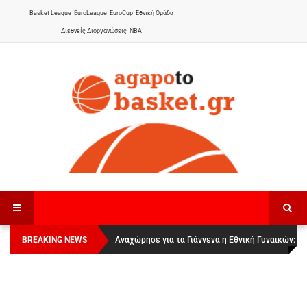
Basket League
EuroLeague
EuroCup
Εθνική Ομάδα
Διεθνείς Διοργανώσεις
NBA
BREAKING NEWS
Οι Πάνθηρες Καβάλας στην Women Basketball
Αναχώρησε για τα Γιάννενα η Εθνική Γυναικών
:
League 1