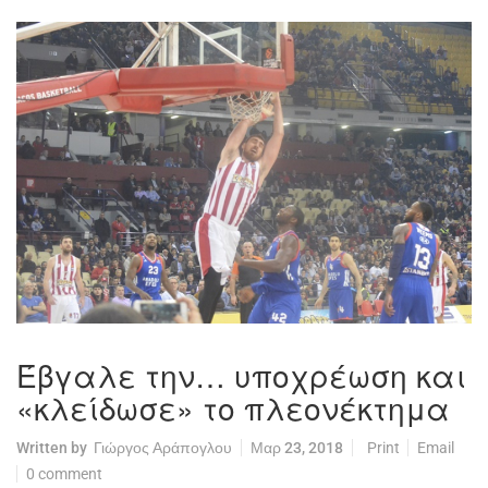
Έβγαλε την… υποχρέωση και
«κλείδωσε» το πλεονέκτημα
Written by
Γιώργος Αράπογλου
Μαρ 23, 2018
Print
Email
0 comment