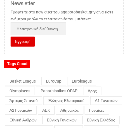
Newsletter
Γραφτείτε στο newletter του agapotobasket.gr για να είστε
ενήμεροι με όλα τα τελευταία νέα του μπάσκετ
Tags Cloud
Basket League
EuroCup
Euroleague
Olympiacos
Panathinaikos OPAP
Άρης
Άρτεμις Σπανού
Έλληνες Εξωτερικού
Α1 Γυναικών
Α2 Γυναικών
ΑΕΚ
Αθηναικός
Γυναίκες
Εθνική Ανδρών
Εθνική Γυναικών
Εθνική Ελλάδος