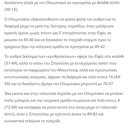
δεκάλεπτο έληξε με τον Ολυμπιακό να προηγείται με
double
score
(30-15).
Ο Ολυμπιακός εξακολουθούσε να κρατά ψηλά τον ρυθμό και τη
διαφορά μέχρι τα μισά της δεύτερης περιόδου, όταν χαλάρωσε
αρκετά, έμεινε χωρίς πόντο για 3’ επιτρέποντας στην Εφές να
μειώσει σε 45-40 και να ξανακάνει το παιχνίδι ντέρμπι πριν το
ημίχρονο βρει την ελληνική ομάδα να προηγείται με 49-42.
Το νωθρό ξεκίνημα των «ερυθρολεύκων» έφερε την Εφές στο καλάθι
(51-49), αλλά το σόου του Σπανούλη με συνεχόμενες ασίστ που
κατέληγαν σε καρφώματα του Μιλουτίνοφ, αλλά και προσωπικές
εντυπωσιακές ενέργειες, έφεραν τη διαφορά και πάλι στους 16 (69-
55) και το δεκάλεπτο βρήκε τον Ολυμπιακό μπροστά με 70-57.
Ίδια εικόνα και στην τελευταία περίοδο με τον Ολυμπιακό να μπαίνει
πολύ χαλαρός και την τουρκική ομάδα να μειώνει και πάλι στους 4
(72-68) και κατάφερε να μείνει κοντά στο σκορ μέχρι το τελευταίο
λεπτό, όταν ο Σπανούλης με τρίποντο έκανε το 89-82 και
ουσιαστικά τελείωσε το παιχνίδι.