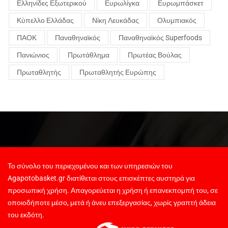
Ελληνίδες Εξωτερικού
Ευρωλίγκα
Ευρωμπάσκετ
Κύπελλο Ελλάδας
Νίκη Λευκάδας
Ολυμπιακός
ΠΑΟΚ
Παναθηναϊκός
Παναθηναϊκός Superfoods
Πανιώνιος
Πρωτάθλημα
Πρωτέας Βούλας
Πρωταθλητής
Πρωταθλητής Ευρώπης
Το σύνολο του περιεχομένου και των υπηρεσιών του
Agapotobasket.gr διατίθεται στους επισκέπτες αυστηρά για
προσωπική χρήση. Απαγορεύεται η χρήση ή επανεκπομπή του, σε
οποιοδήποτε μέσο, μετά ή άνευ επεξεργασίας, χωρίς γραπτή άδεια
του εκδότη.