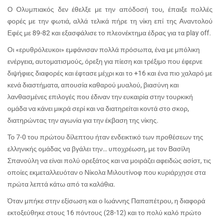
Ο Ολυμπιακός δεν έθελξε με την απόδοσή του, έπαιξε πολλές
φορές με την φωτιά, αλλά τελικά πήρε τη νίκη επί της Αναντολού
Εφές με 89-82 και εξασφάλισε το πλεονέκτημα έδρας για τα play off.
Οι «ερυθρόλευκοι» εμφάνισαν πολλά πρόσωπα, ένα με μπόλικη
ενέργεια, αυτοματισμούς, όρεξη για πίεση και τρέξιμο που έφερνε
διψήφιες διαφορές και έφτασε μέχρι και το +16 και ένα πιο χαλαρό με
κενά διαστήματα, απουσία καθαρού μυαλού, βιασύνη και
λανθασμένες επιλογές που έδιναν την ευκαιρία στην τουρκική
ομάδα να κάνει μικρά σερί και να διατηρείται κοντά στο σκορ,
διατηρώντας την αγωνία για την έκβαση της νίκης.
Το 7-0 του πρώτου δίλεπτου ήταν ενδεικτικό των προθέσεων της
ελληνικής ομάδας να βγάλει την… υποχρέωση, με τον Βασίλη
Σπανούλη να είναι πολύ ορεξάτος και να μοιράζει αφειδώς ασίστ, τις
οποίες εκμεταλλευόταν ο Νίκολα Μιλουτίνοφ που κυριάρχησε στα
πρώτα λεπτά κάτω από τα καλάθια.
Όταν μπήκε στην εξίσωση και ο Ιωάννης Παπαπέτρου, η διαφορά
εκτοξεύθηκε στους 16 πόντους (28-12) και το πολύ καλό πρώτο