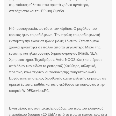
συμπαίκτες αθλητές που αρκετά χρόνια αργότερα,
στελέχωσαν και την Εθνική Ομάδα.
Η δημοσιογραφία, ωστόσο, τον κέρδισε. Ο μεγάλος του
έρωτας ήταν το ραδιόφωνο. Την πρώτη του ραδιοφωνική
εκπομπή την έκανε σε ηλικία μόλις 15 ετών. Στα επόμενα
χρόνια εργάστηκε σε πολλά από τα μεγαλύτερα Μέσα της
έντυπης και ηλεκτρονικής δημοσιογραφίας (
Flash
, ΝΕΑ,
Χρηματιστήριο, Ταχυδρόμος,
Veto
, ΝΟΟΖ κλπ) και πέρασε
από όλων των ειδών τα ρεπορτάζ (ελεύθερο, αθλητικό,
πολιτικό, καλλιτεχνικό, αυτοδιοίκησης, τουριστικό κλπ).
Εργάστηκε επίσης ως διορθωτής και επιμελητής κειμένων σε
αρκετά έντυπα, καθώς και ως υπεύθυνος επικοινωνίας στην
εταιρεία
WIDE
Services
PC
.
Είναι μέλος της συντακτικής ομάδας του πρώτου ελληνικού
περιοδικού δρόμου «ΣΧΕΔΙΑ» από το πρώτο τεύχος, ενώ έχει