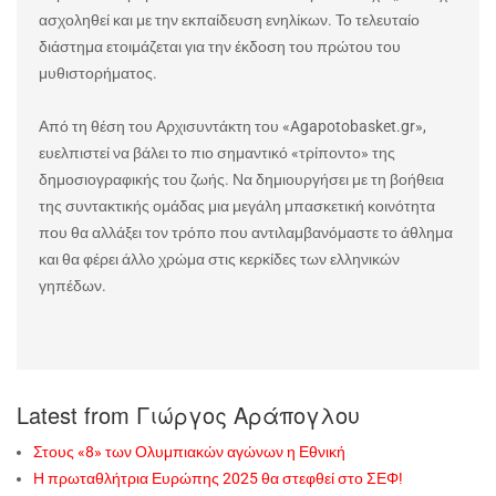
ασχοληθεί και με την εκπαίδευση ενηλίκων. Το τελευταίο
διάστημα ετοιμάζεται για την έκδοση του πρώτου του
μυθιστορήματος.
Από τη θέση του Αρχισυντάκτη του «
Agapotobasket
.
gr
»,
ευελπιστεί να βάλει το πιο σημαντικό «τρίποντο» της
δημοσιογραφικής του ζωής. Να δημιουργήσει με τη βοήθεια
της συντακτικής ομάδας μια μεγάλη μπασκετική κοινότητα
που θα αλλάξει τον τρόπο που αντιλαμβανόμαστε το άθλημα
και θα φέρει άλλο χρώμα στις κερκίδες των ελληνικών
γηπέδων.
Latest from Γιώργος Αράπογλου
Στους «8» των Ολυμπιακών αγώνων η Εθνική
Η πρωταθλήτρια Ευρώπης 2025 θα στεφθεί στο ΣΕΦ!