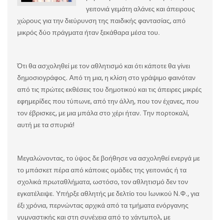
γειτονιά γεμάτη αλάνες και άπειρους
χώρους για την διεύρυνση της παιδικής φαντασίας, από
μικρός δύο πράγματα ήταν ξεκάθαρα μέσα του.
Ότι θα ασχοληθεί με τον αθλητισμό και ότι κάποτε θα γίνει
δημοσιογράφος. Από τη μια, η κλίση στο γράψιμο φαινόταν
από τις πρώτες εκθέσεις του δημοτικού και τις άπειρες μικρές
εφημερίδες που τύπωνε, από την άλλη, που τον έχανες, που
τον έβρισκες, με μια μπάλα στο χέρι ήταν. Την πορτοκαλί,
αυτή με τα σπυριά!
Μεγαλώνοντας, το ύψος δε βοήθησε να ασχοληθεί ενεργά με
το μπάσκετ πέρα από κάποιες ομάδες της γειτονιάς ή τα
σχολικά πρωταθλήματα, ωστόσο, τον αθλητισμό δεν τον
εγκατέλειψε. Υπήρξε αθλητής με δελτίο του Ιωνικού Ν.Φ., για
έξι χρόνια, περνώντας αρχικά από τα τμήματα ενόργανης
γυμναστικής και στη συνέχεια από το χάντμπολ, με