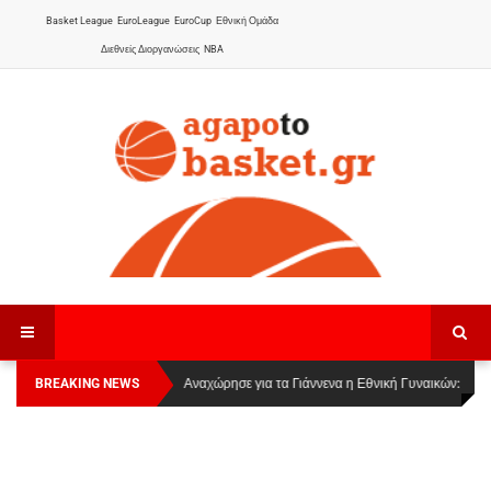
Basket League
EuroLeague
EuroCup
Εθνική Ομάδα
Διεθνείς Διοργανώσεις
NBA
BREAKING NEWS
Οι Πάνθηρες Καβάλας στην Women Basketball
Αναχώρησε για τα Γιάννενα η Εθνική Γυναικών
:
League 1