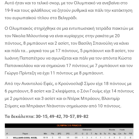
Αυτό ήταν και το τελικό σκορ, με τον Ολυμπιακό να ανεβαίνει στο
19-9 και τους φιλάθλους να ζητούν ρυθμικά και πάλι την κατάκτηση
του ευρωπαϊκού τίτλου στο Βελιγράδι.
Ο Ολυμπιακός στηρίχθηκε σε μια εντυπωσιακή τετράδα παικτών με
τον Νίκολα Μιλουτίνοφ να είναι κυρίαρχος στην ρακέτα με 20
πόντους, 8 ριμπάουντ και 2 ασίστ, τον Βασίλη Σπανούλη να κάνει
και πάλι τα… μαγικά του με 17 πόντους, 5 ριμπάουντ και 8 ασίστ, τον
Ιωάννη Παπαπέτρου να αγωνίζεται και πάλι για τον απόντα Κώστα
Παπανικολάου και να σημειώνει 17 πόντους με 7 ριμπάουντ και τον
Γιώργο Πρίντεζη να έχει 11 πόντους με 8 ριμπάουντ.
Από την Αναντολού Εφές, ο Κρούνοσλαβ Σίμον είχε 18 πόντους με
6 ριμπάουντ, 8 ασίστ και 2 κλεψίματα, ο Σόνι Γουίμς είχε 14 πόντους
με 2 ριμπάουντ και 3 ασίστ και οι Ντέρικ Μπράουν, Βλαντιμίρ
Στίματς και Μπράιαντ Ντάνστον σημείωσαν από 10 πόντους.
Τα δεκάλεπτα: 30-15, 49-42, 70-57, 89-82