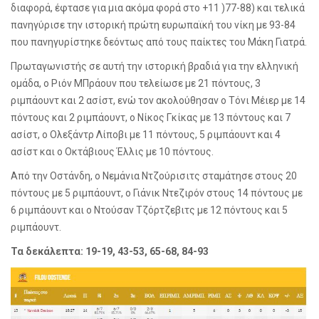
διαφορά, έφτασε για μια ακόμα φορά στο +11 )77-88) και τελικά
πανηγύρισε την ιστορική πρώτη ευρωπαϊκή του νίκη με 93-84
που πανηγυρίστηκε δεόντως από τους παίκτες του Μάκη Γιατρά.
Πρωταγωνιστής σε αυτή την ιστορική βραδιά για την ελληνική
ομάδα, ο Ριόν ΜΠράουν που τελείωσε με 21 πόντους, 3
ριμπάουντ και 2 ασίστ, ενώ τον ακολούθησαν ο Τόνι Μέιερ με 14
πόντους και 2 ριμπάουντ, ο Νίκος Γκίκας με 13 πόντους και 7
ασίστ, ο Ολεξάντρ Λίποβι με 11 πόντους, 5 ριμπάουντ και 4
ασίστ και ο Οκτάβιους Έλλις με 10 πόντους.
Από την Οστάνδη, ο Νεμάνια Ντζούρισιτς σταμάτησε στους 20
πόντους με 5 ριμπάουντ, ο Γιάνικ Ντεζιρόν στους 14 πόντους με
6 ριμπάουντ και ο Ντούσαν Τζόρτζεβιτς με 12 πόντους και 5
ριμπάουντ.
Τα δεκάλεπτα: 19-19, 43-53, 65-68,
84-93