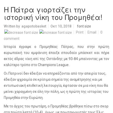
Η Πάτρα γιορτάζει την
ιστορική νίκη του Προμηθέα!
Written by
agapotobasket
Οκτ 10, 2018
font size
Print
Email
0
comment
Ιστορία έγραψε ο Προμηθέας Πάτρας, που στην πρώτη
ευρωπαϊκή του εμφάνιση έπαιξε σπουδαίο μπάσκετ και πήρε
εκτός έδρας νίκη επί της Οστάνδης με 93-84 μπαίνοντας με τον
καλύτερο τρόπο στο
Champions
League
.
Οι Πατρινοί δεν έδειξαν να επηρεάζονται από την απειρία τους,
έδειξαν ψχραιμία σε κρίσιμα σημεία της αναμέτρησης και με
εντυπωσιακή επιθετική λειτουργία, έφτασαν σε μια νίκη που θα
μείνει χαραγμένη σε όλη την πόλη, ως η πρώτη της ιστορίας του
Προμηθέα στην Ευρώπη.
Με το άγχος του πρωτάρη, ο Προμηθέας βρέθηκε πίσω στο σκορ
στα πρώτα λεπτά (10-4) , όμως, με πρωταγωνιστές τους Έλις