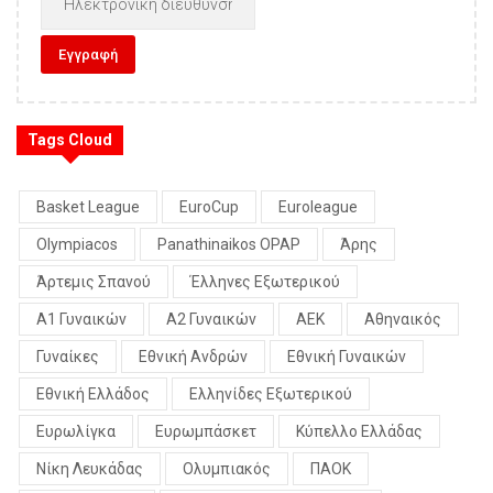
Tags Cloud
Basket League
EuroCup
Euroleague
Olympiacos
Panathinaikos OPAP
Άρης
Άρτεμις Σπανού
Έλληνες Εξωτερικού
Α1 Γυναικών
Α2 Γυναικών
ΑΕΚ
Αθηναικός
Γυναίκες
Εθνική Ανδρών
Εθνική Γυναικών
Εθνική Ελλάδος
Ελληνίδες Εξωτερικού
Ευρωλίγκα
Ευρωμπάσκετ
Κύπελλο Ελλάδας
Νίκη Λευκάδας
Ολυμπιακός
ΠΑΟΚ