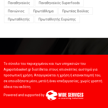
Παναθηναϊκός
Παναθηναϊκός Superfoods
Πανιώνιος
Πρωτάθλημα
Πρωτέας Βούλας
Πρωταθλητής
Πρωταθλητής Ευρώπης
Το σύνολο του περιεχομένου και των υπηρεσιών του
Agapotobasket.gr διατίθεται στους επισκέπτες αυστηρά για
προσωπική χρήση. Απαγορεύεται η χρήση ή επανεκπομπή του,
σε οποιοδήποτε μέσο, μετά ή άνευ επεξεργασίας, χωρίς γραπτή
άδεια του εκδότη.
Powered and supported by