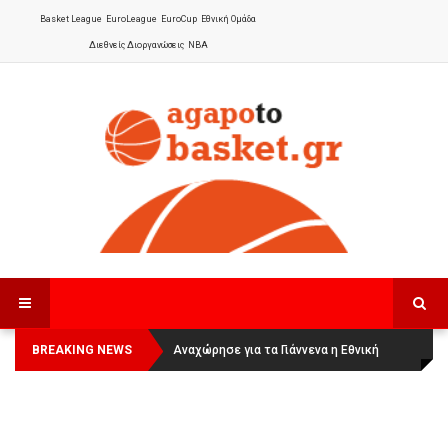
Basket League
EuroLeague
EuroCup
Εθνική Ομάδα
Διεθνείς Διοργανώσεις
NBA
BREAKING NEWS
Οι Πάνθηρες Καβάλας στην Women
Αναχώρησε για τα Γιάννενα η Εθνική
Basketball League 1
Γυναικών
: