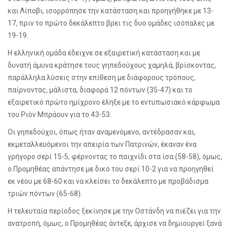
και Λίποβι, ισορρόπησε την κατάσταση και προηγήθηκε με 13-
17, πριν το πρώτο δεκάλεπτο βρει τις δυο ομάδες ισόπαλες με
19-19.
Η ελληνική ομάδα έδειχνε σε εξαιρετική κατάσταση και με
δυνατή άμυνα κράτησε τους γηπεδούχους χαμηλά, βρίσκοντας,
παράλληλα λύσεις στην επίθεση με διάφορους τρόπους,
παίρνοντας, μάλιστα, διαφορά 12 πόντων (35-47) και το
εξαιρετικό πρώτο ημίχρονο έληξε με το εντυπωσιακό κάρφωμα
του Ριόν Μπράουν για το 43-53.
Οι γηπεδούχοι, όπως ήταν αναμενόμενο, αντέδρασαν και,
εκμεταλλευόμενοι την απειρία των Πατρινών, έκαναν ένα
γρήγορο σερί 15-5, φέρνοντας το παιχνίδι στα ίσα (58-58), όμως,
ο Προμηθέας απάντησε με δικό του σερί 10-2 για να προηγηθεί
εκ νέου με 68-60 και να κλείσει το δεκάλεπτο με προβάδισμα
τριών πόντων (65-68).
Η τελευταία περίοδος ξεκίνησε με την Οστάνδη να πιέζει για την
ανατροπή, όμως, ο Προμηθέας άντεξε, άρχισε να δημιουργεί ξανά