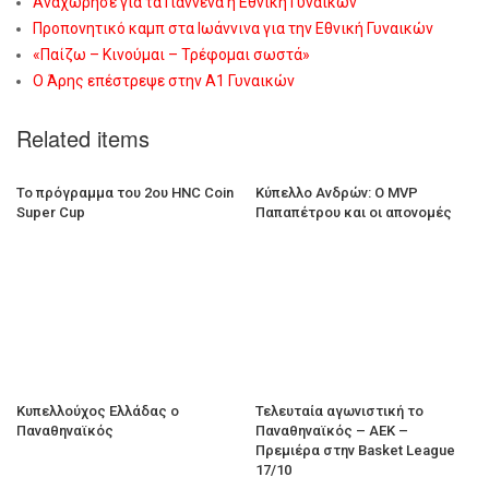
Αναχώρησε για τα Γιάννενα η Εθνική Γυναικών
Προπονητικό καμπ στα Ιωάννινα για την Εθνική Γυναικών
«Παίζω – Κινούμαι – Τρέφομαι σωστά»
Ο Άρης επέστρεψε στην Α1 Γυναικών
Related items
Το πρόγραμμα του 2ου HNC Coin
Κύπελλο Ανδρών: Ο MVP
Super Cup
Παπαπέτρου και οι απονομές
Κυπελλούχος Ελλάδας ο
Τελευταία αγωνιστική το
Παναθηναϊκός
Παναθηναϊκός – ΑΕΚ –
Πρεμιέρα στην Basket League
17/10