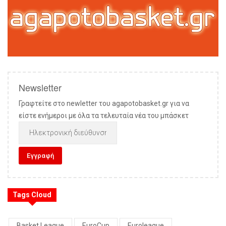
Newsletter
Γραφτείτε στο newletter του agapotobasket.gr για να
είστε ενήμεροι με όλα τα τελευταία νέα του μπάσκετ
Tags Cloud
Basket League
EuroCup
Euroleague