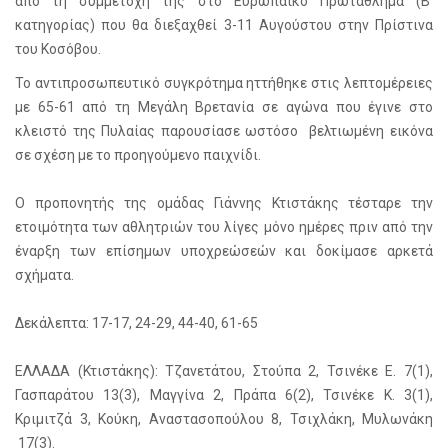
από τη συμμετοχή της στο Ευρωπαϊκό Πρωτάθλημα (Β’
κατηγορίας) που θα διεξαχθεί 3-11 Αυγούστου στην Πρίστινα
του Κοσόβου.
Το αντιπροσωπευτικό συγκρότημα ηττήθηκε στις λεπτομέρειες
με 65-61 από τη Μεγάλη Βρετανία σε αγώνα που έγινε στο
κλειστό της Πυλαίας παρουσίασε ωστόσο βελτιωμένη εικόνα
σε σχέση με το προηγούμενο παιχνίδι.
Ο προπονητής της ομάδας Γιάννης Κτιστάκης τέσταρε την
ετοιμότητα των αθλητριών του λίγες μόνο ημέρες πριν από την
έναρξη των επίσημων υποχρεώσεών και δοκίμασε αρκετά
σχήματα.
Δεκάλεπτα: 17-17, 24-29, 44-40, 61-65
ΕΛΛΑΔΑ (Κτιστάκης): Τζανετάτου, Στούπα 2, Τσινέκε Ε. 7(1),
Γασπαράτου 13(3), Μαγγίνα 2, Πράπα 6(2), Τσινέκε Κ. 3(1),
Κριμιτζά 3, Κούκη, Αναστασοπούλου 8, Τσιχλάκη, Μυλωνάκη
17(3).