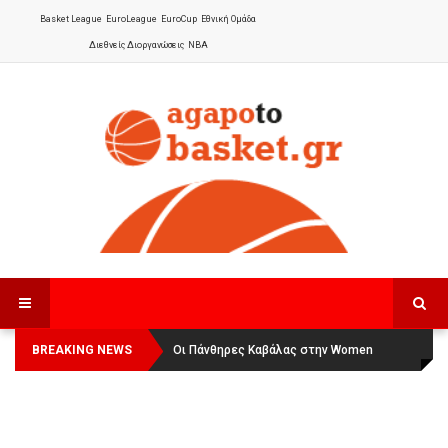
Basket League
EuroLeague
EuroCup
Εθνική Ομάδα
Διεθνείς Διοργανώσεις
NBA
BREAKING NEWS
Οι Πάνθηρες Καβάλας στην Women
Αναχώρησε για τα Γιάννενα η Εθνική
Basketball League 1
Γυναικών
: