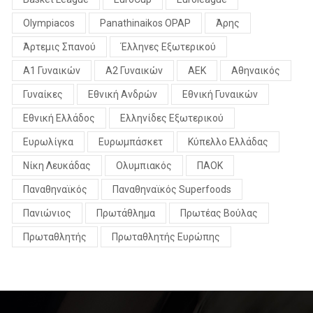
Olympiacos
Panathinaikos OPAP
Άρης
Άρτεμις Σπανού
Έλληνες Εξωτερικού
Α1 Γυναικών
Α2 Γυναικών
ΑΕΚ
Αθηναικός
Γυναίκες
Εθνική Ανδρών
Εθνική Γυναικών
Εθνική Ελλάδος
Ελληνίδες Εξωτερικού
Ευρωλίγκα
Ευρωμπάσκετ
Κύπελλο Ελλάδας
Νίκη Λευκάδας
Ολυμπιακός
ΠΑΟΚ
Παναθηναϊκός
Παναθηναϊκός Superfoods
Πανιώνιος
Πρωτάθλημα
Πρωτέας Βούλας
Πρωταθλητής
Πρωταθλητής Ευρώπης