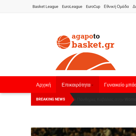
Basket League
EuroLeague
EuroCup
Εθνική Ομάδα
Δ
Αρχική
Επικαιρότητα
Γυναικείο μπά
Οι Πάνθηρες Καβάλας στην Women
Αναχώρησε για τα Γιάννενα η Ε
BREAKING NEWS