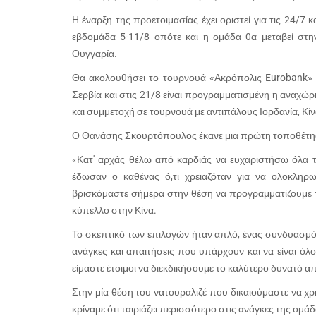
Η έναρξη της προετοιμασίας έχει οριστεί για τις 24/7 
εβδομάδα 5-11/8 οπότε και η ομάδα θα μεταβεί στην
Ουγγαρία.
Θα ακολουθήσει το τουρνουά «Ακρόπολις
Eurobank
»
Σερβία και στις 21/8 είναι προγραμματισμένη η αναχώ
και συμμετοχή σε τουρνουά με αντιπάλους Ιορδανία, Κίν
Ο Θανάσης Σκουρτόπουλος έκανε μια πρώτη τοποθέτηση 
«Κατ' αρχάς θέλω από καρδιάς να ευχαριστήσω όλα τ
έδωσαν ο καθένας ό,τι χρειαζόταν για να ολοκληρω
βρισκόμαστε σήμερα στην θέση να προγραμματίζουμε τη
κύπελλο στην Κίνα.
Το σκεπτικό των επιλογών ήταν απλό, ένας συνδυασμός
ανάγκες και απαιτήσεις που υπάρχουν και να είναι όλ
είμαστε έτοιμοι να διεκδικήσουμε το καλύτερο δυνατό α
Στην μία θέση του νατουραλιζέ που δικαιούμαστε να χ
κρίναμε ότι ταιριάζει περισσότερο στις ανάγκες της ομά