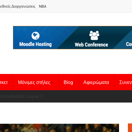
ιεθνείς Διοργανώσεις
NBA
σκετ
Μόνιμες στήλες
Blog
Αφιερώματα
Συνεν
 Basketball League 1
θνική Γυναικών
: