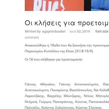
Οι κλήσεις για προετοι
Written by
agapotobasket
Ιουλ 02, 2019
font size
comment
Ανακοινώθηκε η 18αδα που θα ξεκινήσει την προετοιμα
Παγκοσμίου Κυπέλλου της Κίνας (31/8-15/9).
Οι 18 που κλήθηκαν για προετοιμασία:
Γιάννης Αθηναίου, Γιάννης Αντετοκούνμπο, Θα
Αντετοκούνμπο, Παναγιώτης Βασιλόπουλος, Νικ Καλάθ
Λαρεντζάκης, Βαγγέλης Μάντζαρης, Ντίνος Μήτογλ
Ντόρσεϊ, Γιώργος Παπαγιάννης, Κώστας Παπανικολά
Πρίντεζης, Χρήστος Σαλούστρος, Κώστας Σλούκας.