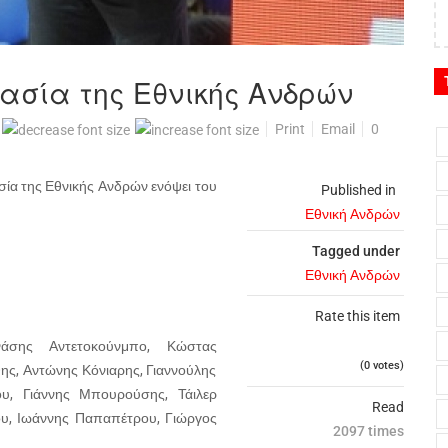
μασία της Εθνικής Ανδρών
Print
Email
0
σία της Εθνικής Ανδρών ενόψει του
Published in
Εθνική Ανδρών
Tagged under
Εθνική Ανδρών
Rate this item
νάσης Αντετοκούνμπο, Κώστας
(0 votes)
ης, Αντώνης Κόνιαρης, Γιαννούλης
ου, Γιάννης Μπουρούσης, Τάιλερ
Read
ου, Ιωάννης Παπαπέτρου, Γιώργος
2097 times