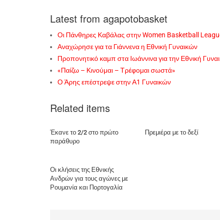
Latest from agapotobasket
Οι Πάνθηρες Καβάλας στην Women Basketball Leagu
Αναχώρησε για τα Γιάννενα η Εθνική Γυναικών
Προπονητικό καμπ στα Ιωάννινα για την Εθνική Γυνα
«Παίζω – Κινούμαι – Τρέφομαι σωστά»
Ο Άρης επέστρεψε στην Α1 Γυναικών
Related items
Έκανε το 2/2 στο πρώτο
Πρεμιέρα με το δεξί
παράθυρο
Οι κλήσεις της Εθνικής
Ανδρών για τους αγώνες με
Ρουμανία και Πορτογαλία