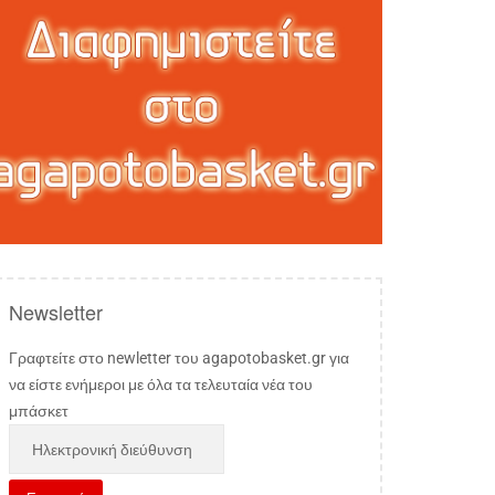
Newsletter
Γραφτείτε στο newletter του agapotobasket.gr για
να είστε ενήμεροι με όλα τα τελευταία νέα του
μπάσκετ