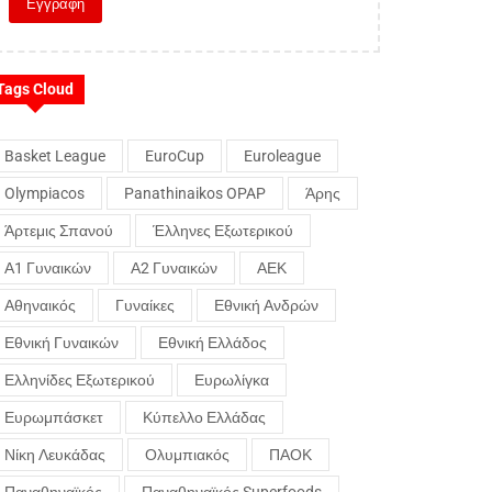
Tags Cloud
Basket League
EuroCup
Euroleague
Olympiacos
Panathinaikos OPAP
Άρης
Άρτεμις Σπανού
Έλληνες Εξωτερικού
Α1 Γυναικών
Α2 Γυναικών
ΑΕΚ
Αθηναικός
Γυναίκες
Εθνική Ανδρών
Εθνική Γυναικών
Εθνική Ελλάδος
Ελληνίδες Εξωτερικού
Ευρωλίγκα
Ευρωμπάσκετ
Κύπελλο Ελλάδας
Νίκη Λευκάδας
Ολυμπιακός
ΠΑΟΚ