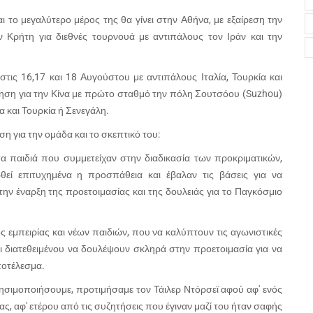
και το μεγαλύτερο μέρος της θα γίνει στην Αθήνα, με εξαίρεση την
 Κρήτη για διεθνές τουρνουά με αντιπάλους τον Ιράν και την
 στις 16,17 και 18 Αυγούστου με αντιπάλους Ιταλία, Τουρκία και
ρηση για την Κίνα με πρώτο σταθμό την πόλη Σουτσόου (
Suzhou
)
α και Τουρκία ή Σενεγάλη.
για την ομάδα και το σκεπτικό του:
α παιδιά που συμμετείχαν στην διαδικασία των προκριματικών,
θεί επιτυχημένα η προσπάθεια και έβαλαν τις βάσεις για να
ν έναρξη της προετοιμασίας και της δουλειάς για το Παγκόσμιο
 εμπειρίας και νέων παιδιών, που να καλύπτουν τις αγωνιστικές
οι διατεθειμένου να δουλέψουν σκληρά στην προετοιμασία για να
ποτέλεσμα.
ρησιμοποιήσουμε, προτιμήσαμε τον Τάιλερ Ντόρσεϊ αφού αφ' ενός
δας, αφ' ετέρου από τις συζητήσεις που έγιναν μαζί του ήταν σαφής