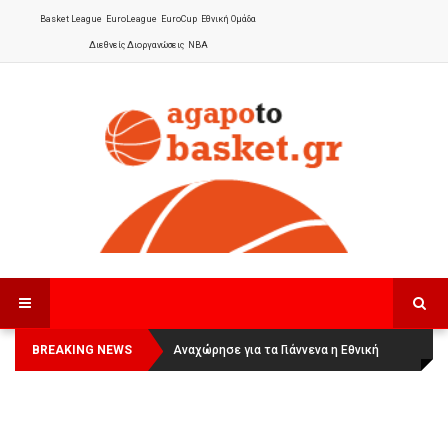
Basket League
EuroLeague
EuroCup
Εθνική Ομάδα
Διεθνείς Διοργανώσεις
NBA
BREAKING NEWS
Οι Πάνθηρες Καβάλας στην Women
Αναχώρησε για τα Γιάννενα η Εθνική
Basketball League 1
Γυναικών
: