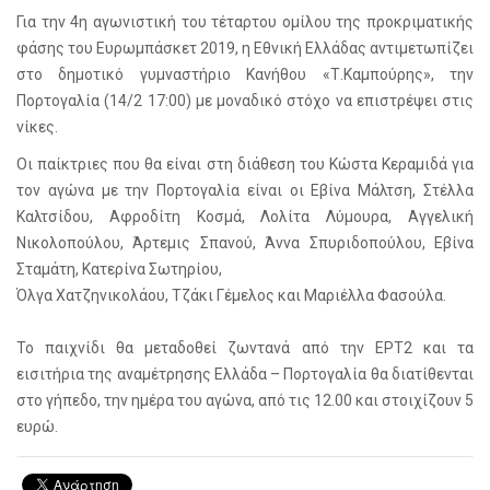
Για την 4η αγωνιστική του τέταρτου ομίλου της προκριματικής
φάσης του Ευρωμπάσκετ 2019, η Εθνική Ελλάδας αντιμετωπίζει
στο δημοτικό γυμναστήριο Κανήθου «Τ.Καμπούρης», την
Πορτογαλία (14/2 17:00) με μοναδικό στόχο να επιστρέψει στις
νίκες.
Οι παίκτριες που θα είναι στη διάθεση του Κώστα Κεραμιδά για
τον αγώνα με την Πορτογαλία είναι οι Εβίνα Μάλτση, Στέλλα
Καλτσίδου, Αφροδίτη Κοσμά, Λολίτα Λύμουρα, Αγγελική
Νικολοπούλου, Άρτεμις Σπανού, Άννα Σπυριδοπούλου, Εβίνα
Σταμάτη, Κατερίνα Σωτηρίου,
Όλγα Χατζηνικολάου, Τζάκι Γέμελος και Μαριέλλα Φασούλα.
Το παιχνίδι θα μεταδοθεί ζωντανά από την ΕΡΤ2 και τα
εισιτήρια της αναμέτρησης Ελλάδα – Πορτογαλία θα διατίθενται
στο γήπεδο, την ημέρα του αγώνα, από τις 12.00 και στοιχίζουν 5
ευρώ.