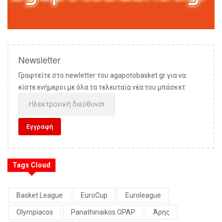
Newsletter
Γραφτείτε στο newletter του agapotobasket.gr για να
είστε ενήμεροι με όλα τα τελευταία νέα του μπάσκετ
Tags Cloud
Basket League
EuroCup
Euroleague
Olympiacos
Panathinaikos OPAP
Άρης