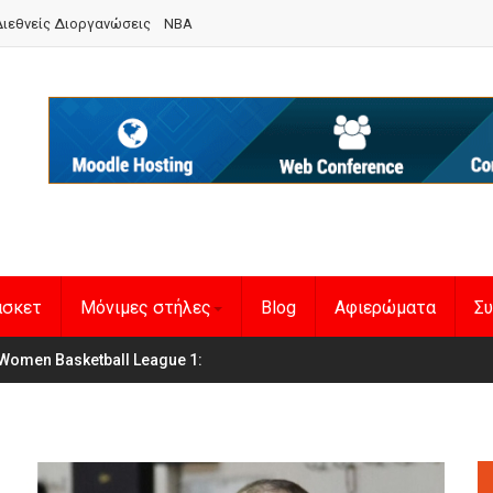
ιεθνείς Διοργανώσεις
NBA
άσκετ
Μόνιμες στήλες
Blog
Αφιερώματα
Συ
θνική Γυναικών
Women Basketball League 1
:
: