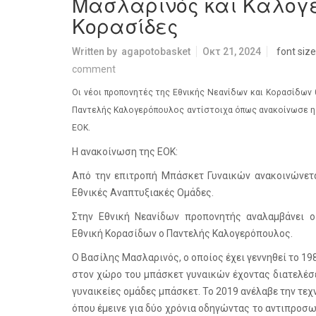
Μασλαρινός και Καλογε
Κορασίδες
Written by
agapotobasket
Οκτ 21, 2024
font size
comment
Οι νέοι προπονητές της
Εθνικής Νεανίδων και Κορασίδων 
Παντελής Καλογερόπουλος αντίστοιχα όπως ανακοίνωσε 
ΕΟΚ
.
Η ανακοίνωση της ΕΟΚ:
Από την επιτροπή Μπάσκετ Γυναικών ανακοινώνεται
Εθνικές Αναπτυξιακές Ομάδες.
Στην Εθνική Νεανίδων προπονητής αναλαμβάνει 
Εθνική Κορασίδων ο Παντελής Καλογερόπουλος.
Ο Βασίλης Μασλαρινός, ο οποίος έχει γεννηθεί το 198
στον χώρο του μπάσκετ γυναικών έχοντας διατελέσ
γυναικείες ομάδες μπάσκετ. Το 2019 ανέλαβε την τεχ
όπου έμεινε για δύο χρόνια οδηγώντας το αντιπροσ