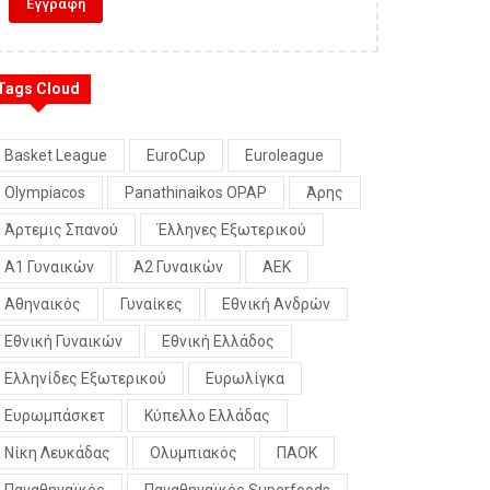
Tags Cloud
Basket League
EuroCup
Euroleague
Olympiacos
Panathinaikos OPAP
Άρης
Άρτεμις Σπανού
Έλληνες Εξωτερικού
Α1 Γυναικών
Α2 Γυναικών
ΑΕΚ
Αθηναικός
Γυναίκες
Εθνική Ανδρών
Εθνική Γυναικών
Εθνική Ελλάδος
Ελληνίδες Εξωτερικού
Ευρωλίγκα
Ευρωμπάσκετ
Κύπελλο Ελλάδας
Νίκη Λευκάδας
Ολυμπιακός
ΠΑΟΚ