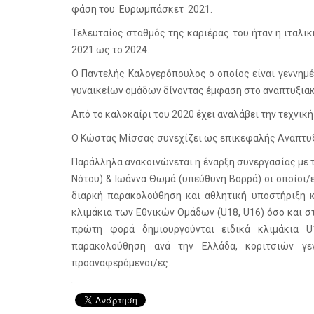
φάση του Ευρωμπάσκετ 2021.
Τελευταίος σταθμός της καριέρας του ήταν η ιταλικ
2021 ως το 2024.
Ο Παντελής Καλογερόπουλος ο οποίος είναι γεννημ
γυναικείων ομάδων δίνοντας έμφαση στο αναπτυξιακ
Από το καλοκαίρι του 2020 έχει αναλάβει την τεχνικ
Ο Κώστας Μίσσας συνεχίζει ως επικεφαλής Αναπτυξ
Παράλληλα ανακοινώνεται η έναρξη συνεργασίας με
Νότου) & Ιωάννα Θωμά (υπεύθυνη Βορρά) οι οποίοι/ε
διαρκή παρακολούθηση και αθλητική υποστήριξη 
κλιμάκια των Εθνικών Ομάδων (U18, U16) όσο και 
πρώτη φορά δημιουργούνται ειδικά κλιμάκια U
παρακολούθηση ανά την Ελλάδα, κοριτσιών γ
προαναφερόμενοι/ες.