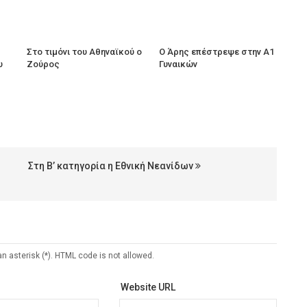
Στο τιμόνι του Αθηναϊκού ο
Ο Άρης επέστρεψε στην Α1
υ
Ζούρος
Γυναικών
Στη Β’ κατηγορία η Εθνική Νεανίδων
an asterisk (*). HTML code is not allowed.
Website URL