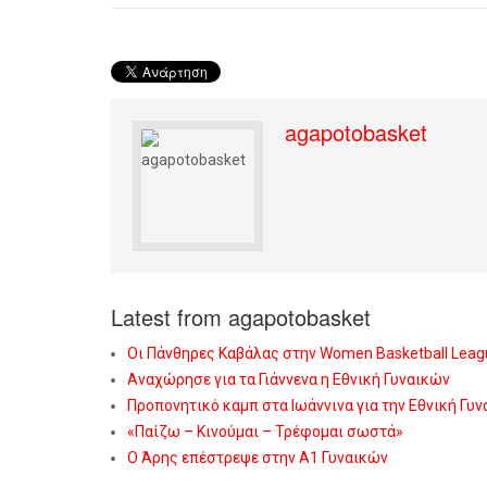
agapotobasket
Latest from agapotobasket
Οι Πάνθηρες Καβάλας στην Women Basketball Leag
Αναχώρησε για τα Γιάννενα η Εθνική Γυναικών
Προπονητικό καμπ στα Ιωάννινα για την Εθνική Γυ
«Παίζω – Κινούμαι – Τρέφομαι σωστά»
Ο Άρης επέστρεψε στην Α1 Γυναικών