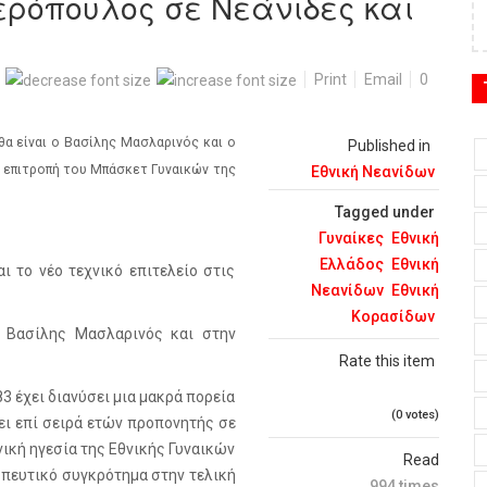
ρόπουλος σε Νεάνιδες και
Print
Email
0
θα είναι ο Βασίλης Μασλαρινός και ο
Published in
η
επιτροπή του Μπάσκετ Γυναικών της
Εθνική Νεανίδων
Tagged under
Γυναίκες
Εθνική
Ελλάδος
Εθνική
 το νέο τεχνικό επιτελείο στις
Νεανίδων
Εθνική
Κορασίδων
ο Βασίλης Μασλαρινός και στην
Rate this item
3 έχει διανύσει μια μακρά πορεία
(0 votes)
ει επί σειρά ετών προπονητής σε
νική ηγεσία της Εθνικής Γυναικών
Read
ωπευτικό συγκρότημα στην τελική
994 times