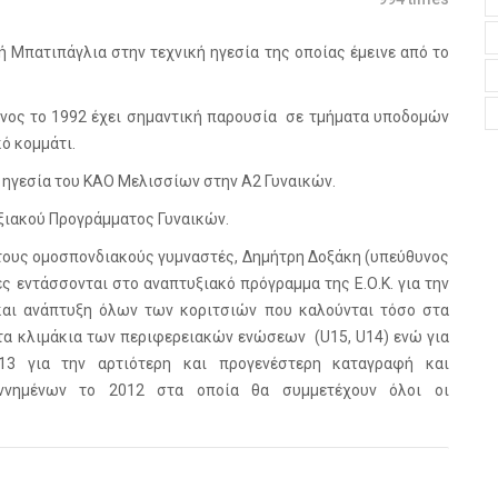
ή Μπατιπάγλια στην τεχνική ηγεσία της οποίας έμεινε από το
ένος το 1992 έχει σημαντική παρουσία σε τμήματα υποδομών
ό κομμάτι.
ή ηγεσία του ΚΑΟ Μελισσίων στην Α2 Γυναικών.
ιακού Προγράμματος Γυναικών.
 τους ομοσπονδιακούς γυμναστές, Δημήτρη Δοξάκη (υπεύθυνος
ς εντάσσονται στο αναπτυξιακό πρόγραμμα της Ε.Ο.Κ. για την
και ανάπτυξη όλων των κοριτσιών που καλούνται τόσο στα
στα κλιμάκια των περιφερειακών ενώσεων (U15, U14) ενώ για
13 για την αρτιότερη και προγενέστερη καταγραφή και
εννημένων το 2012 στα οποία θα συμμετέχουν όλοι οι