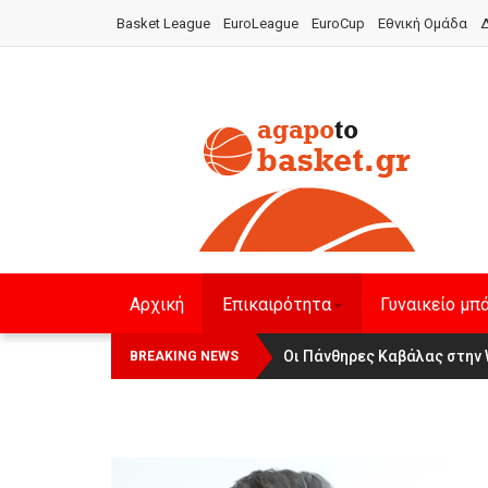
Basket League
EuroLeague
EuroCup
Εθνική Ομάδα
Δ
Αρχική
Επικαιρότητα
Γυναικείο μπ
Αναχώρησε για τα Γιάννενα η Ε
Οι Πάνθηρες Καβάλας στην 
BREAKING NEWS