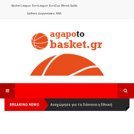
Basket League
EuroLeague
EuroCup
Εθνική Ομάδα
Διεθνείς Διοργανώσεις
NBA
BREAKING NEWS
Οι Πάνθηρες Καβάλας στην Women
Αναχώρησε για τα Γιάννενα η Εθνική
Basketball League 1
Γυναικών
: