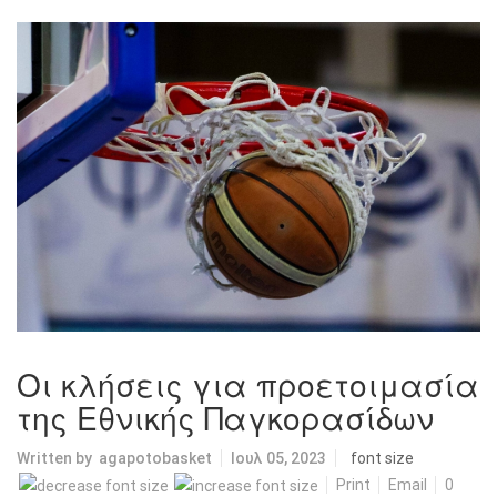
Οι κλήσεις για προετοιμασία
της Εθνικής Παγκορασίδων
Written by
agapotobasket
Ιουλ 05, 2023
font size
Print
Email
0