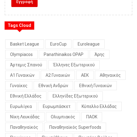
Tags Cloud
Basket League
EuroCup
Euroleague
Olympiacos
Panathinaikos OPAP
Άρης
Άρτεμις Σπανού
Έλληνες Εξωτερικού
Α1 Γυναικών
Α2 Γυναικών
ΑΕΚ
Αθηναικός
Γυναίκες
Εθνική Ανδρών
Εθνική Γυναικών
Εθνική Ελλάδος
Ελληνίδες Εξωτερικού
Ευρωλίγκα
Ευρωμπάσκετ
Κύπελλο Ελλάδας
Νίκη Λευκάδας
Ολυμπιακός
ΠΑΟΚ
Παναθηναϊκός
Παναθηναϊκός Superfoods