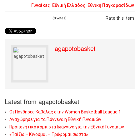
Γυναίκες
Εθνική Ελλάδος
Εθνική Παγκορασίδων
Rate this item
(0 votes)
agapotobasket
Latest from agapotobasket
Οι Πάνθηρες Καβάλας στην Women Basketball League 1
Αναχώρησε για τα Γιάννενα η Εθνική Γυναικών
Προπονητικό καμπ στα Ιωάννινα για την Εθνική Γυναικών
«Παίζω – Κινούμαι – Τρέφομαι σωστά»