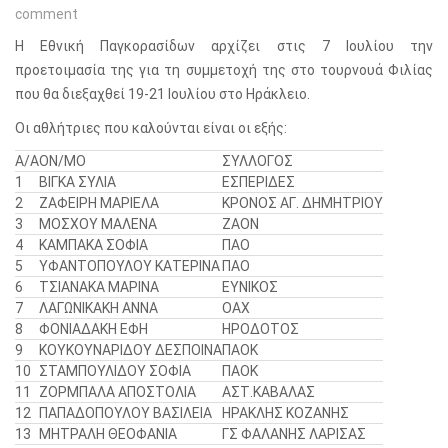
comment
Η Εθνική Παγκορασίδων αρχίζει στις 7 Ιουλίου την
προετοιμασία της για τη συμμετοχή της στο τουρνουά Φιλίας
που θα διεξαχθεί 19-21 Ιουλίου στο Ηράκλειο.
Οι αθλήτριες που καλούνται είναι οι εξής:
Α/Α
ΟΝ/ΜΟ
ΣΥΛΛΟΓΟΣ
1
ΒΙΓΚΑ ΣΥΛΙΑ
ΕΣΠΕΡΙΔΕΣ
2
ΖΑΦΕΙΡΗ ΜΑΡΙΕΛΑ
ΚΡΟΝΟΣ ΑΓ. ΔΗΜΗΤΡΙΟΥ
3
ΜΟΣΧΟΥ ΜΑΛΕΝΑ
ΖΑΟΝ
4
ΚΑΜΠΑΚΑ ΣΟΦΙΑ
ΠΑΟ
5
ΥΦΑΝΤΟΠΟΥΛΟΥ ΚΑΤΕΡΙΝΑ
ΠΑΟ
6
ΤΣΙΑΝΑΚΑ ΜΑΡΙΝΑ
ΕΥΝΙΚΟΣ
7
ΛΑΓΩΝΙΚΑΚΗ ΑΝΝΑ
ΟΑΧ
8
ΦΟΝΙΑΔΑΚΗ ΕΦΗ
ΗΡΟΔΟΤΟΣ
9
ΚΟΥΚΟΥΝΑΡΙΔΟΥ ΔΕΣΠΟΙΝΑ
ΠΑΟΚ
10
ΣΤΑΜΠΟΥΛΙΔΟΥ ΣΟΦΙΑ
ΠΑΟΚ
11
ΖΟΡΜΠΑΛΑ ΑΠΟΣΤΟΛΙΑ
ΑΣΤ.ΚΑΒΑΛΑΣ
12
ΠΑΠΑΔΟΠΟΥΛΟΥ ΒΑΣΙΛΕΙΑ
ΗΡΑΚΛΗΣ ΚΟΖΑΝΗΣ
13
ΜΗΤΡΑΛΗ ΘΕΟΦΑΝΙΑ
ΓΣ ΦΑΛΑΝΗΣ ΛΑΡΙΣΑΣ