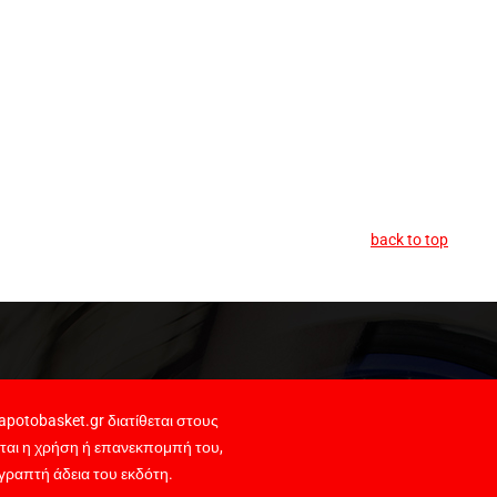
back to top
potobasket.gr διατίθεται στους
ται η χρήση ή επανεκπομπή του,
γραπτή άδεια του εκδότη.