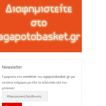
Newsletter
Γραφτείτε στο newletter του agapotobasket.gr για
να είστε ενήμεροι με όλα τα τελευταία νέα του
μπάσκετ