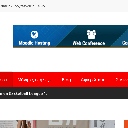
ιεθνείς Διοργανώσεις
NBA
σκετ
Μόνιμες στήλες
Blog
Αφιερώματα
Συνεν
κή Γυναικών
men Basketball League 1
:
: