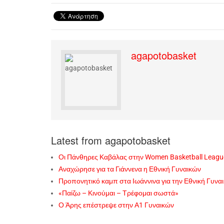
agapotobasket
Latest from agapotobasket
Οι Πάνθηρες Καβάλας στην Women Basketball Leagu
Αναχώρησε για τα Γιάννενα η Εθνική Γυναικών
Προπονητικό καμπ στα Ιωάννινα για την Εθνική Γυνα
«Παίζω – Κινούμαι – Τρέφομαι σωστά»
Ο Άρης επέστρεψε στην Α1 Γυναικών