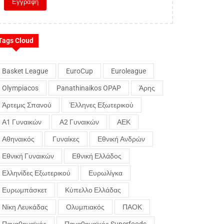
Tags Cloud
Basket League
EuroCup
Euroleague
Olympiacos
Panathinaikos OPAP
Άρης
Άρτεμις Σπανού
Έλληνες Εξωτερικού
Α1 Γυναικών
Α2 Γυναικών
ΑΕΚ
Αθηναικός
Γυναίκες
Εθνική Ανδρών
Εθνική Γυναικών
Εθνική Ελλάδος
Ελληνίδες Εξωτερικού
Ευρωλίγκα
Ευρωμπάσκετ
Κύπελλο Ελλάδας
Νίκη Λευκάδας
Ολυμπιακός
ΠΑΟΚ