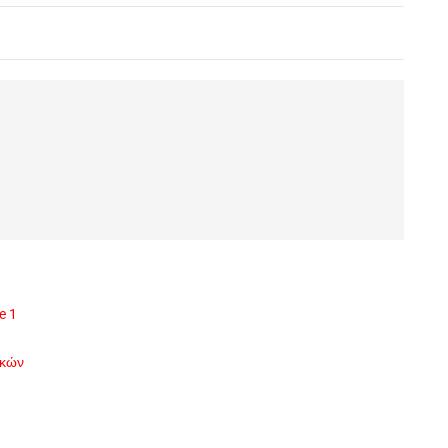
e 1
ικών