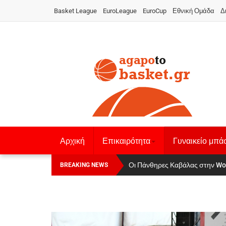
Basket League
EuroLeague
EuroCup
Εθνική Ομάδα
Δ
Αρχική
Επικαιρότητα
Γυναικείο μπά
Αναχώρησε για τα Γιάννενα η Εθνι
Οι Πάνθηρες Καβάλας στην Wo
BREAKING NEWS