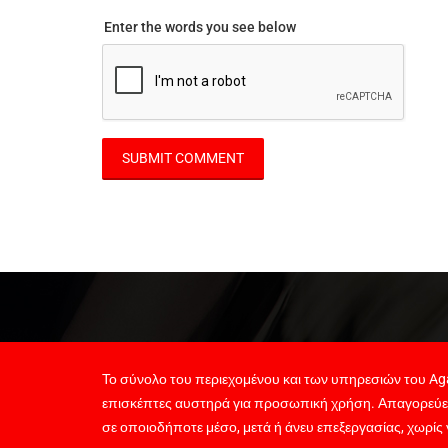
Enter the words you see below
Το σύνολο του περιεχομένου και των υπηρεσιών του Aga
επισκέπτες αυστηρά για προσωπική χρήση. Απαγορεύε
σε οποιοδήποτε μέσο, μετά ή άνευ επεξεργασίας, χωρίς 