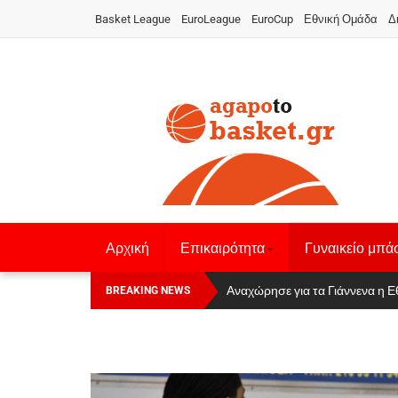
Basket League
EuroLeague
EuroCup
Εθνική Ομάδα
Δ
Αρχική
Επικαιρότητα
Γυναικείο μπά
Οι Πάνθηρες Καβάλας στην Women
Αναχώρησε για τα Γιάννενα η Ε
BREAKING NEWS