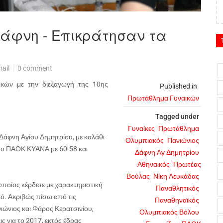
Δάφνη - Επικράτησαν τα
ail
0 comment
κών με την διεξαγωγή της 10ης
Published in
Πρωτάθλημα Γυναικών
Tagged under
Γυναίκες
Πρωτάθλημα
 Δάφνη Αγίου Δημητρίου, με καλάθι
Ολυμπιακός
Πανιώνιος
ου ΠΑΟΚ ΚΥΑΝΑ με 60-58 και
Δάφνη Αγ Δημητρίου
Αθηναικός
Πρωτέας
Βούλας
Νίκη Λευκάδας
οποίος κέρδισε με χαρακτηριστική
Παναθλητικός
κό. Ακριβώς πίσω από τις
Παναθηναϊκός
ιώνιος και Φάρος Κερατσινίου,
Ολυμπιακός Βόλου
ς για το 2017, εκτός έδρας