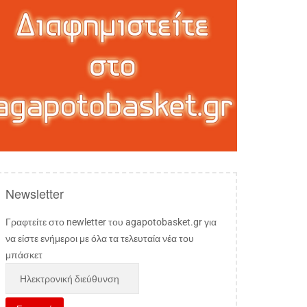
Newsletter
Γραφτείτε στο newletter του agapotobasket.gr για
να είστε ενήμεροι με όλα τα τελευταία νέα του
μπάσκετ