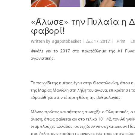
«Άλωσε» την Πυλαία η 
φαβορί!
Written by
agapotobasket
Δεκ 17, 2017
Print
Em
Φινάλε για το 2017 στο πρωτάθλημα της Α1 Γυναι
αγωνιστικής.
Το παιχνίδι της ημέρας έγινε στην Θεσσαλονίκη, όπου η
της Μαρίας Μανώλη στη λήξη του αγώνα, επικράτησε τ
εδραιώθηκε στην τέταρτη θέση της βαθμολογίας.
Μόνος πρώτος και αήττητος συνεχίζει ο Ολυμπιακός, ο 
άνεση, όπως φαίνεται και στο τελικό 101-42, τον Αθηναϊ
νταμπλούχες Ελλάδας, συνεχίζουν να συγκατοικούν Παν
που έκλεισαν νικηφόρα τις αγωνιστικές τους υποχρεώσει