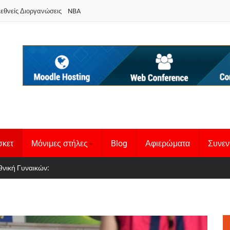
ιεθνείς Διοργανώσεις
NBA
σκετ
Μόνιμες στήλες
Blog
Αφιερώματα
Συνεν
 Basketball League 1
θνική Γυναικών
: