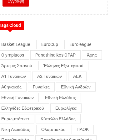
Tags Cloud
Basket League
EuroCup
Euroleague
Olympiacos
Panathinaikos OPAP
Άρης
Άρτεμις Σπανού
Έλληνες Εξωτερικού
Α1 Γυναικών
Α2 Γυναικών
ΑΕΚ
Αθηναικός
Γυναίκες
Εθνική Ανδρών
Εθνική Γυναικών
Εθνική Ελλάδος
Ελληνίδες Εξωτερικού
Ευρωλίγκα
Ευρωμπάσκετ
Κύπελλο Ελλάδας
Νίκη Λευκάδας
Ολυμπιακός
ΠΑΟΚ