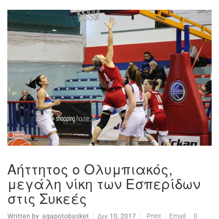
Αήττητος ο Ολυμπιακός,
μεγάλη νίκη των Εσπερίδων
στις Συκεές
Written by
agapotobasket
Δεκ 10, 2017
Print
Email
0