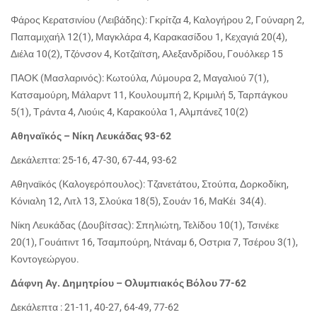
Φάρος Κερατσινίου (Λειβάδης): Γκρίτζα 4, Καλογήρου 2, Γούναρη 2,
Παπαμιχαήλ 12(1), Μαγκλάρα 4, Καρακασίδου 1, Κεχαγιά 20(4),
Διέλα 10(2), Τζόνσον 4, Κοτζαϊτση, Αλεξανδρίδου, Γουόλκερ 15
ΠΑΟΚ (Μασλαρινός): Κωτούλα, Λύμουρα 2, Μαγαλιού 7(1),
Κατσαμούρη, Μάλαρντ 11, Κουλουμπή 2, Κριμιλή 5, Ταρπάγκου
5(1), Τράντα 4, Λιούις 4, Καρακούλα 1, Αλμπάνεζ 10(2)
Αθηναϊκός – Νίκη Λευκάδας 93-62
Δεκάλεπτα: 25-16, 47-30, 67-44, 93-62
Αθηναϊκός (Καλογερόπουλος): Τζανετάτου, Στούπα, Δορκοδίκη,
Κόνιαλη 12, Λιτλ 13, Σλούκα 18(5), Σουάν 16, ΜαΚέι 34(4).
Νίκη Λευκάδας (Δουβίτσας): Σπηλιώτη, Τελίδου 10(1), Τσινέκε
20(1), Γουάιτιντ 16, Τσαμπούρη, Ντάναμ 6, Οστρια 7, Τσέρου 3(1),
Κοντογεώργου.
Δάφνη Αγ. Δημητρίου – Ολυμπιακός Βόλου 77-62
Δεκάλεπτα : 21-11, 40-27, 64-49, 77-62