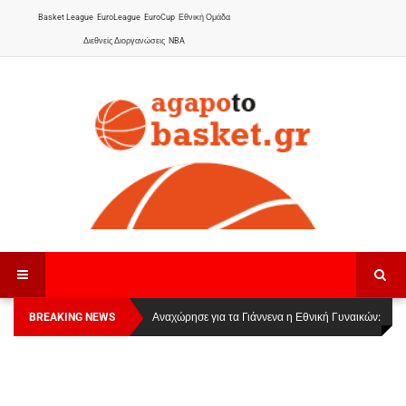
Basket League
EuroLeague
EuroCup
Εθνική Ομάδα
Διεθνείς Διοργανώσεις
NBA
BREAKING NEWS
Οι Πάνθηρες Καβάλας στην Women Basketball
Αναχώρησε για τα Γιάννενα η Εθνική Γυναικών
:
League 1