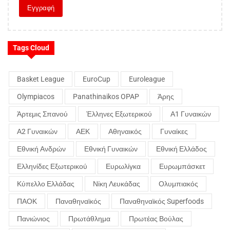
Tags Cloud
Basket League
EuroCup
Euroleague
Olympiacos
Panathinaikos OPAP
Άρης
Άρτεμις Σπανού
Έλληνες Εξωτερικού
Α1 Γυναικών
Α2 Γυναικών
ΑΕΚ
Αθηναικός
Γυναίκες
Εθνική Ανδρών
Εθνική Γυναικών
Εθνική Ελλάδος
Ελληνίδες Εξωτερικού
Ευρωλίγκα
Ευρωμπάσκετ
Κύπελλο Ελλάδας
Νίκη Λευκάδας
Ολυμπιακός
ΠΑΟΚ
Παναθηναϊκός
Παναθηναϊκός Superfoods
Πανιώνιος
Πρωτάθλημα
Πρωτέας Βούλας