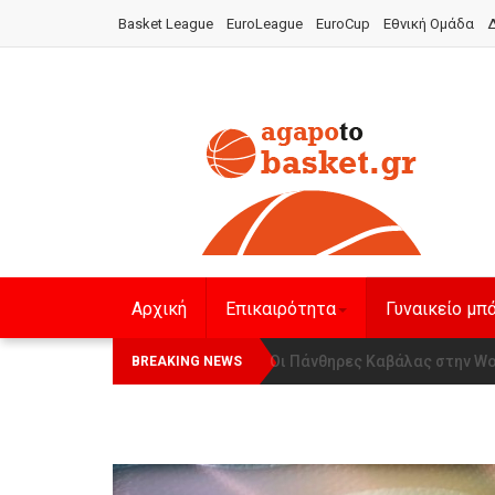
Basket League
EuroLeague
EuroCup
Εθνική Ομάδα
Δ
Αρχική
Επικαιρότητα
Γυναικείο μπ
Οι Πάνθηρες Καβάλας στην Wom
Αναχώρησε για τα Γιάννενα 
BREAKING NEWS