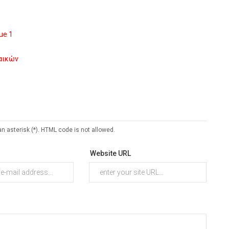
ue 1
ναικών
an asterisk (*). HTML code is not allowed.
Website URL