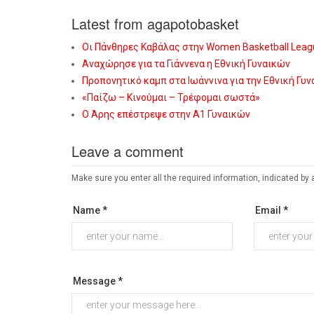
Latest from agapotobasket
Οι Πάνθηρες Καβάλας στην Women Basketball Leag
Αναχώρησε για τα Γιάννενα η Εθνική Γυναικών
Προπονητικό καμπ στα Ιωάννινα για την Εθνική Γυ
«Παίζω – Κινούμαι – Τρέφομαι σωστά»
Ο Άρης επέστρεψε στην Α1 Γυναικών
Leave a comment
Make sure you enter all the required information, indicated by 
Name *
Email *
Message *