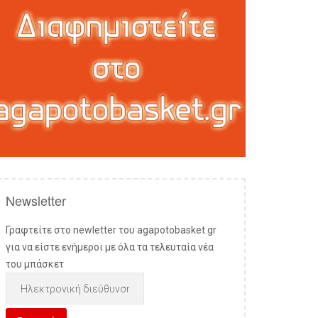
Newsletter
Γραφτείτε στο newletter του agapotobasket.gr
για να είστε ενήμεροι με όλα τα τελευταία νέα
του μπάσκετ