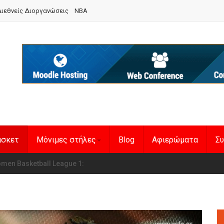
ιεθνείς Διοργανώσεις
NBA
άσκετ
Μόνιμες στήλες
Blog
Αφιερώματα
Συ
en Basketball League 1
η Εθνική Γυναικών
: