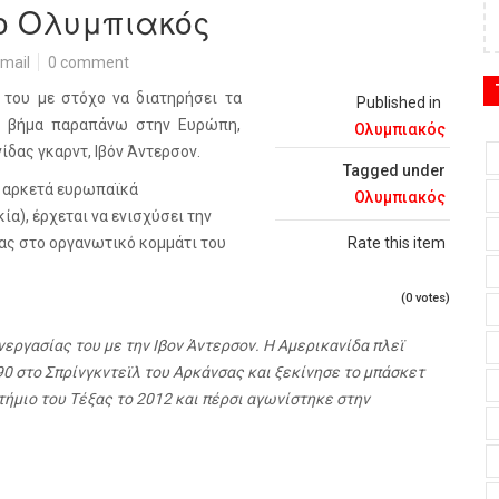
 ο Ολυμπιακός
mail
0 comment
 του με στόχο να διατηρήσει τα
Published in
το βήμα παραπάνω στην Ευρώπη,
Ολυμπιακός
ας γκαρντ, Ιβόν Άντερσον.
Tagged under
 αρκετά ευρωπαϊκά
Ολυμπιακός
ία), έρχεται να ενισχύσει την
ς στο οργανωτικό κομμάτι του
Rate this item
(0 votes)
νεργασίας του με την Ιβον Άντερσον. Η Αμερικανίδα πλεϊ
990 στο Σπρίνγκντεϊλ του Αρκάνσας και ξεκίνησε το μπάσκετ
ήμιο του Τέξας το 2012 και πέρσι αγωνίστηκε στην