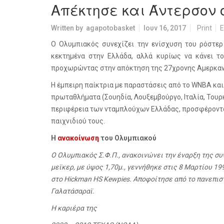
Απέκτησε και Άντερσον
Written by
agapotobasket
Ιουν 16, 2017
Print
E
Ο Ολυμπιακός συνεχίζει την ενίσχυση του ρόστερ
κεκτημένα στην Ελλάδα, αλλά κυρίως να κάνει 
προχωρώντας στην απόκτηση της 27χρονης Αμερκανίδ
Η έμπειρη παίκτρια με παραστάσεις από το
WNBA
και
πρωταθλήματα (Σουηδία, Λουξεμβούργο, Ιταλία, Τουρκ
περιφέρεια των νταμπλούχων Ελλάδας, προσφέροντα
παιχνιδιού τους.
Η
ανακοίνωση
του Ολυμπιακού
Ο Ολυμπιακός Σ.Φ.Π., ανακοινώνει την έναρξη της συ
μεϊκερ, με ύψος 1,70μ., γεννήθηκε στις 8 Μαρτίου 1
στο Hickman HS Kewpies. Αποφοίτησε από το πανεπιστ
Γαλατάσαραϊ.
Η καριέρα της