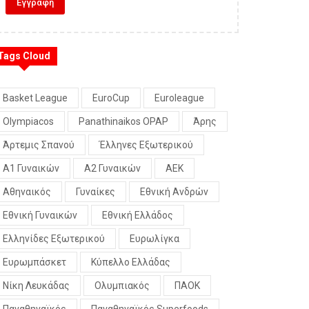
Tags Cloud
Basket League
EuroCup
Euroleague
Olympiacos
Panathinaikos OPAP
Άρης
Άρτεμις Σπανού
Έλληνες Εξωτερικού
Α1 Γυναικών
Α2 Γυναικών
ΑΕΚ
Αθηναικός
Γυναίκες
Εθνική Ανδρών
Εθνική Γυναικών
Εθνική Ελλάδος
Ελληνίδες Εξωτερικού
Ευρωλίγκα
Ευρωμπάσκετ
Κύπελλο Ελλάδας
Νίκη Λευκάδας
Ολυμπιακός
ΠΑΟΚ