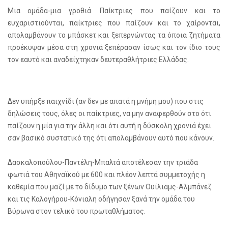
Μια ομάδα-μια γροθιά. Παίκτριες που παίζουν και το
ευχαριστιούνται, παίκτριες που παίζουν και το χαίρονται,
απολαμβάνουν το μπάσκετ και ξεπερνώντας τα όποια ζητήματα
προέκυψαν μέσα στη χρονιά ξεπέρασαν ίσως και τον ίδιο τους
τον εαυτό και αναδείχτηκαν δευτεραθλήτριες Ελλάδας.
Δεν υπήρξε παιχνίδι (αν δεν με απατά η μνήμη μου) που στις
δηλώσεις τους, όλες οι παίκτριες, να μην αναφερθούν στο ότι
παίζουν η μία για την άλλη και ότι αυτή η δύσκολη χρονιά έχει
σαν βασικό συστατικό της ότι απολαμβάνουν αυτό που κάνουν.
Δασκαλοπούλου-Παντέλη-Μπαλτά αποτέλεσαν την τριάδα
φωτιά του Αθηναϊκού με 600 και πλέον λεπτά συμμετοχής η
καθεμία που μαζί με το δίδυμο των ξένων Ουίλιαμς-Αλμπάνεζ
και τις Καλογήρου-Κόνιαλη οδήγησαν ξανά την ομάδα του
Βύρωνα στον τελικό του πρωταθλήματος.