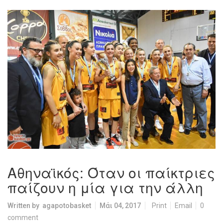
Αθηναϊκός: Όταν οι παίκτριες
παίζουν η μία για την άλλη
Written by
agapotobasket
Μάι 04, 2017
Print
Email
0
comment