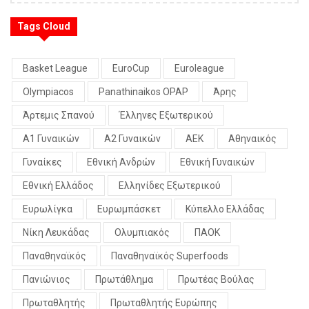
Tags Cloud
Basket League
EuroCup
Euroleague
Olympiacos
Panathinaikos OPAP
Άρης
Άρτεμις Σπανού
Έλληνες Εξωτερικού
Α1 Γυναικών
Α2 Γυναικών
ΑΕΚ
Αθηναικός
Γυναίκες
Εθνική Ανδρών
Εθνική Γυναικών
Εθνική Ελλάδος
Ελληνίδες Εξωτερικού
Ευρωλίγκα
Ευρωμπάσκετ
Κύπελλο Ελλάδας
Νίκη Λευκάδας
Ολυμπιακός
ΠΑΟΚ
Παναθηναϊκός
Παναθηναϊκός Superfoods
Πανιώνιος
Πρωτάθλημα
Πρωτέας Βούλας
Πρωταθλητής
Πρωταθλητής Ευρώπης