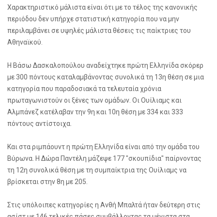
Χαρακτηριστικό μάλιστα είναι ότι με το τέλος της κανονικής
περιόδου δεν υπήρχε στατιστική κατηγορία που να μην
περιλαμβάνει σε υψηλές μάλιστα θέσεις τις παίκτριες του
Αθηναϊκού.
Η Βάσω Δασκαλοπούλου αναδείχτηκε πρώτη Ελληνίδα σκόρερ
με 300 πόντους καταλαμβάνοντας συνολικά τη 13η θέση σε μια
κατηγορία που παραδοσιακά τα τελευταία χρόνια
πρωταγωνιστούν οι ξένες των ομάδων. Οι Ουίλιαμς και
Αλμπάνεζ κατέλαβαν την 9η και 10η θέση με 334 και 333
πόντους αντίστοιχα.
Και στα ριμπάουντ η πρώτη Ελληνίδα είναι από την ομάδα του
Βύρωνα. Η Δώρα Παντέλη μάζεψε 177 "σκουπίδια" παίρνοντας
τη 12η συνολικά θέση με τη συμπαίκτρια της Ουίλιαμς να
βρίσκεται στην 8η με 205.
Στις υπόλοιπες κατηγορίες η Ανθή Μπαλτά ήταν δεύτερη στις
ασίστ με 146 τελικές πάσες συμβάλλοντας τα μέγιστα στα