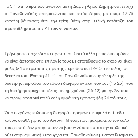
Το 3-1 στη σειρά των αγώνων με τη Δάφνη Αγίου Δημητρίου πέτυχε
ο Παναθηναϊκός επικρατώντας και εκτός έδρας με σκορ 67-75
καταλαμβάνοντας έτσι την τρίτη θέση στην τελική κατάταξη του
πρωταθλήματος της Α1 των γυναικών.
Γρήγορο το παιχνίδι στα πρώτα του λεπτά αλλά με τις δυο ομάδες
να είναι άστοχες στις επιλογές τους με αποτέλεσμα το σκορ να είναι
μόλις 6-4 στα μέσα της πρώτης περιόδου και 14-15 στο τέλος του
δεκαλέπτου. Ένα σερί 11-1 του Παναθηναϊκού στην έναρξη της
δεύτερης περιόδου του έδωσε διαφορά έντεκα πόντων (15-26), που
τη διατήρησε μέχρι το τέλος του ημιχρόνου (26-42) με την Άνταμς
να πραγματοποιεί πολύ καλή εμφάνιση έχοντας ήδη 24 πόντους.
Όσο ο χρόνος κυλούσε η διαφορά παρέμενε σε υψηλά επίπεδα
καθώς οι αθλήτριες του Αντώνη Μπουμπού, μακριά από τον καλό
τους εαυτό, δεν μπορούσαν να βρουν λύσεις ούτε στην επιθετική,
ούτε στην αμυντική λειτουργία του Παναθηναϊκού με αποτέλεσμα το