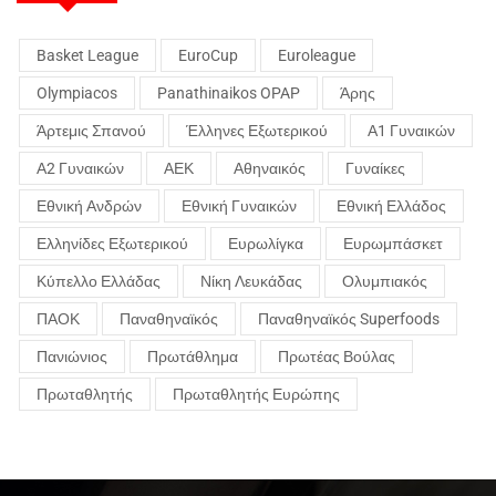
Basket League
EuroCup
Euroleague
Olympiacos
Panathinaikos OPAP
Άρης
Άρτεμις Σπανού
Έλληνες Εξωτερικού
Α1 Γυναικών
Α2 Γυναικών
ΑΕΚ
Αθηναικός
Γυναίκες
Εθνική Ανδρών
Εθνική Γυναικών
Εθνική Ελλάδος
Ελληνίδες Εξωτερικού
Ευρωλίγκα
Ευρωμπάσκετ
Κύπελλο Ελλάδας
Νίκη Λευκάδας
Ολυμπιακός
ΠΑΟΚ
Παναθηναϊκός
Παναθηναϊκός Superfoods
Πανιώνιος
Πρωτάθλημα
Πρωτέας Βούλας
Πρωταθλητής
Πρωταθλητής Ευρώπης