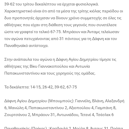
39-62 του τρίτου δεκαλέπτου να έρχεται φυσιολογικά.
Χαρακτηριστικό είναι ότι από τα μέσα της τρίτης κιόλας περιόδου οι
δυο προπονητές άρχισαν να δίνουν χρόνο συμμετοχής σε όλες τις
αθλήτριες που είχαν στη διάθεση τους γεγονός που συνετέλεσε
ώστε να γραφτεί το τελικό 67-75. Μπράουν και Άνταμς τελείωσαν
τον αγώνα πετυχαίνοντας από 31 πόντους για τη Δάφνη και τον
Παναθηναϊκό αντίστοιχα.
Στην ανάπαυλα του αγώνα η Δάφνη Αγίου Δημητρίου τίμησε τις
αθλήτριες της Βίκυ Γιαννακοπούλου και Αντωνία
Παπακωνσταντίνου και τους χορηγούς της ομάδας.
Τα δεκάλεπτα: 14-15, 26-42, 39-62, 67-75
Δάφνη Αγίου Δημητρίου (Μπουμπούς): Γιαννέλη, Βλάνη, Αλεξανδρή
6, Μανώλη 4, Παπακωνσταντίνου 2, Αξιοπούλου 4, Γιαμπάνη 8,
Ζουρτσάνου 2, Μπράουν 31, Αντωνιάδου, Τετενέ 4, Τσέσλεκ 6
Παναθηναϊκός (Πρέκας) : Κασδαγλή 2, Μούλη 8, Άνταμς 31, Πράπα,