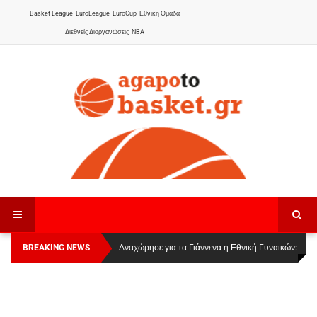
Basket League
EuroLeague
EuroCup
Εθνική Ομάδα
Διεθνείς Διοργανώσεις
NBA
BREAKING NEWS
Οι Πάνθηρες Καβάλας στην Women Basketball
Αναχώρησε για τα Γιάννενα η Εθνική Γυναικών
:
League 1