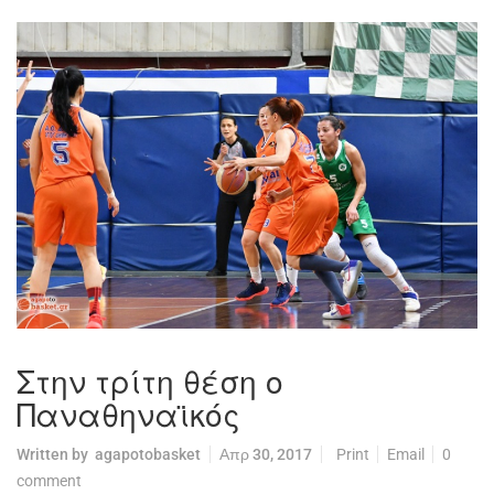
Στην τρίτη θέση ο
Παναθηναϊκός
Written by
agapotobasket
Απρ 30, 2017
Print
Email
0
comment