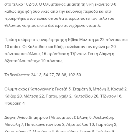
στο τελικό 102-50. Ο Ολυμπιακός με αυτή τη νίκη έκανε το 3-0
καθώς είχε ήδη δυο νίκες από την κανονική περίοδο και έτσι
προκρίθηκε στον τελικό όπου θα υπερασπιστεί τον τίτλο του
θέλοντας να φτάσει στο δεύτερο συνεχόμενο νταμπλ.
Πρώτη σκόρερ της αναμέτρησης η Εβίνα Μάλτση με 22 πόντους και
10 ασίστ. Οι Καλτσίδου και Κάιζερ τελείωσαν τον αγώνα με 20
πόντους και άλλους 16 πρόσθεσε η Τζόνσον. Για τη Δάφνη η
Αξιοπούλου πέτυχε 10 πόντους.
Τα δεκάλεπτα: 24-13, 54-27, 78-38, 102-50
Ολυμπιακός (Καπογιάννη): Γκοτζή 5, Σταμάτη 8, Μπόνη 3, Κοσμά 2,
Κάιζερ 20, Μάλτση 22, Παπαμιχαήλ 2, Καλτσίδου 20, Τζόνσον 16,
Φουράκη 4
Δάφνη Αγίου Δημητρίου (Μπουμπούς): Βλάνη 6, Αλεξανδρή,
Μανώλη 7, Παπακωνσταντίνου 2, Αξιοπούλου 10, Γιαμπάνη 2,
Ζουρτσάνου 2, Μπράουν 4, Αντωνιάδου, Τετενέ 8, Τσέσλεκ 9