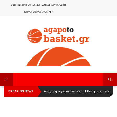
Basket League
EuroLeague
EuroCup
Εθνική Ομάδα
Διεθνείς Διοργανώσεις
NBA
BREAKING NEWS
Οι Πάνθηρες Καβάλας στην Women Basketball
Αναχώρησε για τα Γιάννενα η Εθνική Γυναικών
:
League 1