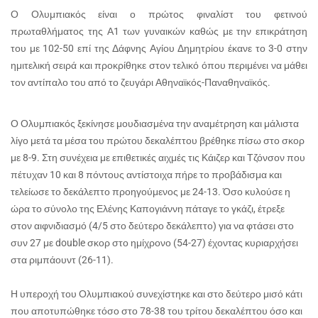
Ο Ολυμπιακός είναι ο πρώτος φιναλίστ του φετινού
πρωταθλήματος της Α1 των γυναικών καθώς με την επικράτηση
του με 102-50 επί της Δάφνης Αγίου Δημητρίου έκανε το 3-0 στην
ημιτελική σειρά και προκρίθηκε στον τελικό όπου περιμένει να μάθει
τον αντίπαλο του από το ζευγάρι Αθηναϊκός-Παναθηναϊκός.
Ο Ολυμπιακός ξεκίνησε μουδιασμένα την αναμέτρηση και μάλιστα
λίγο μετά τα μέσα του πρώτου δεκαλέπτου βρέθηκε πίσω στο σκορ
με 8-9. Στη συνέχεια με επιθετικές αιχμές τις Κάιζερ και Τζόνσον που
πέτυχαν 10 και 8 πόντους αντίστοιχα πήρε το προβάδισμα και
τελείωσε το δεκάλεπτο προηγούμενος με 24-13. Όσο κυλούσε η
ώρα το σύνολο της Ελένης Καπογιάννη πάταγε το γκάζι, έτρεξε
στον αιφνιδιασμό (4/5 στο δεύτερο δεκάλεπτο) για να φτάσει στο
συν 27 με double σκορ στο ημίχρονο (54-27) έχοντας κυριαρχήσει
στα ριμπάουντ (26-11).
Η υπεροχή του Ολυμπιακού συνεχίστηκε και στο δεύτερο μισό κάτι
που αποτυπώθηκε τόσο στο 78-38 του τρίτου δεκαλέπτου όσο και