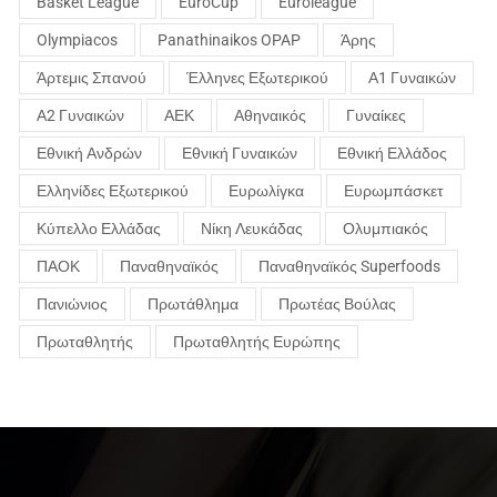
Basket League
EuroCup
Euroleague
Olympiacos
Panathinaikos OPAP
Άρης
Άρτεμις Σπανού
Έλληνες Εξωτερικού
Α1 Γυναικών
Α2 Γυναικών
ΑΕΚ
Αθηναικός
Γυναίκες
Εθνική Ανδρών
Εθνική Γυναικών
Εθνική Ελλάδος
Ελληνίδες Εξωτερικού
Ευρωλίγκα
Ευρωμπάσκετ
Κύπελλο Ελλάδας
Νίκη Λευκάδας
Ολυμπιακός
ΠΑΟΚ
Παναθηναϊκός
Παναθηναϊκός Superfoods
Πανιώνιος
Πρωτάθλημα
Πρωτέας Βούλας
Πρωταθλητής
Πρωταθλητής Ευρώπης