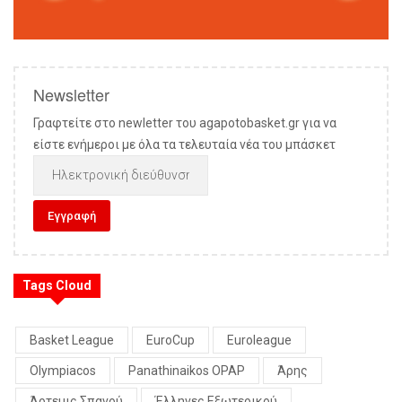
Newsletter
Γραφτείτε στο newletter του agapotobasket.gr για να
είστε ενήμεροι με όλα τα τελευταία νέα του μπάσκετ
Tags Cloud
Basket League
EuroCup
Euroleague
Olympiacos
Panathinaikos OPAP
Άρης
Άρτεμις Σπανού
Έλληνες Εξωτερικού