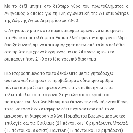
Με το δεξί μπήκε στο δεύτερο γύρο του πρωταθλήματος ο
Αθηναϊκός ο οποίος για τη 12η αγωνιστική της Α1 επικράτησε
της Δάφνης Αγίου Δημητρίου με 73-63.
Ο Αθηναϊκός μπήκε στο παρκέ αποφασισμένος να επιστρέψει
στα θετικά αποτελέσματα. Εκμεταλλεύτηκε τον παράγοντα έδρα,
έπαιξε δυνατή άμυνα και κυριάρχησε κάτω από τα δυο καλάθια
στο πρώτο ημίχρονο δεχόμενος μόλις 24 πόντους ενώ τα
ριμπάουντ ήταν 21-9 στο ίδιο χρονικό διάστημα.
Πιο ισορροπημένο το τρίτο δεκάλεπτο με τις γηπεδούχες
ωστόσο να διατηρούν το προβάδισμα σε διψήφιο αριθμό
πόντων και μαζί τον πρώτο λόγο στην υπόθεση νίκη στα
τελευταία λεπτά του αγώνα. Στην τελευταία περίοδο οι
παίκτριες του Αντώνη Μπουμπού έκαναν την τελική αντεπίθεση
τους ωστόσο δεν κατάφεραν κάτι περισσότερο από το να
μειώσουν τη διαφορά για λίγο. Η ομάδα του Βύρωνα με σωστές
επιλογές και τις Ουίλιαμς (21 πόντοι και 10 ριμπάουντ), Μπαλτά
(15 πόντοι και 8 ασίστ), Παντέλη (13 πόντοι και 12 ριμπάουντ)