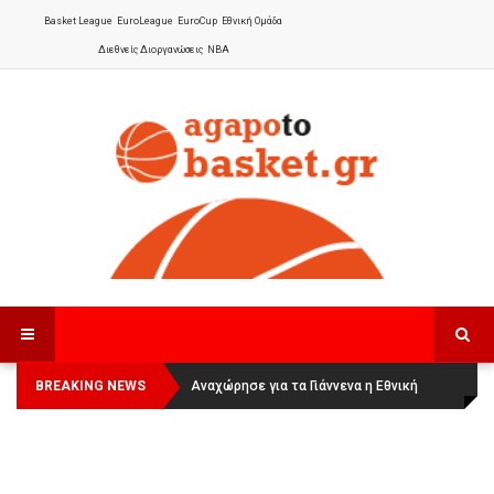
Basket League
EuroLeague
EuroCup
Εθνική Ομάδα
Διεθνείς Διοργανώσεις
NBA
BREAKING NEWS
Οι Πάνθηρες Καβάλας στην Women
Αναχώρησε για τα Γιάννενα η Εθνική
Basketball League 1
Γυναικών
: