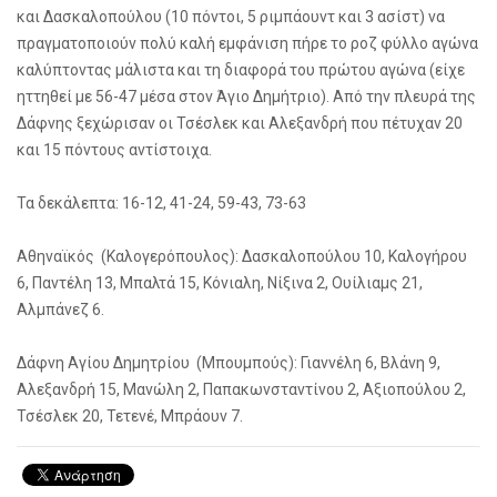
και Δασκαλοπούλου (10 πόντοι, 5 ριμπάουντ και 3 ασίστ) να
πραγματοποιούν πολύ καλή εμφάνιση πήρε το ροζ φύλλο αγώνα
καλύπτοντας μάλιστα και τη διαφορά του πρώτου αγώνα (είχε
ηττηθεί με 56-47 μέσα στον Άγιο Δημήτριο). Από την πλευρά της
Δάφνης ξεχώρισαν οι Τσέσλεκ και Αλεξανδρή που πέτυχαν 20
και 15 πόντους αντίστοιχα.
Τα δεκάλεπτα: 16-12, 41-24, 59-43, 73-63
Αθηναϊκός (Καλογερόπουλος): Δασκαλοπούλου 10, Καλογήρου
6, Παντέλη 13, Μπαλτά 15, Κόνιαλη, Νίξινα 2, Ουίλιαμς 21,
Αλμπάνεζ 6.
Δάφνη Αγίου Δημητρίου (Μπουμπούς): Γιαννέλη 6, Βλάνη 9,
Αλεξανδρή 15, Μανώλη 2, Παπακωνσταντίνου 2, Αξιοπούλου 2,
Τσέσλεκ 20, Τετενέ, Μπράουν 7.