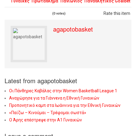
Γυναίκες
Πρωτάθλημα
Πανιώνιος
Παναθλητικός Goalbet
Rate this item
(0 votes)
agapotobasket
Latest from agapotobasket
Οι Πάνθηρες Καβάλας στην Women Basketball League 1
Αναχώρησε για τα Γιάννενα η Εθνική Γυναικών
Προπονητικό καμπ στα Ιωάννινα για την Εθνική Γυναικών
«Παίζω – Κινούμαι – Τρέφομαι σωστά»
Ο Άρης επέστρεψε στην Α1 Γυναικών
Leave a comment