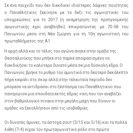
Σε ένα παιχνίδι που δεν διεκδικεί ιδιαίτερες δάφνες ποιότητας
ο Παναθλητικός ξεκίνησε με το δεξί τις αγωνιστικές του
υποχρεώσεις για το 2017 (η αναμέτρηση της προηγούμενης
αγωνιστικής έχει αναβληθεί) επικρατώντας με 70-58 του
Πανιωνίου μέσα στη Νέα Σμύρνη για τη 10η αγωνιστική του
πρωταθλήματος της Α1.
Η αρχή αλλά και το τέλος του αγώνα άνηκε στην ομάδα της
Θεσσαλονίκης που μπήκε στο παρκέ αποφασισμένη να
διεκδικήσει το καλύτερο δυνατό μέσα σε μια δύσκολη έδρα. Ο
Πανιώνιος βρήκε το ρυθμό του αμυντικά στο δεύτερο δεκάλεπτο
πήρε κεφάλι στο σκορ αλλά στην τελευταία περίοδο δεν
μπόρεσε να αντιδράσει στο ξέσπασμα του Παναθλητικού που
πανηγύρισε μια σπουδαία εκτός έδρας νίκη που τον ανεβάζει
στον βαθμολογικό πίνακα στην μεγάλη μάχη που δίνουν οι
ομάδες να ξεκολλήσουν από τις ισοβαθμίες.
Οι δυνατές άμυνες, τα άστοχα σουτ (3/15 και 5/16) και τα πολλά
λάθη (7-4) είχαν τον πρωταγωνιστικό ρόλο στο πρώτο