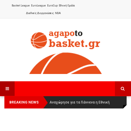
Basket League
EuroLeague
EuroCup
Εθνική Ομάδα
Διεθνείς Διοργανώσεις
NBA
BREAKING NEWS
Οι Πάνθηρες Καβάλας στην Women
Αναχώρησε για τα Γιάννενα η Εθνική
Basketball League 1
Γυναικών
: