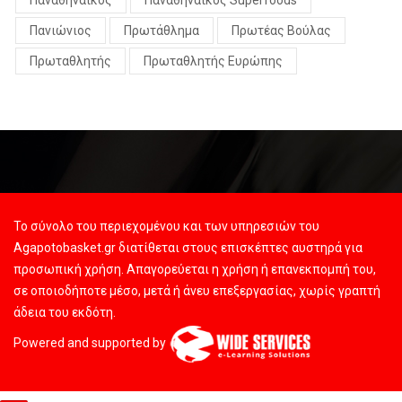
Παναθηναϊκός
Παναθηναϊκός Superfoods
Πανιώνιος
Πρωτάθλημα
Πρωτέας Βούλας
Πρωταθλητής
Πρωταθλητής Ευρώπης
Το σύνολο του περιεχομένου και των υπηρεσιών του
Agapotobasket.gr διατίθεται στους επισκέπτες αυστηρά για
προσωπική χρήση. Απαγορεύεται η χρήση ή επανεκπομπή του,
σε οποιοδήποτε μέσο, μετά ή άνευ επεξεργασίας, χωρίς γραπτή
άδεια του εκδότη.
Powered and supported by