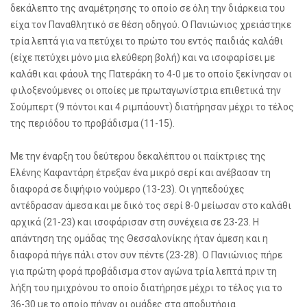
δεκάλεπτο της αναμέτρησης το οποίο σε όλη την διάρκεια του
είχα τον Παναθλητικό σε θέση οδηγού. Ο Πανιώνιος χρειάστηκε
τρία λεπτά για να πετύχει το πρώτο του εντός παιδιάς καλάθι
(είχε πετύχει μόνο μια ελεύθερη βολή) και να ισοφαρίσει με
καλάθι και φάουλ της Πατεράκη το 4-0 με το οποίο ξεκίνησαν οι
φιλοξενούμενες οι οποίες με πρωταγωνίστρια επιθετικά την
Σούμπερτ (9 πόντοι και 4 ριμπάουντ) διατήρησαν μέχρι το τέλος
της περιόδου το προβάδισμα (11-15).
Με την έναρξη του δεύτερου δεκαλέπτου οι παίκτριες της
Ελένης Καφαντάρη έτρεξαν ένα μικρό σερί και ανέβασαν τη
διαφορά σε διψήφιο νούμερο (13-23). Οι γηπεδούχες
αντέδρασαν άμεσα και με δικό τος σερί 8-0 μείωσαν στο καλάθι
αρχικά (21-23) και ισοφάρισαν στη συνέχεια σε 23-23. Η
απάντηση της ομάδας της Θεσσαλονίκης ήταν άμεση και η
διαφορά πήγε πάλι στον συν πέντε (23-28). Ο Πανιώνιος πήρε
για πρώτη φορά προβάδισμα στον αγώνα τρία λεπτά πριν τη
λήξη του ημιχρόνου το οποίο διατήρησε μέχρι το τέλος για το
36-30 με το οποίο πήγαν οι ομάδες στα αποδυτήρια.