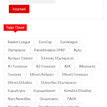
Tags Cloud
Basket League
EuroCup
Euroleague
Olympiacos
Panathinaikos OPAP
Άρης
Άρτεμις Σπανού
Έλληνες Εξωτερικού
Α1 Γυναικών
Α2 Γυναικών
ΑΕΚ
Αθηναικός
Γυναίκες
Εθνική Ανδρών
Εθνική Γυναικών
Εθνική Ελλάδος
Ελληνίδες Εξωτερικού
Ευρωλίγκα
Ευρωμπάσκετ
Κύπελλο Ελλάδας
Νίκη Λευκάδας
Ολυμπιακός
ΠΑΟΚ