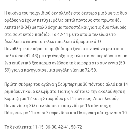
Η εικόνα του παιχνιδιού δεν άλλαξε στο δεύτερο μισό με τις δυο
ομάδες να έχουν πετύχει μόλις οκτώ πόντους στα πρώτα έξι
λεπτά (40-34) με πολύ άσχημα ποσοστά και για τις δυο πλευρές
στα σουτ εντός παιδιάς. Το 42-41 με το οποίο τελείωσε το
δεκάλεπτο έκανε τα τελευταία λεπτά δραματικά. Ο
Παναθλητικός πήρε το προβάδισμα ξανά στον αγώνα μετά από
πολύ ώρα (42-43) με την έναρξη της τελευταίας περιόδου και με
ένα επιθετικό ξέσπασμα ανέβασε τη διαφορά στο συν εννιά (50-
59) για να πανηγυρίσει μια μεγάλη νίκη με 72-58.
Πρώτη σκόρερ του αγώνα η Σούμπερτ με 30 πόντους αλλά και 14
ριμπάουντ και 5 κλεψίματα. Για τις νικήτριες την ακολούθησε η
Κυρατζή με 12 και η Σταυρίδου με 11 πόντους. Από πλευράς
Πανιωνίου η Χίλι τελείωσε το παιχνίδι με 16 πόντους, η
Πέτερσεν με 12 και οι Στεφανίδου και Πατεράκη πέτυχαν από 10.
Τα δεκάλεπτα: 11-15, 36-30, 42-41, 58-72