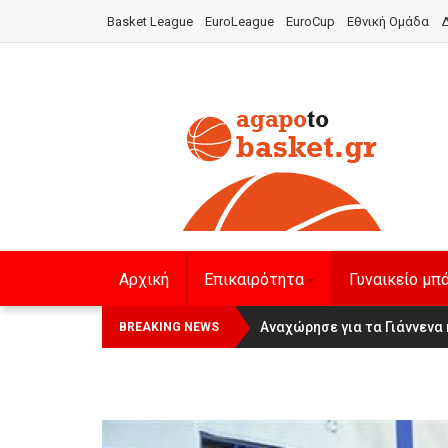
Basket League
EuroLeague
EuroCup
Εθνική Ομάδα
Δ
Αρχική
Επικαιρότητα
Γυναικείο μπ
Οι Πάνθηρες Καβάλας στην Wom
Αναχώρησε για τα Γιάννενα 
BREAKING NEWS