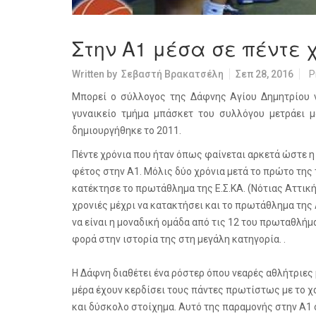
Στην Α1 μέσα σε πέντε 
Written by
Σεβαστή Βρακατσέλη
Σεπ 28, 2016
P
Μπορεί ο σύλλογος της Δάφνης Αγίου Δημητρίου 
γυναικείο τμήμα μπάσκετ του συλλόγου μετράει 
δημιουργήθηκε το 2011.
Πέντε χρόνια που ήταν όπως φαίνεται αρκετά ώστε η
φέτος στην Α1. Μόλις δύο χρόνια μετά το πρώτο της
κατέκτησε το πρωτάθλημα της Ε.Σ.ΚΑ. (Νότιας Αττικ
χρονιές μέχρι να κατακτήσει και το πρωτάθλημα της 
να είναι η μοναδική ομάδα από τις 12 του πρωταθλήμ
φορά στην ιστορία της στη μεγάλη κατηγορία. .
Η Δάφνη διαθέτει ένα ρόστερ όπου νεαρές αθλήτριες 
μέρα έχουν κερδίσει τους πάντες πρωτίστως με το χα
και δύσκολο στοίχημα. Αυτό της παραμονής στην Α1