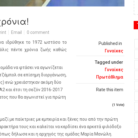
χρόνια!
rint
Email
0 comment
να ιδρύθηκε το 1972 ωστόσο το
Published in
μόλις πέντε χρόνια ζωής καθώς
Γυναίκες
Tagged under
 ομάδα να φτάσει να αγωνίζεται
Γυναίκες
 τζάμπολ σε επίσημη διοργάνωση,
Πρωτάθλημα
ής) ενώ χρειάστηκαν ακόμη δύο
Α2 και έτσι τη σεζόν 2016-2017
Rate this item
ατος που θα αγωνιστεί για πρώτη
(1 Vote)
μαζί με παίκτριες με εμπειρία και ξένες που από την πρώτη
ρακτήρα τους και καλείται να κερδίσει ένα αρκετά φιλόδοξο
 όπως δήλωσε και η αρχηγός της ομάδας Μαρία Μανώλη.