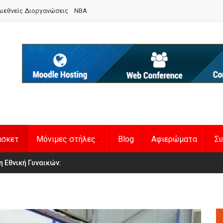
ιεθνείς Διοργανώσεις
NBA
άσκετ
Μόνιμες στήλες
Blog
Αφιερώματα
Συ
en Basketball League 1
η Εθνική Γυναικών
: