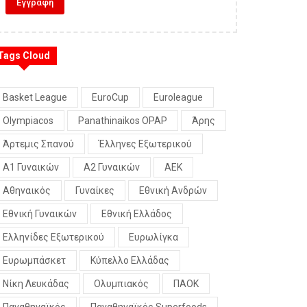
Tags Cloud
Basket League
EuroCup
Euroleague
Olympiacos
Panathinaikos OPAP
Άρης
Άρτεμις Σπανού
Έλληνες Εξωτερικού
Α1 Γυναικών
Α2 Γυναικών
ΑΕΚ
Αθηναικός
Γυναίκες
Εθνική Ανδρών
Εθνική Γυναικών
Εθνική Ελλάδος
Ελληνίδες Εξωτερικού
Ευρωλίγκα
Ευρωμπάσκετ
Κύπελλο Ελλάδας
Νίκη Λευκάδας
Ολυμπιακός
ΠΑΟΚ