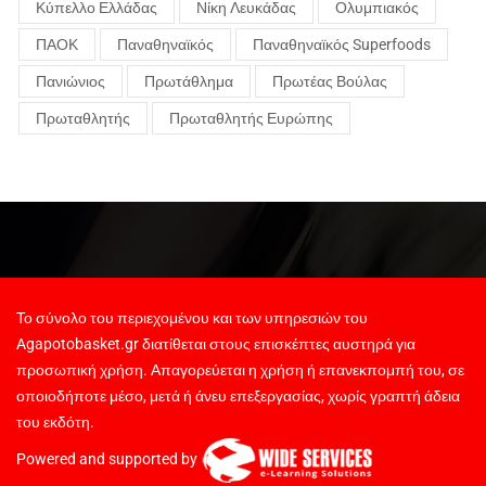
Κύπελλο Ελλάδας
Νίκη Λευκάδας
Ολυμπιακός
ΠΑΟΚ
Παναθηναϊκός
Παναθηναϊκός Superfoods
Πανιώνιος
Πρωτάθλημα
Πρωτέας Βούλας
Πρωταθλητής
Πρωταθλητής Ευρώπης
Το σύνολο του περιεχομένου και των υπηρεσιών του
Agapotobasket.gr διατίθεται στους επισκέπτες αυστηρά για
προσωπική χρήση. Απαγορεύεται η χρήση ή επανεκπομπή του, σε
οποιοδήποτε μέσο, μετά ή άνευ επεξεργασίας, χωρίς γραπτή άδεια
του εκδότη.
Powered and supported by