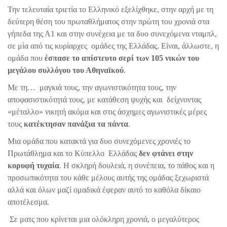
Την τελευταία τριετία το Ελληνικό εξελίχθηκε, στην αρχή με τη
δεύτερη θέση του πρωταθλήματος στην πρώτη του χρονιά στα
γήπεδα της Α1 και στην συνέχεια με τα δυο συνεχόμενα νταμπλ,
σε μία από τις κυρίαρχες ομάδες της Ελλάδας. Είναι, άλλωστε, η
ομάδα που
έσπασε το απίστευτο σερί των 105 νικών του
μεγάλου συλλόγου του Αθηναϊκού
.
Με τη… μαγκιά τους, την αγωνιστικότητα τους, την
αποφασιστικότητά τους, με κατάθεση ψυχής και δείχνοντας
«μέταλλο» νικητή ακόμα και στις άσχημες αγωνιστικές μέρες
τους
κατέκτησαν πανάξια τα πάντα
.
Μια ομάδα που κατακτά για δυο συνεχόμενες χρονιές το
Πρωτάθλημα και το Κύπελλο Ελλάδας
δεν φτάνει στην
κορυφή τυχαία
. Η σκληρή δουλειά, η συνέπεια, το πάθος και η
προσωπικότητα του κάθε μέλους αυτής της ομάδας ξεχωριστά
αλλά και όλων μαζί ομαδικά έφεραν αυτό το καθόλα δίκαιο
αποτέλεσμα.
Σε ματς που κρίνεται μια ολόκληρη χρονιά, ο μεγαλύτερος