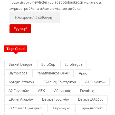
Γραφτείτε στο newletter του agapotobasket.gr για να είστε
ενήμεροι με όλα τα τελευταία νέα του μπάσκετ
Tags Cloud
Basket League
EuroCup
Euroleague
Olympiacos
Panathinaikos OPAP
Άρης
Άρτεμις Σπανού
Έλληνες Εξωτερικού
Α1 Γυναικών
Α2 Γυναικών
ΑΕΚ
Αθηναικός
Γυναίκες
Εθνική Ανδρών
Εθνική Γυναικών
Εθνική Ελλάδος
Ελληνίδες Εξωτερικού
Ευρωλίγκα
Ευρωμπάσκετ