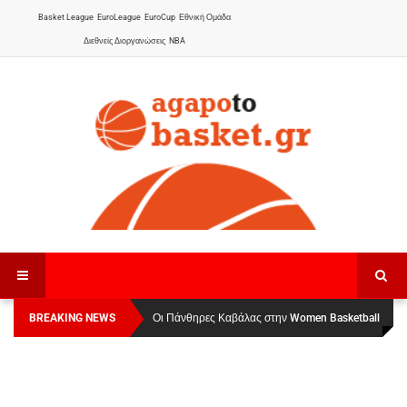
Basket League
EuroLeague
EuroCup
Εθνική Ομάδα
Διεθνείς Διοργανώσεις
NBA
BREAKING NEWS
Οι Πάνθηρες Καβάλας στην Women Basketball
Αναχώρησε για τα Γιάννενα η Εθνική Γυναικών
:
League 1