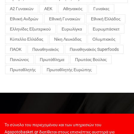
Α2 Γυναικών
ΑΕΚ
Αθηναικός
Γυναίκες
Εθνική Ανδρών
Εθνική Γυναικών
Εθνική Ελλάδος
Ελληνίδες Εξωτερικού
Ευρωλίγκα
Ευρωμπάσκετ
Κύπελλο Ελλάδας
Νίκη Λευκάδας
Ολυμπιακός
ΠΑΟΚ
Παναθηναϊκός
Παναθηναϊκός Superfoods
Πανιώνιος
Πρωτάθλημα
Πρωτέας Βούλας
Πρωταθλητής
Πρωταθλητής Ευρώπης
Το σύνολο του περιεχομένου και των υπηρεσιών του
Agapotobasket.gr διατίθεται στους επισκέπτες αυστηρά για