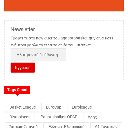
Newsletter
Γραφτείτε στο newletter του agapotobasket.gr για να είστε
ενήμεροι με όλα τα τελευταία νέα του μπάσκετ
Tags Cloud
Basket League
EuroCup
Euroleague
Olympiacos
Panathinaikos OPAP
Άρης
Άρτεμις Σπανού
Έλληνες Εξωτερικού
Α1 Γυναικών