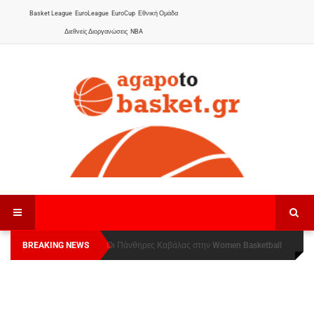
Basket League
EuroLeague
EuroCup
Εθνική Ομάδα
Διεθνείς Διοργανώσεις
NBA
BREAKING NEWS
Οι Πάνθηρες Καβάλας στην Women Basketball
Αναχώρησε για τα Γιάννενα η Εθνική Γυναικών
:
League 1