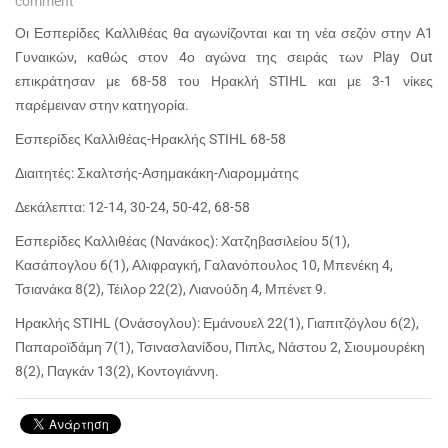
comment
Οι Εσπερίδες Καλλιθέας θα αγωνίζονται και τη νέα σεζόν στην Α1
Γυναικών, καθώς στον 4ο αγώνα της σειράς των Play Out
επικράτησαν με 68-58 του Ηρακλή STIHL και με 3-1 νίκες
παρέμειναν στην κατηγορία.
Εσπερίδες Καλλιθέας-Ηρακλής STIHL 68-58
Διαιτητές: Σκαλτσής-Ασημακάκη-Λιαρομμάτης
Δεκάλεπτα: 12-14, 30-24, 50-42, 68-58
Εσπερίδες Καλλιθέας (Νανάκος): Χατζηβασιλείου 5(1),
Κασάπογλου 6(1), Αλιφραγκή, Γαλανόπουλος 10, Μπενέκη 4,
Τσιανάκα 8(2), Τέιλορ 22(2), Λιανούδη 4, Μπένετ 9.
Ηρακλής STIHL (Ονάσογλου): Εμάνουελ 22(1), Γιαπιτζόγλου 6(2),
Παπαροϊδάμη 7(1), Τσινασλανίδου, Πιπλς, Νάστου 2, Σιουμουρέκη
8(2), Παγκάν 13(2), Κοντογιάννη.