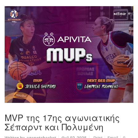
MVP της 17ης αγωνιατικής
Σέπαρντ και Πολυμένη
Written by
agapotobasket
Φεβ 02, 2025
Print
Email
0