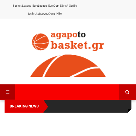
Basket League
EuroLeague
EuroCup
Εθνική Ομάδα
Διεθνείς Διοργανώσεις
NBA
BREAKING NEWS
Οι Πάνθηρες Καβάλας στην Women Basketball
Αναχώρησε για τα Γιάννενα η Εθνική Γυναικών
:
League 1