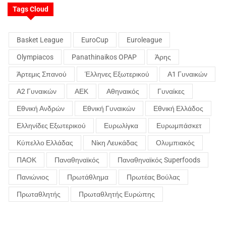
Tags Cloud
Basket League
EuroCup
Euroleague
Olympiacos
Panathinaikos OPAP
Άρης
Άρτεμις Σπανού
Έλληνες Εξωτερικού
Α1 Γυναικών
Α2 Γυναικών
ΑΕΚ
Αθηναικός
Γυναίκες
Εθνική Ανδρών
Εθνική Γυναικών
Εθνική Ελλάδος
Ελληνίδες Εξωτερικού
Ευρωλίγκα
Ευρωμπάσκετ
Κύπελλο Ελλάδας
Νίκη Λευκάδας
Ολυμπιακός
ΠΑΟΚ
Παναθηναϊκός
Παναθηναϊκός Superfoods
Πανιώνιος
Πρωτάθλημα
Πρωτέας Βούλας
Πρωταθλητής
Πρωταθλητής Ευρώπης