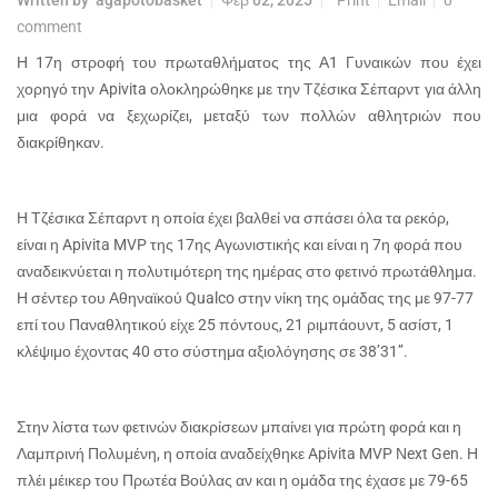
comment
Η 17η στροφή του πρωταθλήματος της Α1 Γυναικών που έχει
χορηγό την Apivita ολοκληρώθηκε με την Τζέσικα Σέπαρντ για άλλη
μια φορά να ξεχωρίζει, μεταξύ των πολλών αθλητριών που
διακρίθηκαν.
Η Τζέσικα Σέπαρντ η οποία έχει βαλθεί να σπάσει όλα τα ρεκόρ,
είναι η Apivita MVP της 17ης Αγωνιστικής και είναι η 7η φορά που
αναδεικνύεται η πολυτιμότερη της ημέρας στο φετινό πρωτάθλημα.
Η σέντερ του Αθηναϊκού Qualco στην νίκη της ομάδας της με 97-77
επί του Παναθλητικού είχε 25 πόντους, 21 ριμπάουντ, 5 ασίστ, 1
κλέψιμο έχοντας 40 στο σύστημα αξιολόγησης σε 38’31’’.
Στην λίστα των φετινών διακρίσεων μπαίνει για πρώτη φορά και η
Λαμπρινή Πολυμένη, η οποία αναδείχθηκε Apivita MVP Νext Gen. Η
πλέι μέικερ του Πρωτέα Βούλας αν και η ομάδα της έχασε με 79-65