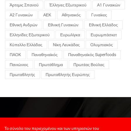
Άρτεμις Σπανού
Έλληνες Εξωτερικού
Α1 Γυναικών
Α2 Γυναικών
ΑΕΚ
Αθηναικός
Γυναίκες
Εθνική Ανδρών
Εθνική Γυναικών
Εθνική Ελλάδος
Ελληνίδες Εξωτερικού
Ευρωλίγκα
Ευρωμπάσκετ
Κύπελλο Ελλάδας
Νίκη Λευκάδας
Ολυμπιακός
ΠΑΟΚ
Παναθηναϊκός
Παναθηναϊκός Superfoods
Πανιώνιος
Πρωτάθλημα
Πρωτέας Βούλας
Πρωταθλητής
Πρωταθλητής Ευρώπης
Το σύνολο του περιεχομένου και των υπηρεσιών του