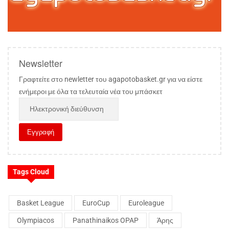
Newsletter
Γραφτείτε στο newletter του agapotobasket.gr για να είστε
ενήμεροι με όλα τα τελευταία νέα του μπάσκετ
Tags Cloud
Basket League
EuroCup
Euroleague
Olympiacos
Panathinaikos OPAP
Άρης