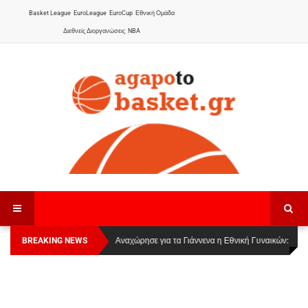
Basket League
EuroLeague
EuroCup
Εθνική Ομάδα
Διεθνείς Διοργανώσεις
NBA
BREAKING NEWS
Οι Πάνθηρες Καβάλας στην Women Basketball
Αναχώρησε για τα Γιάννενα η Εθνική Γυναικών
:
League 1