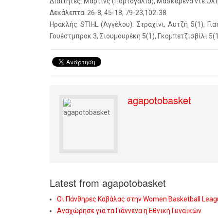
Διαιτητές: Μάρτινς (Πορτογαλία), Μασκαρένα ντε Ολι
Δεκάλεπτα: 26-8, 45-18, 79-23,102-38
Ηρακλής STIHL (Αγγέλου): Στραχίνι, Αυτζή 5(1), Για
Γουέστμπροκ 3, Σιουμουρέκη 5(1), Γκομπετζισβίλι 5(1
agapotobasket
Latest from agapotobasket
Οι Πάνθηρες Καβάλας στην Women Basketball Leag
Αναχώρησε για τα Γιάννενα η Εθνική Γυναικών