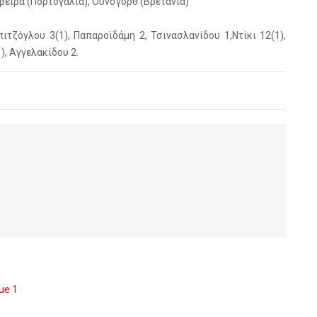
βέιρα (Πορτογαλία), Ουνσγόρθ (Βρετανία)
πιτζόγλου 3(1), Παπαροϊδάμη 2, Τσινασλανίδου 1,Ντίκι 12(1),
), Αγγελακίδου 2.
ue 1