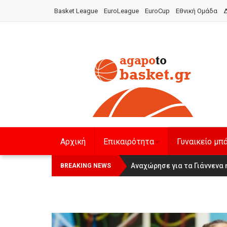
Basket League
EuroLeague
EuroCup
Εθνική Ομάδα
Δ
Αρχική
Επικαιρότητα
Γυναικείο μπ
Οι Πάνθηρες Καβάλας στην Wom
Αναχώρησε για τα Γιάννενα 
BREAKING NEWS