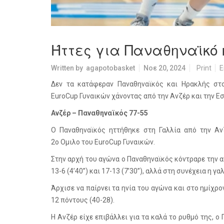
Ήττες για Παναθηναϊκό
Written by
agapotobasket
Νοε 20, 2024
Print
E
Δεν τα κατάφεραν Παναθηναϊκός και Ηρακλής στ
EuroCup Γυναικών χάνοντας από την Ανζέρ και την Εσ
Ανζέρ – Παναθηναϊκός 77-55
Ο Παναθηναϊκός ηττήθηκε στη Γαλλία από την Αν
2ο Ομιλο του EuroCup Γυναικών.
Στην αρχή του αγώνα ο Παναθηναϊκός κόντραρε την α
13-6 (4’40’’) και 17-13 (7’30’’), αλλά στη συνέχεια η 
Άρχισε να παίρνει τα ηνία του αγώνα και στο ημίχρ
12 πόντους (40-28).
Η Ανζέρ είχε επιβάλλει για τα καλά το ρυθμό της, 