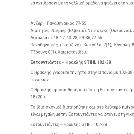
να αντιδράσει με τη γαλλική ομάδα να φτάνει στη νίκη
Ανζέρ – Παναθηναϊκός 77-55
Διαιτητές: Ντεμιέρ (Ελβετία), Ντοτσένκο (Ουκρανία),
Δεκάλεπτα: 18-17, 40-28, 59-36,77-55
Παναθηναϊκός (Γκουζίνη): Κωτούλα 7(1), Κόνιαλη 8
Τζόουνς 8(1), Χαιριστανίδου.
Εστουντιάντες – Ηρακλής STIHL 102-38
Ο Ηρακλής γνώρισε την ήττα στην Ισπανία με 102-38 
Γυναικών.
Ο Ηρακλής προσπάθησε, ωστόσο, η Εστουντιάντες ήτα
18 (20’).
Το ίδιο σκηνικό διατηρήθηκε και στο δεύτερο ημίχ
είναι μεγάλη με την Εστουντιάντες να φτάνει στη νίκη
Εστουντιάντες – Ηρακλής STIHL 102-38