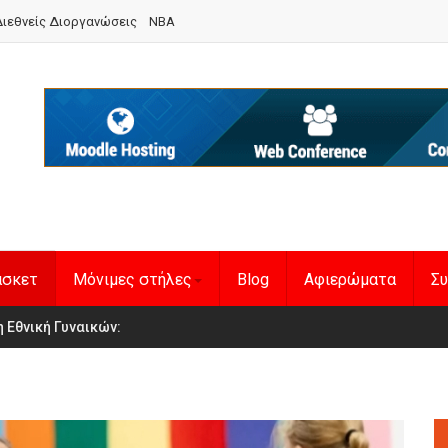
ιεθνείς Διοργανώσεις
NBA
άσκετ
Μόνιμες στήλες
Blog
Αφιερώματα
Συ
en Basketball League 1
η Εθνική Γυναικών
: