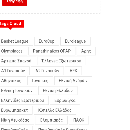
Tags Cloud
Basket League
EuroCup
Euroleague
Olympiacos
Panathinaikos OPAP
Άρης
Άρτεμις Σπανού
Έλληνες Εξωτερικού
Α1 Γυναικών
Α2 Γυναικών
ΑΕΚ
Αθηναικός
Γυναίκες
Εθνική Ανδρών
Εθνική Γυναικών
Εθνική Ελλάδος
Ελληνίδες Εξωτερικού
Ευρωλίγκα
Ευρωμπάσκετ
Κύπελλο Ελλάδας
Νίκη Λευκάδας
Ολυμπιακός
ΠΑΟΚ