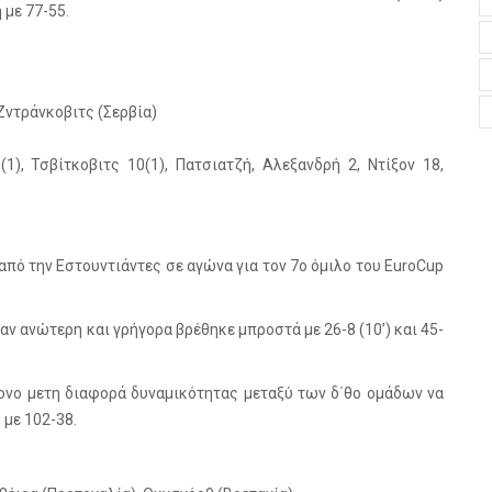
 με 77-55.
 Ζντράνκοβιτς (Σερβία)
(1), Τσβίτκοβιτς 10(1), Πατσιατζή, Αλεξανδρή 2, Ντίξον 18,
από την Εστουντιάντες σε αγώνα για τον 7ο όμιλο του EuroCup
ν ανώτερη και γρήγορα βρέθηκε μπροστά με 26-8 (10’) και 45-
ρονο μετη διαφορά δυναμικότητας μεταξύ των δ΄θο ομάδων να
 με 102-38.