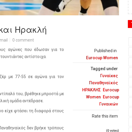
 και Ηρακλή
mail
0 comment
ους αγώνες που έδωσαν για το
Published in
τουντιάντες αντίστοιχα.
Eurocup Women
Tagged under
Γυναίκες
ζέρ με 77-55 σε αγώνα για τον
Παναθηναϊκός
ΗΡΑΚΛΗΣ
Eurocup
ντίπαλό του, βρέθηκε μπροστά με
Women
Eurocup
γαλλική ομάδα αντέδρασε.
Γυναικών
ονο είχε φτάσει τη διαφορά στους
Rate this item
ο Παναθηναϊκός δεν βρήκε τρόπους
(0 votes)