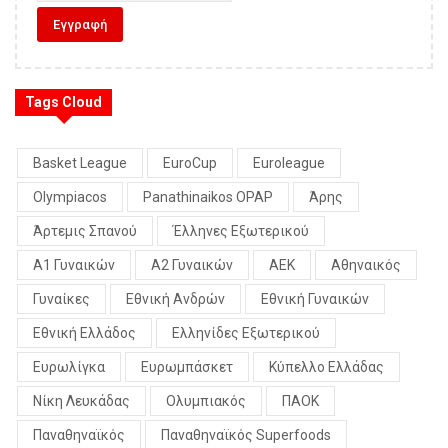
Tags Cloud
Basket League
EuroCup
Euroleague
Olympiacos
Panathinaikos OPAP
Άρης
Άρτεμις Σπανού
Έλληνες Εξωτερικού
Α1 Γυναικών
Α2 Γυναικών
ΑΕΚ
Αθηναικός
Γυναίκες
Εθνική Ανδρών
Εθνική Γυναικών
Εθνική Ελλάδος
Ελληνίδες Εξωτερικού
Ευρωλίγκα
Ευρωμπάσκετ
Κύπελλο Ελλάδας
Νίκη Λευκάδας
Ολυμπιακός
ΠΑΟΚ
Παναθηναϊκός
Παναθηναϊκός Superfoods