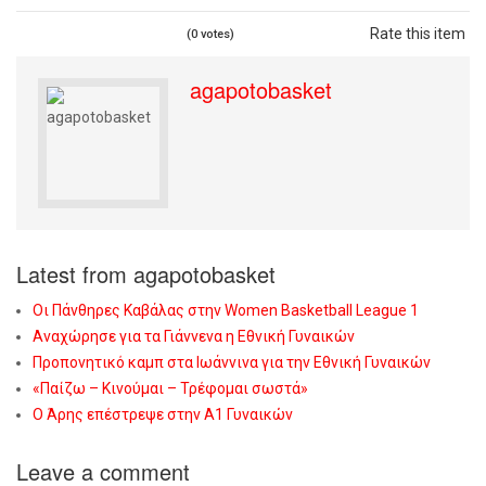
Rate this item
(0 votes)
agapotobasket
Latest from agapotobasket
Οι Πάνθηρες Καβάλας στην Women Basketball League 1
Αναχώρησε για τα Γιάννενα η Εθνική Γυναικών
Προπονητικό καμπ στα Ιωάννινα για την Εθνική Γυναικών
«Παίζω – Κινούμαι – Τρέφομαι σωστά»
Ο Άρης επέστρεψε στην Α1 Γυναικών
Leave a comment