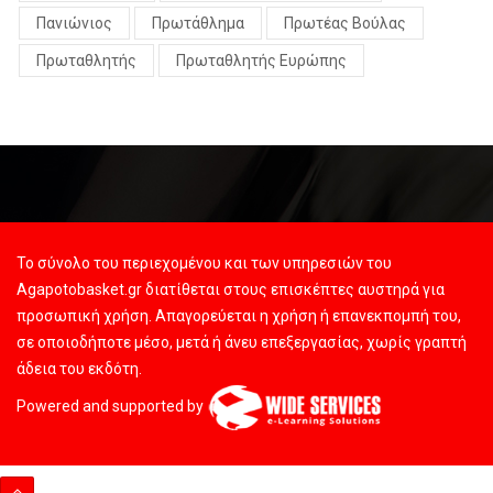
Πανιώνιος
Πρωτάθλημα
Πρωτέας Βούλας
Πρωταθλητής
Πρωταθλητής Ευρώπης
Το σύνολο του περιεχομένου και των υπηρεσιών του
Agapotobasket.gr διατίθεται στους επισκέπτες αυστηρά για
προσωπική χρήση. Απαγορεύεται η χρήση ή επανεκπομπή του,
σε οποιοδήποτε μέσο, μετά ή άνευ επεξεργασίας, χωρίς γραπτή
άδεια του εκδότη.
Powered and supported by