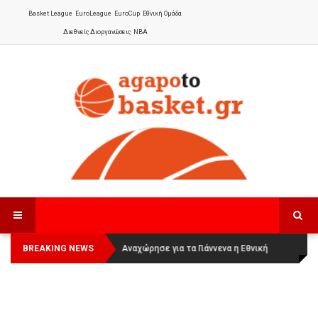
Basket League
EuroLeague
EuroCup
Εθνική Ομάδα
Διεθνείς Διοργανώσεις
NBA
BREAKING NEWS
Οι Πάνθηρες Καβάλας στην Women
Αναχώρησε για τα Γιάννενα η Εθνική
Basketball League 1
Γυναικών
: