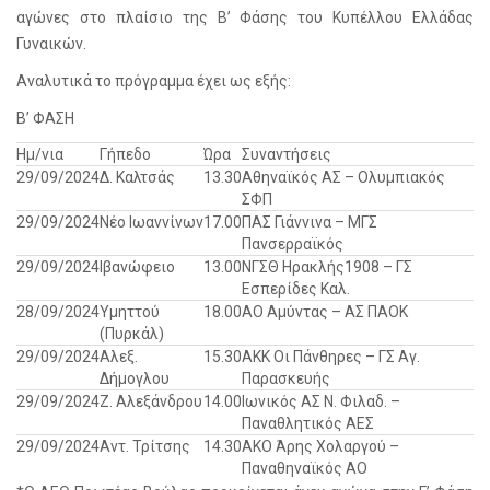
αγώνες στο πλαίσιο της Β’ Φάσης του Κυπέλλου Ελλάδας
Γυναικών.
Αναλυτικά το πρόγραμμα έχει ως εξής:
Β’ ΦΑΣΗ
Ημ/νια
Γήπεδο
Ώρα
Συναντήσεις
29/09/2024
Δ. Καλτσάς
13.30
Αθηναϊκός ΑΣ – Ολυμπιακός
ΣΦΠ
29/09/2024
Νέο Ιωαννίνων
17.00
ΠΑΣ Γιάννινα – ΜΓΣ
Πανσερραϊκός
29/09/2024
Ιβανώφειο
13.00
ΝΓΣΘ Ηρακλής1908 – ΓΣ
Εσπερίδες Καλ.
28/09/2024
Υμηττού
18.00
ΑΟ Αμύντας – ΑΣ ΠΑΟΚ
(Πυρκάλ)
29/09/2024
Αλεξ.
15.30
AΚΚ Οι Πάνθηρες – ΓΣ Αγ.
Δήμογλου
Παρασκευής
29/09/2024
Ζ. Αλεξάνδρου
14.00
Ιωνικός ΑΣ Ν. Φιλαδ. –
Παναθλητικός ΑΕΣ
29/09/2024
Αντ. Τρίτσης
14.30
ΑΚΟ Άρης Χολαργού –
Παναθηναϊκός ΑΟ