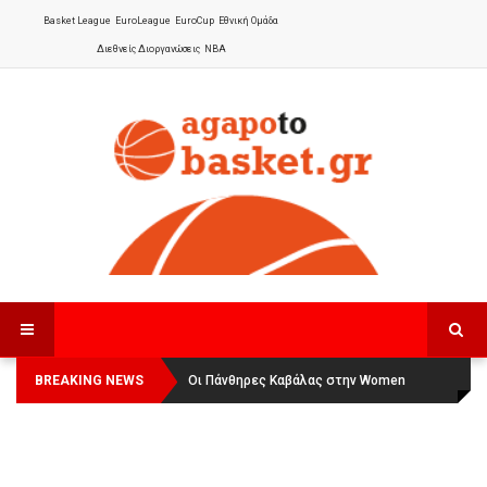
Basket League
EuroLeague
EuroCup
Εθνική Ομάδα
Διεθνείς Διοργανώσεις
NBA
BREAKING NEWS
Οι Πάνθηρες Καβάλας στην Women
Αναχώρησε για τα Γιάννενα η Εθνική
Basketball League 1
Γυναικών
: