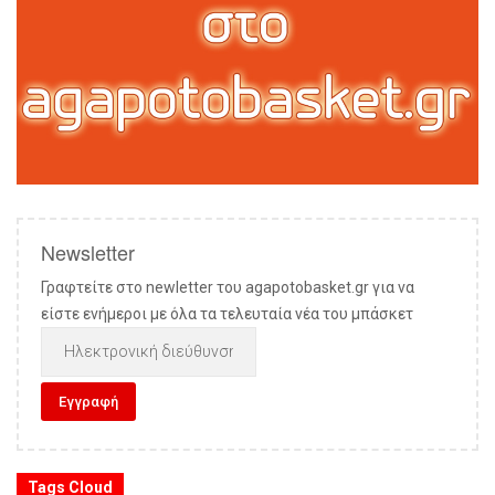
Newsletter
Γραφτείτε στο newletter του agapotobasket.gr για να
είστε ενήμεροι με όλα τα τελευταία νέα του μπάσκετ
Tags Cloud