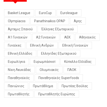
Basket League
EuroCup
Euroleague
Olympiacos
Panathinaikos OPAP
Άρης
Άρτεμις Σπανού
Έλληνες Εξωτερικού
Α1 Γυναικών
Α2 Γυναικών
ΑΕΚ
Αθηναικός
Γυναίκες
Εθνική Ανδρών
Εθνική Γυναικών
Εθνική Ελλάδος
Ελληνίδες Εξωτερικού
Ευρωλίγκα
Ευρωμπάσκετ
Κύπελλο Ελλάδας
Νίκη Λευκάδας
Ολυμπιακός
ΠΑΟΚ
Παναθηναϊκός
Παναθηναϊκός Superfoods
Πανιώνιος
Πρωτάθλημα
Πρωτέας Βούλας
Πρωταθλητής
Πρωταθλητής Ευρώπης