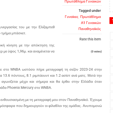
Πρωτάθλημα Γυναικών
Tagged under
Γυναίκες
Πρωτάθλημα
Α1 Γυναικών
υνεργασίας του με την Ελίζαμπεθ
Παναθηναϊκός
ίο τμήμα μπάσκετ.
Rate this item
ική κίνηση με την απόκτηση της
ρ με ύψος 1,96μ. και αναμένεται να
(0 votes)
τηκε στο WNBA ωστόσο πήρε μεταγραφή τη σεζόν 2023-24 στην
 13.6 πόντους, 8.1 ριμπάουντ και 1.2 ασίστ ανά ματς. Μετά την
ωνίζεται μέχρι και σήμερα και θα έρθει στην Ελλάδα όταν
ομάδα Phoenix Mercury στο WNBA.
 ενθουσιασμένη με τη μεταγραφή μου στον Παναθηναϊκό. Έχουμε
ατμόσφαιρα που δημιουργούν οι φίλαθλοι της ομάδας. Ανυπομονώ