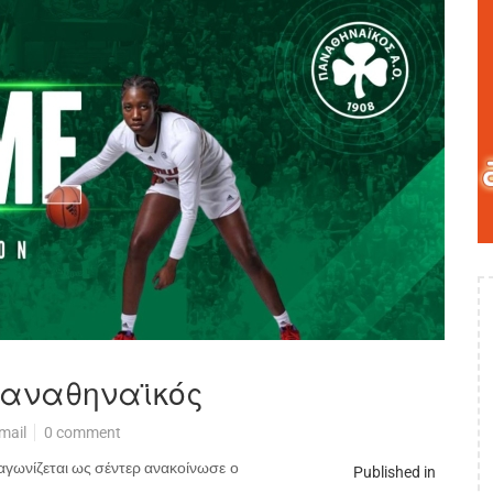
Παναθηναϊκός
mail
0 comment
αγωνίζεται ως σέντερ ανακοίνωσε ο
Published in