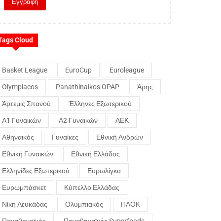
Tags Cloud
Basket League
EuroCup
Euroleague
Olympiacos
Panathinaikos OPAP
Άρης
Άρτεμις Σπανού
Έλληνες Εξωτερικού
Α1 Γυναικών
Α2 Γυναικών
ΑΕΚ
Αθηναικός
Γυναίκες
Εθνική Ανδρών
Εθνική Γυναικών
Εθνική Ελλάδος
Ελληνίδες Εξωτερικού
Ευρωλίγκα
Ευρωμπάσκετ
Κύπελλο Ελλάδας
Νίκη Λευκάδας
Ολυμπιακός
ΠΑΟΚ