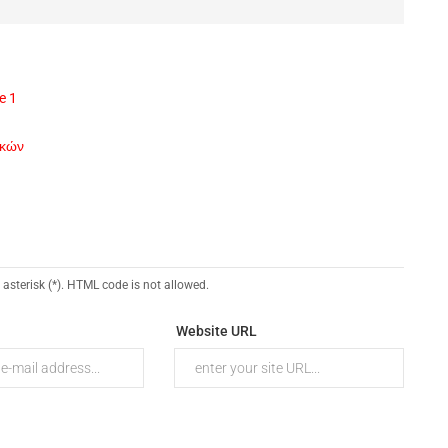
e 1
ικών
 asterisk (*). HTML code is not allowed.
Website URL