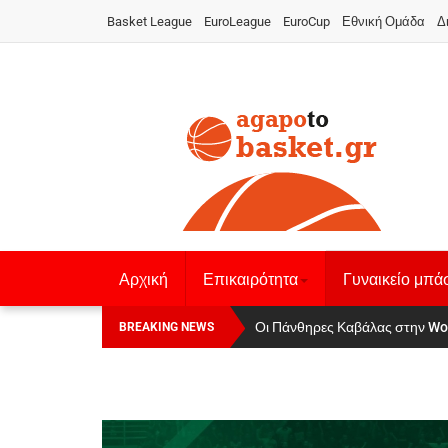
Basket League
EuroLeague
EuroCup
Εθνική Ομάδα
Δ
Αρχική
Επικαιρότητα
Γυναικείο μπά
Οι Πάνθηρες Καβάλας στην Women
Αναχώρησε για τα Γιάννενα η Ε
BREAKING NEWS