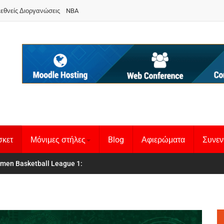
ιεθνείς Διοργανώσεις
NBA
σκετ
Μόνιμες στήλες
Blog
Αφιερώματα
Συνεν
 Basketball League 1
θνική Γυναικών
: