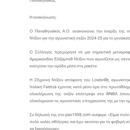
Παναθηναϊκός.
Η ανακοίνωση:
Ο Παναθηναϊκός Α.Ο. ανακοινώνει την έναρξη της σ
Ντίξον για την αγωνιστική σεζόν 2024-25 για το γυναικε
Ο Σύλλογος προχώρησε σε μια σημαντική μεταγραφ
Αμερικανίδας Ελίζαμπεθ Ντίξον που αγωνίζεται ως σέντε
ενισχύσει την ομάδα μέσα στη ρακέτα.
Η 23χρονη Ντίξον απόφοιτη του Louisville, αγωνίσ
Ιταλική Faenza έχοντας κατά μέσο όρο στο πρωτάθλημα
ολοκλήρωση της σεζόν επέστρεψε στο WNBA όπου αγ
ολοκληρώσει τις αγωνιστικές υποχρεώσεις της με την 
Σε δήλωσή της στο pao1908.com ανέφερε: «Είμαι πολύ
πολύ καλές αθλήτριες και έχω ακούσει για τη φοβερή 
να ξεκινήσουμε».