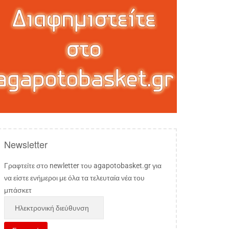
Newsletter
Γραφτείτε στο newletter του agapotobasket.gr για
να είστε ενήμεροι με όλα τα τελευταία νέα του
μπάσκετ