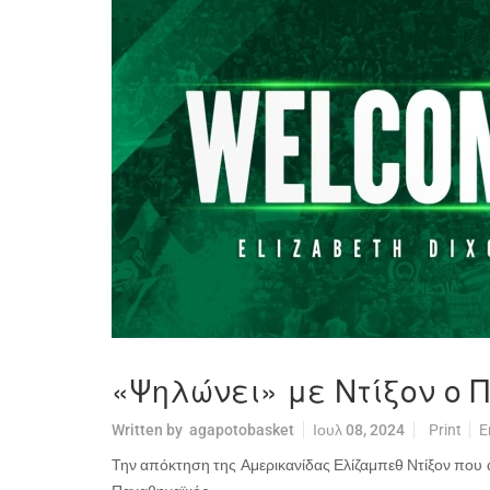
«Ψηλώνει» με Ντίξον ο 
Written by
agapotobasket
Ιουλ 08, 2024
Print
E
Την απόκτηση της Αμερικανίδας Ελίζαμπεθ Ντίξον που 