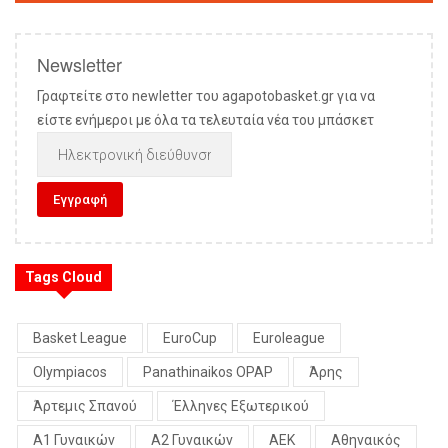
Newsletter
Γραφτείτε στο newletter του agapotobasket.gr για να
είστε ενήμεροι με όλα τα τελευταία νέα του μπάσκετ
Tags Cloud
Basket League
EuroCup
Euroleague
Olympiacos
Panathinaikos OPAP
Άρης
Άρτεμις Σπανού
Έλληνες Εξωτερικού
Α1 Γυναικών
Α2 Γυναικών
ΑΕΚ
Αθηναικός