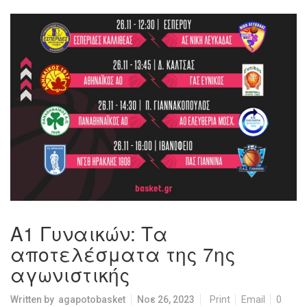
Α1 Γυναικών: Τα
αποτελέσματα της 7ης
αγωνιστικής
Written by
agapotobasket
Νοε 26, 2023
Print
Email
0