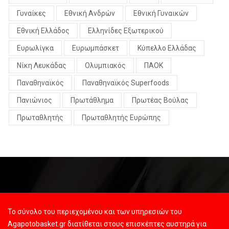
Γυναίκες
Εθνική Ανδρών
Εθνική Γυναικών
Εθνική Ελλάδος
Ελληνίδες Εξωτερικού
Ευρωλίγκα
Ευρωμπάσκετ
Κύπελλο Ελλάδας
Νίκη Λευκάδας
Ολυμπιακός
ΠΑΟΚ
Παναθηναϊκός
Παναθηναϊκός Superfoods
Πανιώνιος
Πρωτάθλημα
Πρωτέας Βούλας
Πρωταθλητής
Πρωταθλητής Ευρώπης
Το σύνολο του περιεχομένου και των υπηρεσιών του
Agapotobasket.gr διατίθεται στους επισκέπτες αυστηρά για