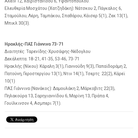
Αλέιν 12, Χαιριστανίδου 6, Υφαντοπούλου.
Ελευθερία Μοσχάτου (Χατζηδάκη): Νάτσκου 2, Πάγκαλος 6,
Σταμούλου, Λέρη, Ταμπάκου, Σπαθάρου, Κάισερ 5(1), Ζεκ 13(1),
Μπικλ 30(3).
Ηρακλής-ΠΑΣ Γιάννινα 73-71
Διαιτητές: Ταρενίδης-Χρυσάφης-Νέδογλου
Δεκάλεπτα: 18-21, 41-35, 53-46, 73-71
Ηρακλής (Νίκου): Κάραλη 3(1), Γιαννούδη 9(3), Παπαϊδοράμη 2,
Πατούνη, Γεροστεργίου 13(1), Ντιν 14(1), Τσερτς 22(2), Κάρεϊ
10(1)
ΠΑΣ Γιάννινα (Νανάκος): Δαμουλάκη 2, Μάρκοβιτς 22(3),
Πηλακούρα 13, Σαρηγιαννίδου 6, Μαρίνη 13, Πράπα 4,
Γουίλκινσον 4, Ασμπερι 7(1).