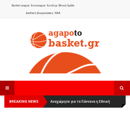
Basket League
EuroLeague
EuroCup
Εθνική Ομάδα
Διεθνείς Διοργανώσεις
NBA
BREAKING NEWS
Οι Πάνθηρες Καβάλας στην Women
Αναχώρησε για τα Γιάννενα η Εθνική
Basketball League 1
Γυναικών
: