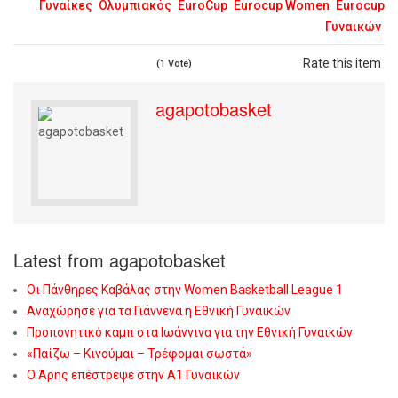
Γυναίκες
Ολυμπιακός
EuroCup
Eurocup Women
Eurocup
Γυναικών
Rate this item
(1 Vote)
agapotobasket
Latest from agapotobasket
Οι Πάνθηρες Καβάλας στην Women Basketball League 1
Αναχώρησε για τα Γιάννενα η Εθνική Γυναικών
Προπονητικό καμπ στα Ιωάννινα για την Εθνική Γυναικών
«Παίζω – Κινούμαι – Τρέφομαι σωστά»
Ο Άρης επέστρεψε στην Α1 Γυναικών