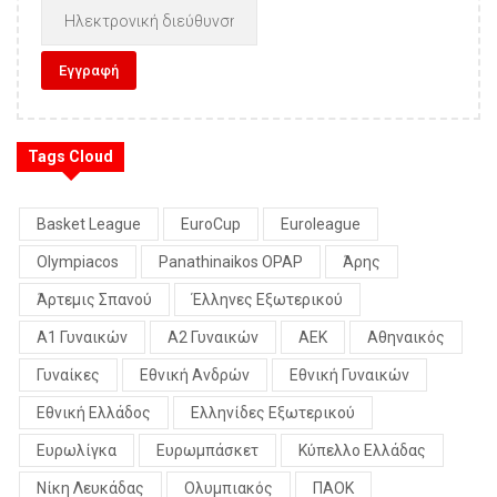
Tags Cloud
Basket League
EuroCup
Euroleague
Olympiacos
Panathinaikos OPAP
Άρης
Άρτεμις Σπανού
Έλληνες Εξωτερικού
Α1 Γυναικών
Α2 Γυναικών
ΑΕΚ
Αθηναικός
Γυναίκες
Εθνική Ανδρών
Εθνική Γυναικών
Εθνική Ελλάδος
Ελληνίδες Εξωτερικού
Ευρωλίγκα
Ευρωμπάσκετ
Κύπελλο Ελλάδας
Νίκη Λευκάδας
Ολυμπιακός
ΠΑΟΚ