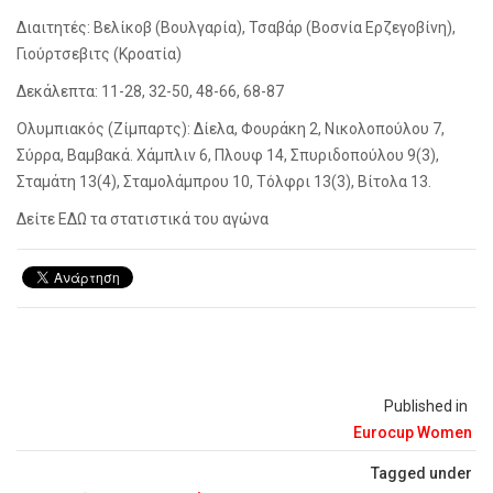
Διαιτητές: Βελίκοβ (Βουλγαρία), Τσαβάρ (Βοσνία Ερζεγοβίνη),
Γιούρτσεβιτς (Κροατία)
Δεκάλεπτα: 11-28, 32-50, 48-66, 68-87
Ολυμπιακός (Ζίμπαρτς): Δίελα, Φουράκη 2, Νικολοπούλου 7,
Σύρρα, Βαμβακά. Χάμπλιν 6, Πλουφ 14, Σπυριδοπούλου 9(3),
Σταμάτη 13(4), Σταμολάμπρου 10, Τόλφρι 13(3), Βίτολα 13.
Δείτε ΕΔΩ τα στατιστικά του αγώνα
Published in
Eurocup Women
Tagged under