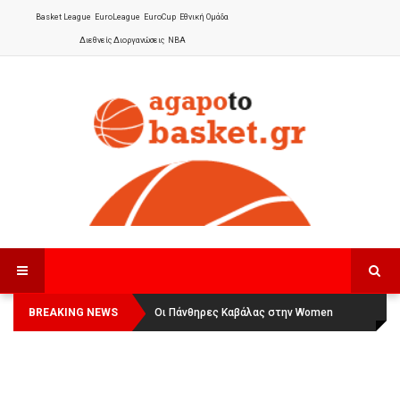
Basket League
EuroLeague
EuroCup
Εθνική Ομάδα
Διεθνείς Διοργανώσεις
NBA
BREAKING NEWS
Οι Πάνθηρες Καβάλας στην Women
Αναχώρησε για τα Γιάννενα η Εθνική
Basketball League 1
Γυναικών
: