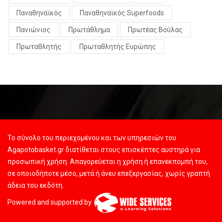
Παναθηναϊκός
Παναθηναϊκός Superfoods
Πανιώνιος
Πρωτάθλημα
Πρωτέας Βούλας
Πρωταθλητής
Πρωταθλητής Ευρώπης
Το σύνολο του περιεχομένου και των υπηρεσιών του
Agapotobasket.gr διατίθεται στους επισκέπτες αυστηρά για
προσωπική χρήση. Απαγορεύεται η χρήση ή επανεκπομπή του,
σε οποιοδήποτε μέσο, μετά ή άνευ επεξεργασίας, χωρίς γραπτή
άδεια του εκδότη.
Powered and supported by