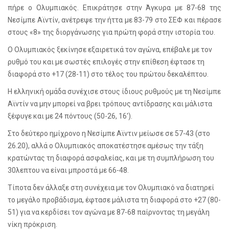
πήρε ο Ολυμπιακός. Επικράτησε στην Άγκυρα με 87-68 της
Νεσίμπε Αϊντίν, ανέτρεψε την ήττα με 83-79 στο ΣΕΦ και πέρασε
στους «8» της διοργάνωσης για πρώτη φορά στην ιστορία του.
Ο Ολυμπιακός ξεκίνησε εξαιρετικά τον αγώνα, επέβαλε με τον
ρυθμό του και με σωστές επιλογές στην επίθεση έφτασε τη
διαφορά στο +17 (28-11) στο τέλος του πρώτου δεκαλέπτου.
Η ελληνική ομάδα συνέχισε στους ίδιους ρυθμούς με τη Νεσίμπε
Αϊντίν να μην μπορεί να βρει τρόπους αντίδρασης και μάλιστα
ξέφυγε και με 24 πόντους (50-26, 16′).
Στο δεύτερο ημίχρονο η Νεσίμπε Αϊντιν μείωσε σε 57-43 (στο
26.20), αλλά ο Ολυμπιακός αποκατέστησε αμέσως την τάξη
κρατώντας τη διαφορά ασφαλείας, και με τη συμπλήρωση του
30λεπτου να είναι μπροστά με 66-48.
Τίποτα δεν άλλαξε στη συνέχεια με τον Ολυμπιακό να διατηρεί
το μεγάλο προβάδισμα, έφτασε μάλιστα τη διαφορά στο +27 (80-
51) για να κερδίσει τον αγώνα με 87-68 παίρνοντας τη μεγάλη
νίκη πρόκριση.