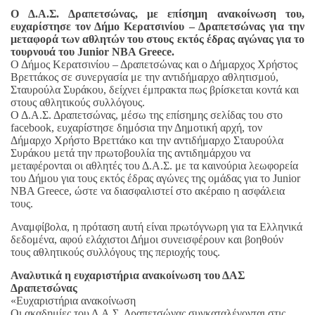
O Δ.Α.Σ. Δραπετσώνας, με επίσημη ανακοίνωση του,
ευχαρίστησε τον Δήμο Κερατσινίου – Δραπετσώνας για την
μεταφορά των αθλητών του στους εκτός έδρας αγώνας για το
τουρνουά του Junior NBA Greece.
Ο Δήμος Κερατσινίου – Δραπετσώνας και ο Δήμαρχος Χρήστος
Βρεττάκος σε συνεργασία με την αντιδήμαρχο αθλητισμού,
Σταυρούλα Συράκου, δείχνει έμπρακτα πως βρίσκεται κοντά και
στους αθλητικούς συλλόγους.
Ο Δ.Α.Σ. Δραπετσώνας, μέσω της επίσημης σελίδας του στο
facebook, ευχαρίστησε δημόσια την Δημοτική αρχή, τον
Δήμαρχο Χρήστο Βρεττάκο και την αντιδήμαρχο Σταυρούλα
Συράκου μετά την πρωτοβουλία της αντιδημάρχου να
μεταφέρονται οι αθλητές του Δ.Α.Σ. με τα καινούρια λεωφορεία
του Δήμου για τους εκτός έδρας αγώνες της ομάδας για το Junior
NBA Greece, ώστε να διασφαλιστεί στο ακέραιο η ασφάλεια
τους.
Αναμφίβολα, η πρόταση αυτή είναι πρωτόγνωρη για τα Ελληνικά
δεδομένα, αφού ελάχιστοι Δήμοι συνεισφέρουν και βοηθούν
τους αθλητικούς συλλόγους της περιοχής τους.
Αναλυτικά η ευχαριστήρια ανακοίνωση του ΔΑΣ
Δραπετσώνας
«Ευχαριστήρια ανακοίνωση
Οι ακαδημίες του Δ.Α.Σ. Δραπετσώνας συγκαταλέγονται στις