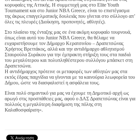
κορυφαίες της Αττικής. Η συμμετοχή μας στο Elite Youth
Tournament και στο Junior NBA Greece, είναι το επιστέγασμα
της άκρως επαγγελματικής δουλειάς που γίνεται στο σύλλογο απ’
όλες τις πλευρές (Διοίκηση, προπονητές, αθλητές).
Στο πλαίσιο της ένταξης μας σε ένα ακόμη κορυφαίο τουρνουά,
όπως είναι αυτό του Junior NBA Greece, θα θέλαμε να
ευχαριστήσουμε τον Δήμαρχο Κερατσινίου – Δραπετσώνας
Χρήστος Βρεττάκος, αλλά και την αντιδήμαρχο αθλητισμού
Σταυρούλα Συράκου για την έμπρακτη στήριξη τους στα παιδιά
του μεγαλύτερου και πολυπληθέστερου συλλόγου μπάσκετ στη
Δραπετσώνα.
Η αντιδήμαρχος πρότεινε οι μεταφορές των αθλητών μας στα
εκτός έδρας παιχνίδια να γίνονται με τα καινούρια λεωφορεία του
Δήμου, ώστε να διασφαλιστεί η ασφάλεια τους.
Είναι πολύ σημαντικό για μας να έχουμε τη Δημοτικό αρχή ως
αρωγό στις προσπάθειες μας, αφού ο ΔΑΣ Δραπετσώνας είναι για
πολλούς η μεγαλύτερη διαφήμιση της πόλης στη
Καλαθοσφαίριση».