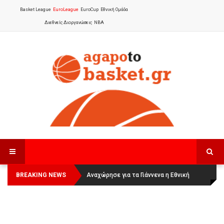
Basket League
EuroLeague
EuroCup
Εθνική Ομάδα
Διεθνείς Διοργανώσεις
NBA
BREAKING NEWS
Οι Πάνθηρες Καβάλας στην Women
Αναχώρησε για τα Γιάννενα η Εθνική
Basketball League 1
Γυναικών
: