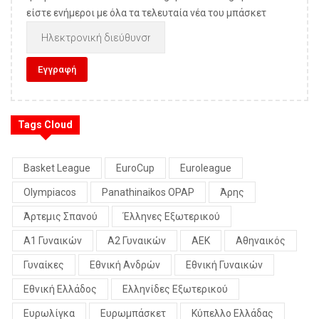
είστε ενήμεροι με όλα τα τελευταία νέα του μπάσκετ
Tags Cloud
Basket League
EuroCup
Euroleague
Olympiacos
Panathinaikos OPAP
Άρης
Άρτεμις Σπανού
Έλληνες Εξωτερικού
Α1 Γυναικών
Α2 Γυναικών
ΑΕΚ
Αθηναικός
Γυναίκες
Εθνική Ανδρών
Εθνική Γυναικών
Εθνική Ελλάδος
Ελληνίδες Εξωτερικού
Ευρωλίγκα
Ευρωμπάσκετ
Κύπελλο Ελλάδας