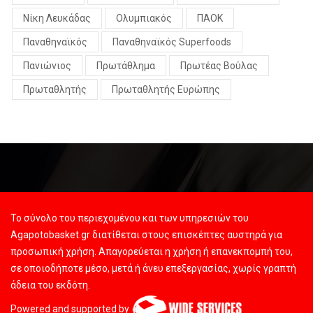
Νίκη Λευκάδας
Ολυμπιακός
ΠΑΟΚ
Παναθηναϊκός
Παναθηναϊκός Superfoods
Πανιώνιος
Πρωτάθλημα
Πρωτέας Βούλας
Πρωταθλητής
Πρωταθλητής Ευρώπης
Το σύνολο του περιεχομένου και των υπηρεσιών του
Agapotobasket.gr διατίθεται στους επισκέπτες αυστηρά για
προσωπική χρήση. Απαγορεύεται η χρήση ή επανεκπομπή του,
σε οποιοδήποτε μέσο, μετά ή άνευ επεξεργασίας, χωρίς γραπτή
άδεια του εκδότη.
Powered and supported by