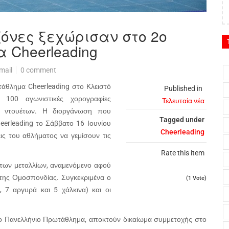
όνες ξεχώρισαν στο 2ο
 Cheerleading
mail
0 comment
τάθλημα Cheerleading στο Κλειστό
Published in
00 αγωνιστικές χορογραφίες
Τελευταία νέα
δο ντουέτων. Η διοργάνωση που
Tagged under
erleading το Σάββατο 16 Ιουνίου
Cheerleading
ις του αθλήματος να γεμίσουν τις
Rate this item
των μεταλλίων, αναμενόμενο αφού
της Ομοσπονδίας. Συγκεκριμένα ο
(1 Vote)
7 αργυρά και 5 χάλκινα) και οι
το Πανελλήνιο Πρωτάθλημα, αποκτούν δικαίωμα συμμετοχής στο