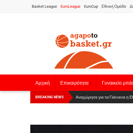
Basket League
EuroLeague
EuroCup
Εθνική Ομάδα
Δ
Αρχική
Επικαιρότητα
Γυναικείο μπά
Οι Πάνθηρες Καβάλας στην Women
Αναχώρησε για τα Γιάννενα η Ε
BREAKING NEWS