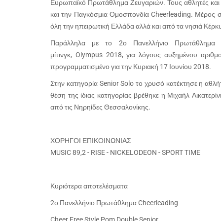
Ευρωπαϊκό Πρωτάθλημα Ζευγαριών. Τους αθλητές και 
και την Παγκόσμια Ομοσπονδία Cheerleading. Μέρος 
όλη την ηπειρωτική Ελλάδα αλλά και από τα νησιά Κέρκ
Παράλληλα με το 2ο Πανελλήνιο Πρωτάθλημα Ch
μίτινγκ, Olympus 2018, για λόγους αυξημένου αριθ
προγραμματισμένο για την Κυριακή 17 Ιουνίου 2018.
Στην κατηγορία Senior Solo το χρυσό κατέκτησε η αθλή
θέση της ίδιας κατηγορίας βρέθηκε η Μιχαήλ Αικατερί
από τις Νηρηίδες Θεσσαλονίκης.
ΧΟΡΗΓΟΙ ΕΠΙΚΟΙΝΩΝΙΑΣ
MUSIC 89,2 - RISE - NICKELODEON - SPORT TIME
Κυριότερα αποτελέσματα
2ο Πανελλήνιο Πρωτάθλημα Cheerleading
Cheer Free Style Pom Double Senior