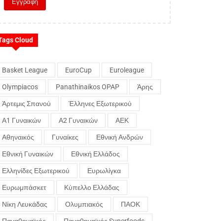
Tags Cloud
Basket League
EuroCup
Euroleague
Olympiacos
Panathinaikos OPAP
Άρης
Άρτεμις Σπανού
Έλληνες Εξωτερικού
Α1 Γυναικών
Α2 Γυναικών
ΑΕΚ
Αθηναικός
Γυναίκες
Εθνική Ανδρών
Εθνική Γυναικών
Εθνική Ελλάδος
Ελληνίδες Εξωτερικού
Ευρωλίγκα
Ευρωμπάσκετ
Κύπελλο Ελλάδας
Νίκη Λευκάδας
Ολυμπιακός
ΠΑΟΚ