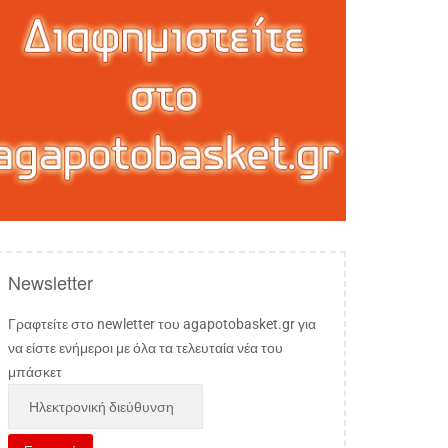
Newsletter
Γραφτείτε στο newletter του agapotobasket.gr για
να είστε ενήμεροι με όλα τα τελευταία νέα του
μπάσκετ