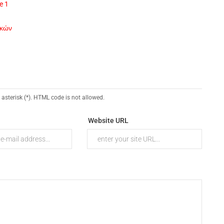
e 1
ικών
 asterisk (*). HTML code is not allowed.
Website URL