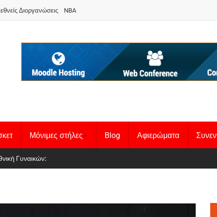
ιεθνείς Διοργανώσεις
NBA
σκετ
Μόνιμες στήλες
Blog
Αφιερώματα
Συνεν
 Basketball League 1
θνική Γυναικών
: