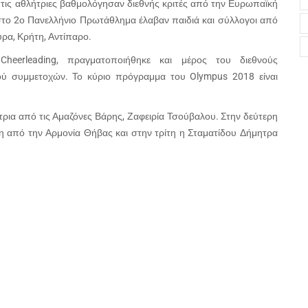
τις αθλήτριες βαθμολόγησαν διεθνής κριτές από την Ευρωπαϊκή
στο 2ο Πανελλήνιο Πρωτάθλημα έλαβαν παιδιά και σύλλογοι από
υρα, Κρήτη, Αντίπαρο.
eerleading, πραγματοποιήθηκε και μέρος του διεθνούς
μού συμμετοχών. Το κύριο πρόγραμμα του Olympus 2018 είναι
τρια από τις Αμαζόνες Βάρης, Ζαφειρία Τσούβαλου. Στην δεύτερη
νη από την Αρμονία Θήβας και στην τρίτη η Σταματίδου Δήμητρα