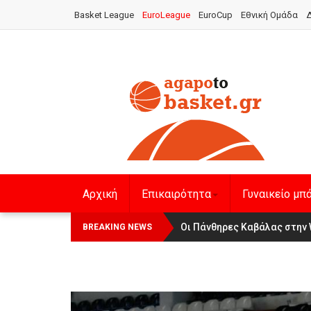
Basket League
EuroLeague
EuroCup
Εθνική Ομάδα
Δ
Αρχική
Επικαιρότητα
Γυναικείο μπ
Οι Πάνθηρες Καβάλας στην Wom
Αναχώρησε για τα Γιάννενα 
BREAKING NEWS