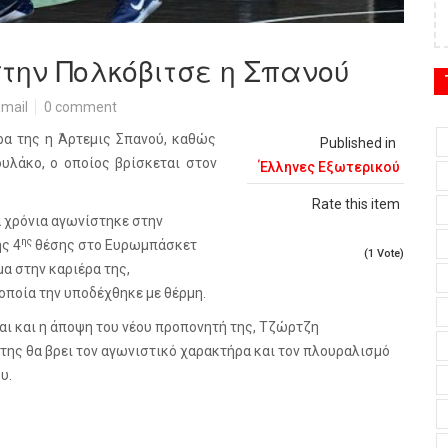
στην Πολκόβιτσε η Σπανού
mail
0 comment
ρα της η Άρτεμις Σπανού, καθώς
Published in
υλάκο, ο οποίος βρίσκεται στον
Έλληνες Εξωτερικού
Rate this item
α χρόνια αγωνίστηκε στην
ης
ης 4
θέσης στο Ευρωμπάσκετ
(1 Vote)
μα στην καριέρα της,
οποία την υποδέχθηκε με θέρμη.
αι και η άποψη του νέου προπονητή της, Τζώρτζη
της θα βρει τον αγωνιστικό χαρακτήρα και τον πλουραλισμό
υ.