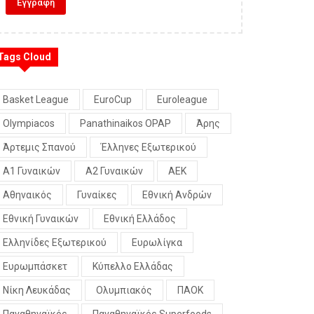
Tags Cloud
Basket League
EuroCup
Euroleague
Olympiacos
Panathinaikos OPAP
Άρης
Άρτεμις Σπανού
Έλληνες Εξωτερικού
Α1 Γυναικών
Α2 Γυναικών
ΑΕΚ
Αθηναικός
Γυναίκες
Εθνική Ανδρών
Εθνική Γυναικών
Εθνική Ελλάδος
Ελληνίδες Εξωτερικού
Ευρωλίγκα
Ευρωμπάσκετ
Κύπελλο Ελλάδας
Νίκη Λευκάδας
Ολυμπιακός
ΠΑΟΚ