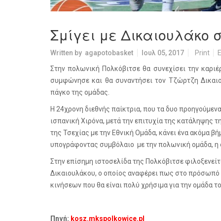
Σμίγει με Δικαιουλάκο 
Written by
agapotobasket
Ιουλ 05, 2017
Print
E
Στην πολωνική Πολκόβιτσε θα συνεχίσει την καριέ
συμφώνησε και θα συναντήσει τον Τζώρτζη Δικαιο
πάγκο της ομάδας.
Η 24χρονη διεθνής παίκτρια, που τα δυο προηγούμεν
ισπανική Χιρόνα, μετά την επιτυχία της κατάληψης τ
της Τσεχίας με την Εθνική Ομάδα, κάνει ένα ακόμα βή
υπογράφοντας συμβόλαιο με την πολωνική ομάδα, η 
Στην επίσημη ιστοσελίδα της Πολκόβιτσε φιλοξενείτ
Δικαιουλάκου, ο οποίος αναφέρει πως στο πρόσωπό 
κινήσεων που θα είναι πολύ χρήσιμα για την ομάδα το
Πηγή:
kosz.mkspolkowice.pl