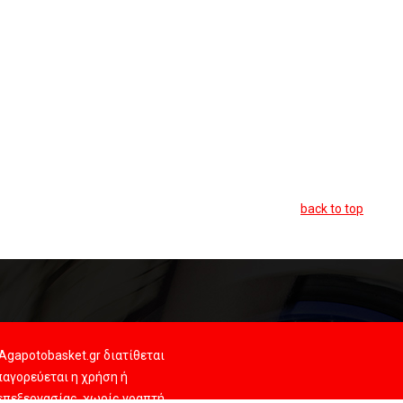
back to top
Agapotobasket.gr διατίθεται
αγορεύεται η χρήση ή
 επεξεργασίας, χωρίς γραπτή