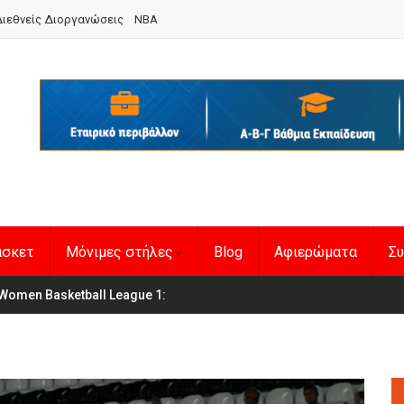
ιεθνείς Διοργανώσεις
NBA
άσκετ
Μόνιμες στήλες
Blog
Αφιερώματα
Συ
en Basketball League 1
η Εθνική Γυναικών
: