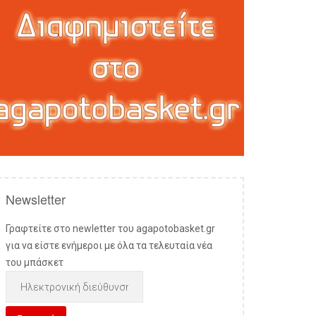
Newsletter
Γραφτείτε στο newletter του agapotobasket.gr
για να είστε ενήμεροι με όλα τα τελευταία νέα
του μπάσκετ