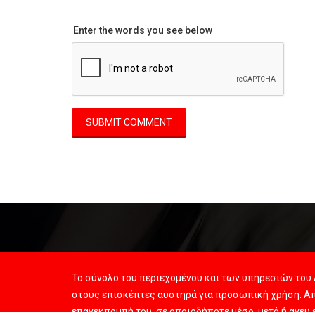
Enter the words you see below
Το σύνολο του περιεχομένου και των υπηρεσιών του 
στους επισκέπτες αυστηρά για προσωπική χρήση. Απ
επανεκπομπή του, σε οποιοδήποτε μέσο, μετά ή άνευ