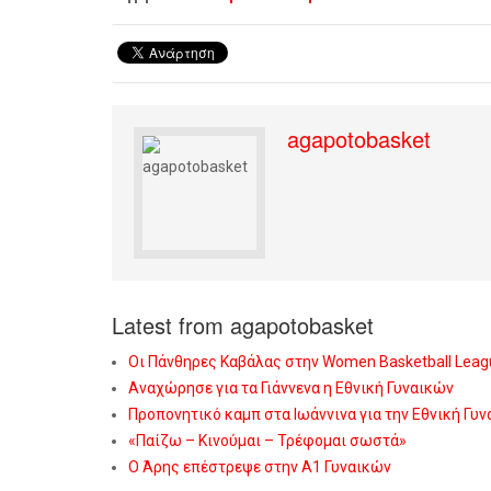
agapotobasket
Latest from agapotobasket
Οι Πάνθηρες Καβάλας στην Women Basketball Leag
Αναχώρησε για τα Γιάννενα η Εθνική Γυναικών
Προπονητικό καμπ στα Ιωάννινα για την Εθνική Γυ
«Παίζω – Κινούμαι – Τρέφομαι σωστά»
Ο Άρης επέστρεψε στην Α1 Γυναικών