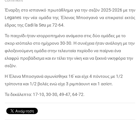
comment
Έναρξη στο ισπανικό πρωτάθλημα για την σεζόν 2025-2026 με την
Leganes την νέα ομάδα της Έλενας Μποσγανά να επικρατεί εκτός
έδρας της Cadi la Seu με 72-64.
Το παιχνίδι ήταν ισορροπημένο ανάμεσα στις δύο ομάδες με το
σκορ ισόπαλο στο ημίχρονο 30-30. Η συνέχεια ήταν ανάλογη με την
φιλοξενούμενη ομάδα στην τελευταία περίοδο να παίρνει ένα
ελαφρύ προβάδισμα και εν τέλει την νίκη και να ξεκινά νικηφόρα την
σεζόν.
Η Έλενα Μποσγανά αγωνίσθηκε 16' και είχε 4 πόντους με 1/2
τρίποντα και 1/2 βολές ενώ είχε 3 ριμπάουντ και 1 ασίστ.
Τα δεκάλεπτα: 17-10, 30-30, 49-47, 64-72.