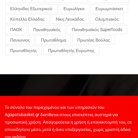
Ελληνίδες Εξωτερικού
Ευρωλίγκα
Ευρωμπάσκετ
Κύπελλο Ελλάδας
Νίκη Λευκάδας
Ολυμπιακός
ΠΑΟΚ
Παναθηναϊκός
Παναθηναϊκός Superfoods
Πανιώνιος
Πρωτάθλημα
Πρωτέας Βούλας
Πρωταθλητής
Πρωταθλητής Ευρώπης
Το σύνολο του περιεχομένου και των υπηρεσιών του
Agapotobasket.gr διατίθεται στους επισκέπτες αυστηρά για
προσωπική χρήση. Απαγορεύεται η χρήση ή επανεκπομπή του, σε
οποιοδήποτε μέσο, μετά ή άνευ επεξεργασίας, χωρίς γραπτή άδεια
του εκδότη.