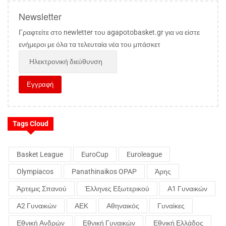
Newsletter
Γραφτείτε στο newletter του agapotobasket.gr για να είστε
ενήμεροι με όλα τα τελευταία νέα του μπάσκετ
Tags Cloud
Basket League
EuroCup
Euroleague
Olympiacos
Panathinaikos OPAP
Άρης
Άρτεμις Σπανού
Έλληνες Εξωτερικού
Α1 Γυναικών
Α2 Γυναικών
ΑΕΚ
Αθηναικός
Γυναίκες
Εθνική Ανδρών
Εθνική Γυναικών
Εθνική Ελλάδος