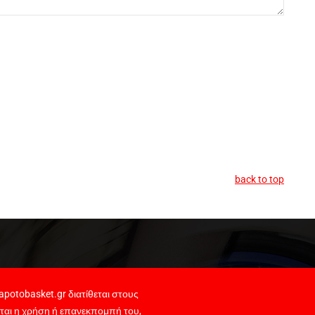
back to top
potobasket.gr διατίθεται στους
ται η χρήση ή επανεκπομπή του,