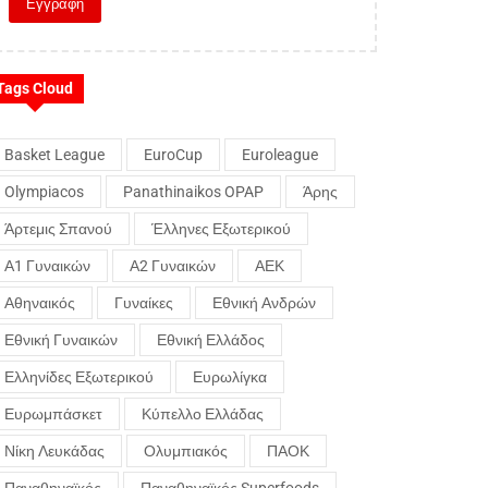
Tags Cloud
Basket League
EuroCup
Euroleague
Olympiacos
Panathinaikos OPAP
Άρης
Άρτεμις Σπανού
Έλληνες Εξωτερικού
Α1 Γυναικών
Α2 Γυναικών
ΑΕΚ
Αθηναικός
Γυναίκες
Εθνική Ανδρών
Εθνική Γυναικών
Εθνική Ελλάδος
Ελληνίδες Εξωτερικού
Ευρωλίγκα
Ευρωμπάσκετ
Κύπελλο Ελλάδας
Νίκη Λευκάδας
Ολυμπιακός
ΠΑΟΚ