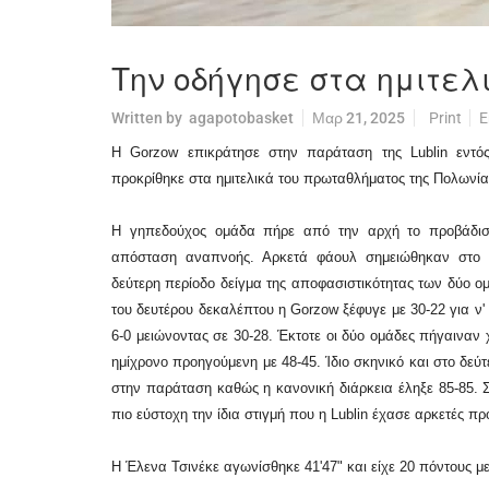
Την οδήγησε στα ημιτελι
Written by
agapotobasket
Μαρ 21, 2025
Print
E
Η Gorzow επικράτησε στην παράταση της Lublin εντός
προκρίθηκε στα ημιτελικά του πρωταθλήματος της Πολωνία
Η γηπεδούχος ομάδα πήρε από την αρχή το προβάδισμ
απόσταση αναπνοής. Αρκετά φάουλ σημειώθηκαν στο π
δεύτερη περίοδο δείγμα της αποφασιστικότητας των δύο ομ
του δευτέρου δεκαλέπτου η Gorzow ξέφυγε με 30-22 για ν' 
6-0 μειώνοντας σε 30-28. Έκτοτε οι δύο ομάδες πήγαιναν χ
ημίχρονο προηγούμενη με 48-45. Ίδιο σκηνικό και στο δεύ
στην παράταση καθώς η κανονική διάρκεια έληξε 85-85. 
πιο εύστοχη την ίδια στιγμή που η Lublin έχασε αρκετές π
Η Έλενα Τσινέκε αγωνίσθηκε 41'47" και είχε 20 πόντους με 