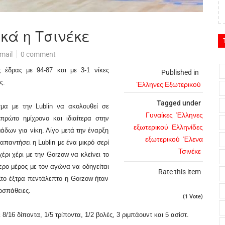
κά η Τσινέκε
mail
0 comment
 έδρας με 94-87 και με 3-1 νίκες
Published in
ς.
Έλληνες Εξωτερικού
Tagged under
α με την Lublin να ακολουθεί σε
Γυναίκες
Έλληνες
ρώτο ημίχρονο και ιδιαίτερα στην
εξωτερικού
Ελληνίδες
άδων για νίκη. Λίγο μετά την έναρξη
εξωτερικού
Έλενα
απαντήσει η Lublin με ένα μικρό σερί
Τσινέκε
έρι χέρι με την Gorzow να κλείνει το
τερο μέρος με τον αγώνα να οδηγείται
Rate this item
Στο έξτρα πεντάλεπτο η Gorzow ήταν
ροσπάθειες.
(1 Vote)
8/16 δίποντα, 1/5 τρίποντα, 1/2 βολές, 3 ριμπάουντ και 5 ασίστ.