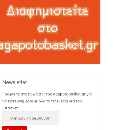
Newsletter
Γραφτείτε στο newletter του agapotobasket.gr για
να είστε ενήμεροι με όλα τα τελευταία νέα του
μπάσκετ