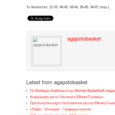
Τα δεκάλεπτα: 22-20, 48-45, 68-66, 85-85, 94-87 (παρ.).
agapotobasket
Latest from agapotobasket
Οι Πάνθηρες Καβάλας στην Women Basketball Leagu
Αναχώρησε για τα Γιάννενα η Εθνική Γυναικών
Προπονητικό καμπ στα Ιωάννινα για την Εθνική Γυνα
«Παίζω – Κινούμαι – Τρέφομαι σωστά»