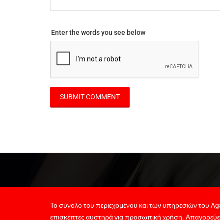
Enter the words you see below
Το σύνολο του περιεχομένου και των υπηρεσιών του Aga
επισκέπτες αυστηρά για προσωπική χρήση. Απαγορεύε