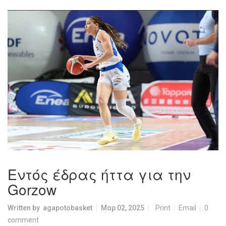
Εντός έδρας ήττα για την
Gorzow
Written by
agapotobasket
Μαρ 02, 2025
Print
Email
0
comment