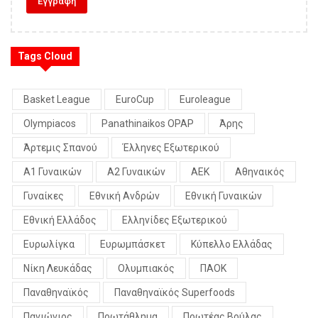
Tags Cloud
Basket League
EuroCup
Euroleague
Olympiacos
Panathinaikos OPAP
Άρης
Άρτεμις Σπανού
Έλληνες Εξωτερικού
Α1 Γυναικών
Α2 Γυναικών
ΑΕΚ
Αθηναικός
Γυναίκες
Εθνική Ανδρών
Εθνική Γυναικών
Εθνική Ελλάδος
Ελληνίδες Εξωτερικού
Ευρωλίγκα
Ευρωμπάσκετ
Κύπελλο Ελλάδας
Νίκη Λευκάδας
Ολυμπιακός
ΠΑΟΚ
Παναθηναϊκός
Παναθηναϊκός Superfoods
Πανιώνιος
Πρωτάθλημα
Πρωτέας Βούλας