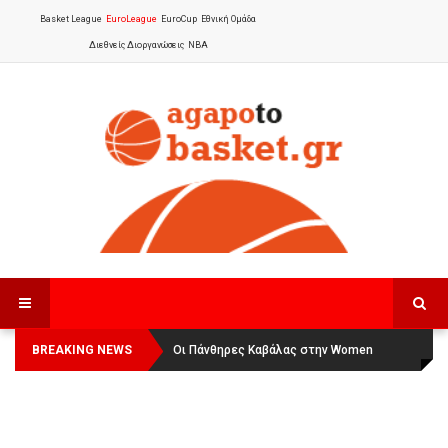
Basket League
EuroLeague
EuroCup
Εθνική Ομάδα
Διεθνείς Διοργανώσεις
NBA
BREAKING NEWS
Οι Πάνθηρες Καβάλας στην Women
Αναχώρησε για τα Γιάννενα η Εθνική
Basketball League 1
Γυναικών
: