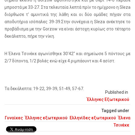
σημείο εκείνο η Gorzow αφυπνίστηκε και με σερί 14-0 πέρασε
μπροστά με 33-27. Στα τελευταία λεπτά πρίν το ημίχρονο η Sleza
διόρθωσε τ' αμυντικά της λάθη και οι δύο ομάδες πήγαν στα
αποδυτήρια ισόπαλες 39-39.Στην συνέχεια η Sleza ανέκτησε το
προβάδισμα με την Gorzow να είναι άστοχη κυρίως στο τέταρτο
δεκάλεπτο, πήρε την νίκη.
Η Έλενα Τσινέκε αγωνίσθηκε 30'42" και σημείωσε 5 πόντους με
2/7 δίποντα, 1/2 βολές ενώ είχε 4 ριμπάουντ και 4 ασίστ.
Τα δεκάλεπτα: 19-22, 39-39, 51-49, 57-67.
Published in
Έλληνες Εξωτερικού
Tagged under
Γυναίκες
Έλληνες εξωτερικού
Ελληνίδες εξωτερικού
Έλενα
Τσινέκε