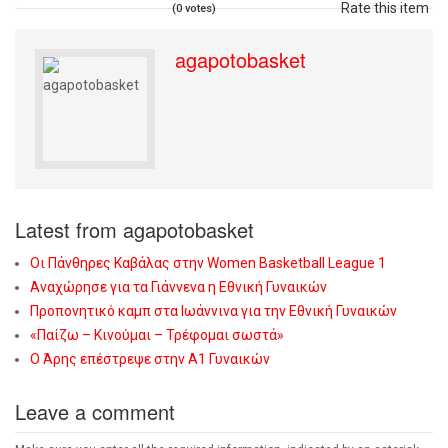
Rate this item
(0 votes)
agapotobasket
Latest from agapotobasket
Οι Πάνθηρες Καβάλας στην Women Basketball League 1
Αναχώρησε για τα Γιάννενα η Εθνική Γυναικών
Προπονητικό καμπ στα Ιωάννινα για την Εθνική Γυναικών
«Παίζω – Κινούμαι – Τρέφομαι σωστά»
Ο Άρης επέστρεψε στην Α1 Γυναικών
Leave a comment