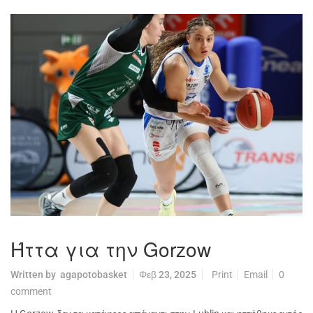
Ήττα για την Gorzow
Written by
agapotobasket
Φεβ 23, 2025
Print
Email
0
comment