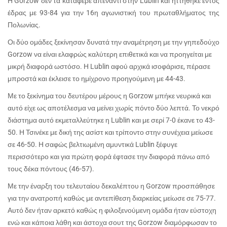
Η Gorzow δεν τα κατάφερε απέναντι στην Lublin και ηττήθηκε εντός
έδρας με 93-84 για την 16η αγωνιστική του πρωταθλήματος της
Πολωνίας.
Οι δύο ομάδες ξεκίνησαν δυνατά την αναμέτρηση με την γηπεδούχο
Gorzow να είναι ελαφρώς καλύτερη επιθετικά και να προηγείται με
μικρή διαφορά ωστόσο. Η Lublin αφού αρχικά ισοφάρισε, πέρασε
μπροστά και έκλεισε το ημίχρονο προηγούμενη με 44-43.
Με το ξεκίνημα του δευτέρου μέρους η Gorzow μπήκε νευρικά και
αυτό είχε ως αποτέλεσμα να μείνει χωρίς πόντο δύο λεπτά. Το νεκρό
διάστημα αυτό εκμεταλλεύτηκε η Lublin και με σερί 7-0 έκανε το 43-
50. Η Τσινέκε με δική της ασίστ και τρίποντο στην συνέχεια μείωσε
σε 46-50. Η σαφώς βελτιωμένη αμυντικά Lublin ξέφυγε
περισσότερο και για πρώτη φορά έφτασε την διαφορά πάνω από
τους δέκα πόντους (46-57).
Με την έναρξη του τελευταίου δεκαλέπτου η Gorzow προσπάθησε
για την ανατροπή καθώς με αντεπίθεση διαρκείας μείωσε σε 75-77.
Αυτό δεν ήταν αρκετό καθώς η φιλοξενούμενη ομάδα ήταν εύστοχη
ενώ και κάποια λάθη και άστοχα σουτ της Gorzow διαμόρφωσαν το