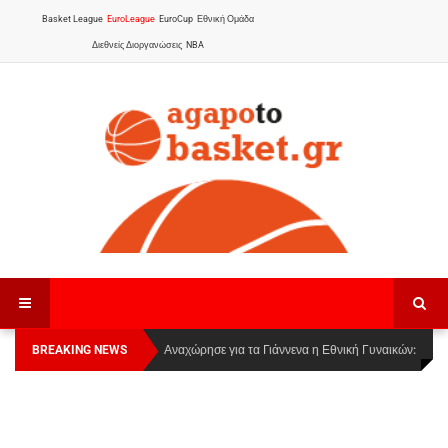
Basket League
EuroLeague
EuroCup
Εθνική Ομάδα
Διεθνείς Διοργανώσεις
NBA
BREAKING NEWS
Οι Πάνθηρες Καβάλας στην Women Basketball
Αναχώρησε για τα Γιάννενα η Εθνική Γυναικών
:
League 1