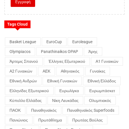
Tags Cloud
Basket League
EuroCup
Euroleague
Olympiacos
Panathinaikos OPAP
Άρης
Άρτεμις Σπανού
Έλληνες Εξωτερικού
Α1 Γυναικών
Α2 Γυναικών
ΑΕΚ
Αθηναικός
Γυναίκες
Εθνική Ανδρών
Εθνική Γυναικών
Εθνική Ελλάδος
Ελληνίδες Εξωτερικού
Ευρωλίγκα
Ευρωμπάσκετ
Κύπελλο Ελλάδας
Νίκη Λευκάδας
Ολυμπιακός
ΠΑΟΚ
Παναθηναϊκός
Παναθηναϊκός Superfoods
Πανιώνιος
Πρωτάθλημα
Πρωτέας Βούλας