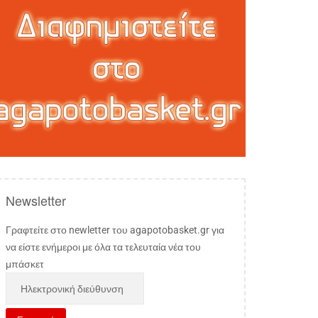
Newsletter
Γραφτείτε στο newletter του agapotobasket.gr για
να είστε ενήμεροι με όλα τα τελευταία νέα του
μπάσκετ