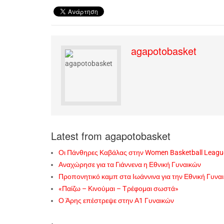
agapotobasket
Latest from agapotobasket
Οι Πάνθηρες Καβάλας στην Women Basketball Leagu
Αναχώρησε για τα Γιάννενα η Εθνική Γυναικών
Προπονητικό καμπ στα Ιωάννινα για την Εθνική Γυνα
«Παίζω – Κινούμαι – Τρέφομαι σωστά»
Ο Άρης επέστρεψε στην Α1 Γυναικών