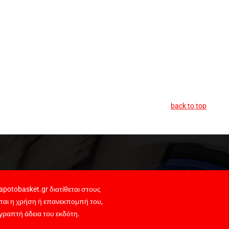
back to top
potobasket.gr διατίθεται στους
ται η χρήση ή επανεκπομπή του,
γραπτή άδεια του εκδότη.