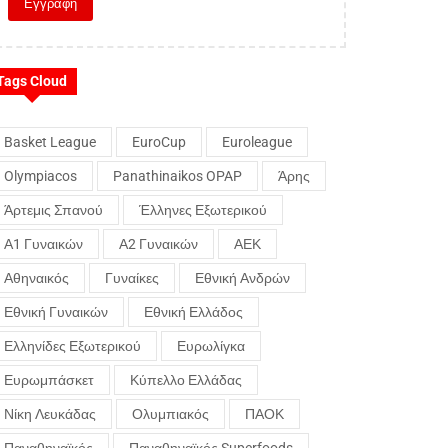
Tags Cloud
Basket League
EuroCup
Euroleague
Olympiacos
Panathinaikos OPAP
Άρης
Άρτεμις Σπανού
Έλληνες Εξωτερικού
Α1 Γυναικών
Α2 Γυναικών
ΑΕΚ
Αθηναικός
Γυναίκες
Εθνική Ανδρών
Εθνική Γυναικών
Εθνική Ελλάδος
Ελληνίδες Εξωτερικού
Ευρωλίγκα
Ευρωμπάσκετ
Κύπελλο Ελλάδας
Νίκη Λευκάδας
Ολυμπιακός
ΠΑΟΚ