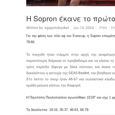
Η Sopron έκανε το πρώτ
Written by
agapotobasket
Δεκ 13, 2024
Print
Em
Για την φάση των πλέι οφ του Eurocup, η Sopron επικράτ
79-66.
Το παιχνίδι ήταν ντέρμπι στην αρχή της αναμέτρη
περισσότερη διάρκεια το προβάδισμα και να κλείνει το
τρίτη περίοδο ξέφυγε με δέκα πόντους και έκανε 
δεκαλέπτου η αστοχία της GEAS Basket, την βοήθησε να
31ο λεπτό το σκορ ήταν 46-67 και ουσιαστικά κλείδ
ομάδα μείωσε κάπως την διαφορά.
Η Πηνελόπη Παυλοπούλου αγωνίσθηκε 15'24" και είχε 1 ρι
Τα δεκάλεπτα: 19-16, 35-37, 46-63, 66-79.