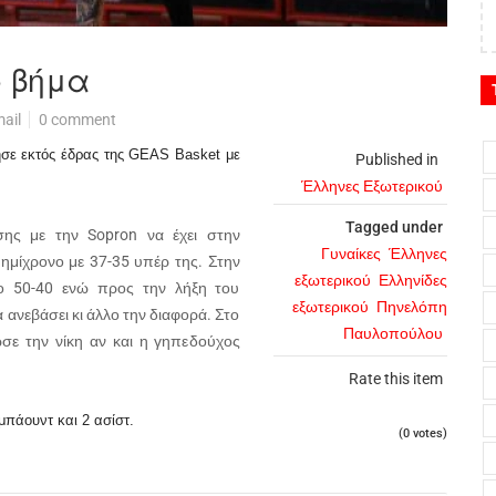
ο βήμα
ail
0 comment
ησε εκτός έδρας της GEAS Basket με
Published in
Έλληνες Εξωτερικού
Tagged under
σης με την Sopron να έχει στην
Γυναίκες
Έλληνες
 ημίχρονο με 37-35 υπέρ της. Στην
εξωτερικού
Ελληνίδες
το 50-40 ενώ προς την λήξη του
εξωτερικού
Πηνελόπη
 ανεβάσει κι άλλο την διαφορά. Στο
Παυλοπούλου
ωσε την νίκη αν και η γηπεδούχος
Rate this item
μπάουντ και 2 ασίστ.
(0 votes)