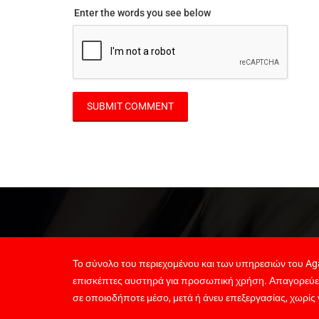
Enter the words you see below
Το σύνολο του περιεχομένου και των υπηρεσιών του Aga
επισκέπτες αυστηρά για προσωπική χρήση. Απαγορεύε
σε οποιοδήποτε μέσο, μετά ή άνευ επεξεργασίας, χωρίς 