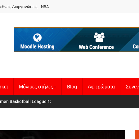
ιεθνείς Διοργανώσεις
NBA
σκετ
Μόνιμες στήλες
Blog
Αφιερώματα
Συνεν
men Basketball League 1
θνική Γυναικών
: