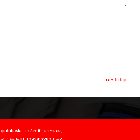
back to top
potobasket.gr διατίθεται στους
ται η χρήση ή επανεκπομπή του,