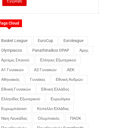
Tags Cloud
Basket League
EuroCup
Euroleague
Olympiacos
Panathinaikos OPAP
Άρης
Άρτεμις Σπανού
Έλληνες Εξωτερικού
Α1 Γυναικών
Α2 Γυναικών
ΑΕΚ
Αθηναικός
Γυναίκες
Εθνική Ανδρών
Εθνική Γυναικών
Εθνική Ελλάδος
Ελληνίδες Εξωτερικού
Ευρωλίγκα
Ευρωμπάσκετ
Κύπελλο Ελλάδας
Νίκη Λευκάδας
Ολυμπιακός
ΠΑΟΚ