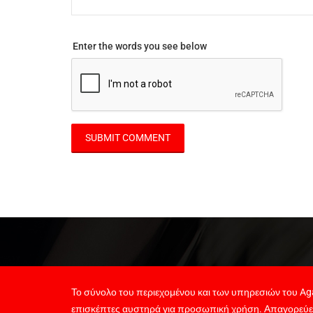
Enter the words you see below
Το σύνολο του περιεχομένου και των υπηρεσιών του Aga
επισκέπτες αυστηρά για προσωπική χρήση. Απαγορεύε