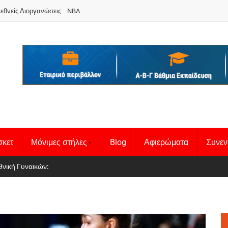
ιεθνείς Διοργανώσεις
NBA
σκετ
Μόνιμες στήλες
Blog
Αφιερώματα
Συνεν
 Basketball League 1
θνική Γυναικών
: