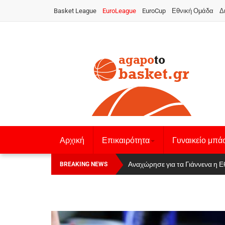
Basket League
EuroLeague
EuroCup
Εθνική Ομάδα
Δ
Αρχική
Επικαιρότητα
Γυναικείο μπά
Οι Πάνθηρες Καβάλας στην Women
Αναχώρησε για τα Γιάννενα η Ε
BREAKING NEWS