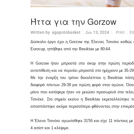
Ήττα για την Gorzow
Written by
agapotobasket
Δεκ 13, 2024
Print
Em
Δύσκολο έργο έχει η Gorzow της Έλενας Τσινέκε καθώς
Eurocup, ηττήθηκε από την Besiktas με 80-64.
Η Gorzow ήταν μπροστά στο σκορ στην πρώτη περίοδο
αντεπίθεση και να περνάει μπροστά στο ημίχρονο με 35-29
Με την έναρξη του τρίτου δεκαλέπτου η Besiktas πάτη
διαφορά πόντων 29-39 για πρώτη φορά στον αγώνα. Όσο
μόνο που κατάφερε ήταν να μειώσει προσωρινά στα τελευτ
Τσινέκε. Στο σημείο εκείνο η Besiktas εκμεταλλεύτηκε
αποσπάστηκε ακόμα περισσότερο φθάνοντας στην επικρά
Η Έλενα Τσινέκε αγωνίσθηκε 31'55 και είχε 11 πόντους με 
4 ασίστ και 1 κλέψιμο.