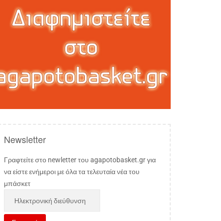
Newsletter
Γραφτείτε στο newletter του agapotobasket.gr για
να είστε ενήμεροι με όλα τα τελευταία νέα του
μπάσκετ