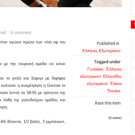
ail
0 comment
 στον αγώνα πρώτο των πλέι οφ του
Published in
Έλληνες Εξωτερικού
Tagged under
 με την τουρκική ομάδα να κάνει
Γυναίκες
Έλληνες
.
εξωτερικού
Ελληνίδες
σε το γκάζι και ξέφυγε με διψήφια
εξωτερικού
Έλενα
 κυλούσε η αναμέτρηση η Gorzow το
Τσινέκε
αία λεπτά σε 58-55 με τρίποντο της
 τα λάθη της γηπεδούχου ομάδας και
Rate this item
τηση.
(0 votes)
4/6 δίποντα, 1/2 βολές, 3 ριμπάουντ,