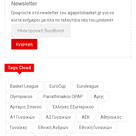
Newsletter
Γραφτείτε στο newletter του agapotobasket.gr για να
είστε ενήμεροι με όλα τα τελευταία νέα του μπάσκετ
Tags Cloud
Basket League
EuroCup
Euroleague
Olympiacos
Panathinaikos OPAP
Άρης
Άρτεμις Σπανού
Έλληνες Εξωτερικού
Α1 Γυναικών
Α2 Γυναικών
ΑΕΚ
Αθηναικός
Γυναίκες
Εθνική Ανδρών
Εθνική Γυναικών