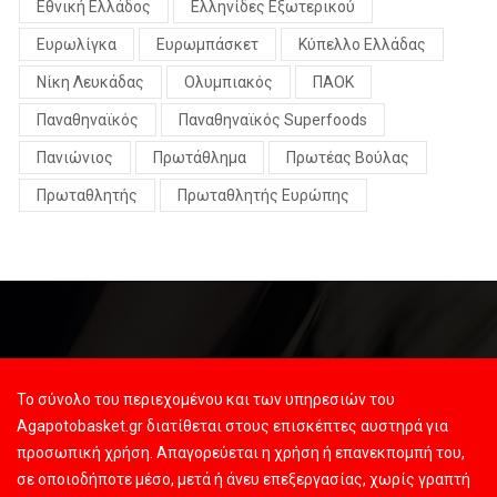
Εθνική Ελλάδος
Ελληνίδες Εξωτερικού
Ευρωλίγκα
Ευρωμπάσκετ
Κύπελλο Ελλάδας
Νίκη Λευκάδας
Ολυμπιακός
ΠΑΟΚ
Παναθηναϊκός
Παναθηναϊκός Superfoods
Πανιώνιος
Πρωτάθλημα
Πρωτέας Βούλας
Πρωταθλητής
Πρωταθλητής Ευρώπης
Το σύνολο του περιεχομένου και των υπηρεσιών του
Agapotobasket.gr διατίθεται στους επισκέπτες αυστηρά για
προσωπική χρήση. Απαγορεύεται η χρήση ή επανεκπομπή του,
σε οποιοδήποτε μέσο, μετά ή άνευ επεξεργασίας, χωρίς γραπτή