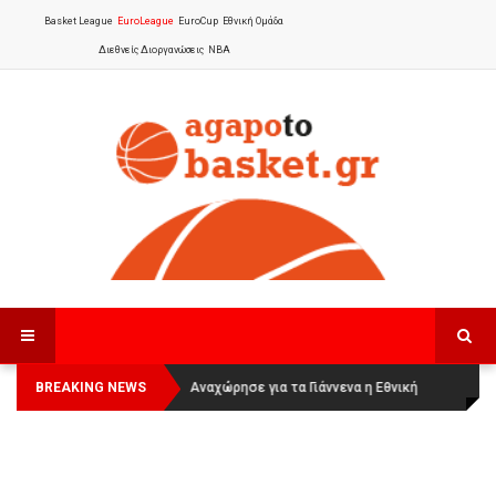
Basket League
EuroLeague
EuroCup
Εθνική Ομάδα
Διεθνείς Διοργανώσεις
NBA
BREAKING NEWS
Οι Πάνθηρες Καβάλας στην Women
Αναχώρησε για τα Γιάννενα η Εθνική
Basketball League 1
Γυναικών
: