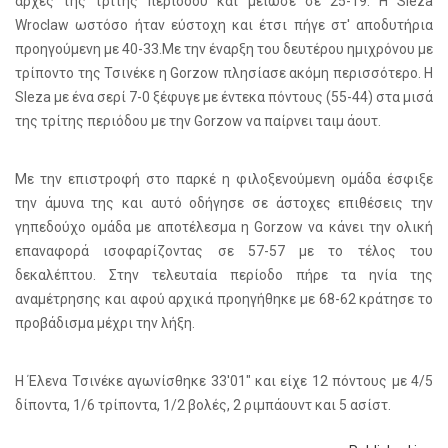
αρχές της τρίτης περιόδου και μείωσε σε 25-19. Η Sleza
Wroclaw ωστόσο ήταν εύστοχη και έτσι πήγε στ' αποδυτήρια
προηγούμενη με 40-33.Με την έναρξη του δευτέρου ημιχρόνου με
τρίποντο της Τσινέκε η Gorzow πλησίασε ακόμη περισσότερο. Η
Sleza με ένα σερί 7-0 ξέφυγε με έντεκα πόντους (55-44) στα μισά
της τρίτης περιόδου με την Gorzow να παίρνει ταιμ άουτ.
Με την επιστροφή στο παρκέ η φιλοξενούμενη ομάδα έσφιξε
την άμυνα της και αυτό οδήγησε σε άστοχες επιθέσεις την
γηπεδούχο ομάδα με αποτέλεσμα η Gorzow να κάνει την ολική
επαναφορά ισοφαρίζοντας σε 57-57 με το τέλος του
δεκαλέπτου. Στην τελευταία περίοδο πήρε τα ηνία της
αναμέτρησης και αφού αρχικά προηγήθηκε με 68-62 κράτησε το
προβάδισμα μέχρι την λήξη.
Η Έλενα Τσινέκε αγωνίσθηκε 33'01" και είχε 12 πόντους με 4/5
δίποντα, 1/6 τρίποντα, 1/2 βολές, 2 ριμπάουντ και 5 ασίστ.