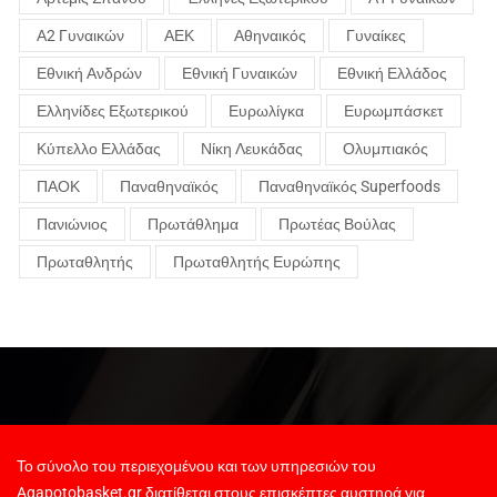
Α2 Γυναικών
ΑΕΚ
Αθηναικός
Γυναίκες
Εθνική Ανδρών
Εθνική Γυναικών
Εθνική Ελλάδος
Ελληνίδες Εξωτερικού
Ευρωλίγκα
Ευρωμπάσκετ
Κύπελλο Ελλάδας
Νίκη Λευκάδας
Ολυμπιακός
ΠΑΟΚ
Παναθηναϊκός
Παναθηναϊκός Superfoods
Πανιώνιος
Πρωτάθλημα
Πρωτέας Βούλας
Πρωταθλητής
Πρωταθλητής Ευρώπης
Το σύνολο του περιεχομένου και των υπηρεσιών του
Agapotobasket.gr διατίθεται στους επισκέπτες αυστηρά για