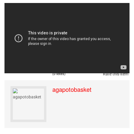
Published in
Ενδιαφέροντα
Rate this item
(0 votes)
agapotobasket