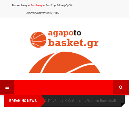
Basket League
EuroLeague
EuroCup
Εθνική Ομάδα
Διεθνείς Διοργανώσεις
NBA
BREAKING NEWS
Οι Πάνθηρες Καβάλας στην Women Basketball
Αναχώρησε για τα Γιάννενα η Εθνική Γυναικών
:
League 1