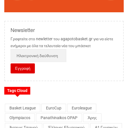
Newsletter
Γραφτείτε στο newletter του agapotobasket.gr για να είστε
ενήμεροι με όλα τα τελευταία νέα του μπάσκετ
Tags Cloud
Basket League
EuroCup
Euroleague
Olympiacos
Panathinaikos OPAP
Άρης
Άρτεμις Σπανού
Έλληνες Εξωτερικού
Α1 Γυναικών