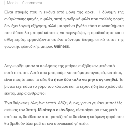
Media
0 comment
Είναι στιγμές που η εικόνα από μόνη της αρκεί. Η δύναμη της
ανθρώπινης ψυχής, η φιλία, αυτή η ανδρική φιλία που πολλές φορές
δεν έχει λογική εξήγηση, αλλά μπορεί να βγάλει τόσα συναισθήματα
που δύσκολα μπορεί κάποιος να περιγράψει, η ομαδικότητα και ο
αθλητισμός, εμφανίζονται σε ένα σύντομο διαφημιστικό σποτ της
γνωστής ιρλανδικής μπίρας
Guiness
.
Δε γνωρίζουμε αν οι πωλήσεις της μπίρας αυξήθηκαν μετά από
αυτό το σποτ. Αυτό που μπορούμε να πούμε με σιγουριά, ωστόσο,
είναι πως όποιος το είδε,
θα ήταν δύσκολο να μην συγκινηθεί.
Το
βίντεο έχει κάνει το γύρο του κόσμου και το έχουν ήδη δει σχεδόν έξι
εκατομμύρια άνθρωποι.
Έχει διάρκεια μόλις ένα λεπτό. Αξίζει, όμως, για να γεμίσει με πολλές
σκέψεις τον θεατή.
Ιδιαίτερα οι άνδρες
, είναι σίγουρο πως μετά
από αυτό, θα έθεσαν στο τραπέζι πότε θα είναι η επόμενη φορά που
θα βρεθούν όλοι μαζί σε ένα συνοικιακό γήπεδο.