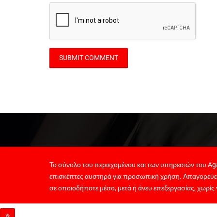
Το σύνολο του περιεχομένου και των υπηρεσιών του Aga
επισκέπτες αυστηρά για προσωπική χρήση. Απαγορεύε
σε οποιοδήποτε μέσο, μετά ή άνευ επεξεργασίας, χωρίς 