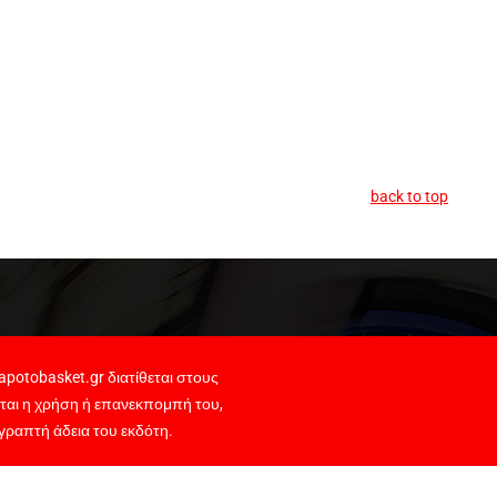
back to top
potobasket.gr διατίθεται στους
ται η χρήση ή επανεκπομπή του,
γραπτή άδεια του εκδότη.