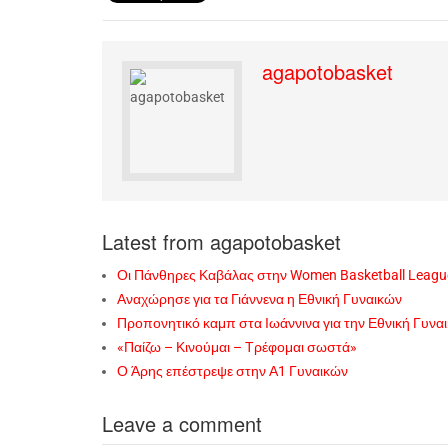
agapotobasket
Latest from agapotobasket
Οι Πάνθηρες Καβάλας στην Women Basketball Leagu
Αναχώρησε για τα Γιάννενα η Εθνική Γυναικών
Προπονητικό καμπ στα Ιωάννινα για την Εθνική Γυνα
«Παίζω – Κινούμαι – Τρέφομαι σωστά»
Ο Άρης επέστρεψε στην Α1 Γυναικών
Leave a comment