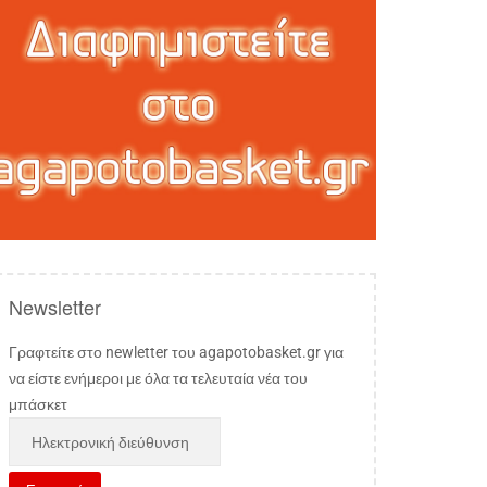
Newsletter
Γραφτείτε στο newletter του agapotobasket.gr για
να είστε ενήμεροι με όλα τα τελευταία νέα του
μπάσκετ