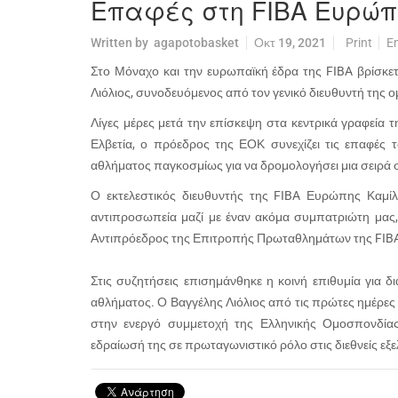
Επαφές στη FIBΑ Ευρώπη
Written by
agapotobasket
Οκτ 19, 2021
Print
E
Στο Μόναχο και την ευρωπαϊκή έδρα της FIBA βρίσκε
Λιόλιος, συνοδευόμενος από τον γενικό διευθυντή της 
Λίγες μέρες μετά την επίσκεψη στα κεντρικά γραφεία
Ελβετία, ο πρόεδρος της ΕΟΚ συνεχίζει τις επαφές 
αθλήματος παγκοσμίως για να δρομολογήσει μια σειρά
Ο εκτελεστικός διευθυντής της FIBA Ευρώπης Καμί
αντιπροσωπεία μαζί με έναν ακόμα συμπατριώτη μας, 
Αντιπρόεδρος της Επιτροπής Πρωταθλημάτων της FIBA 
Στις συζητήσεις επισημάνθηκε η κοινή επιθυμία για 
αθλήματος. Ο Βαγγέλης Λιόλιος από τις πρώτες ημέρες τ
στην ενεργό συμμετοχή της Ελληνικής Ομοσπονδίας
εδραίωσή της σε πρωταγωνιστικό ρόλο στις διεθνείς εξελ