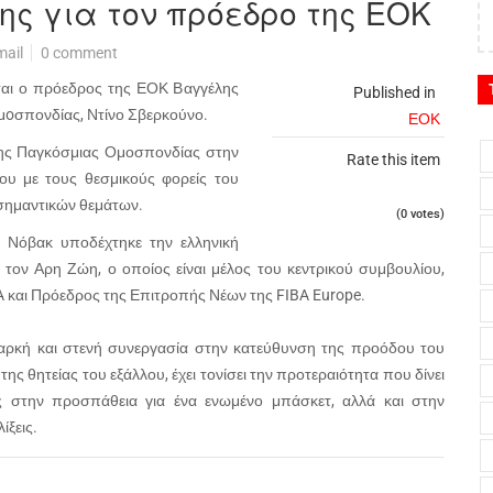
ς για τον πρόεδρο της ΕΟΚ
mail
0 comment
ται ο πρόεδρος της ΕΟΚ Βαγγέλης
Published in
ομoσπονδίας, Ντίνο Σβερκούνο.
ΕΟΚ
 της Παγκόσμιας Ομοσπονδίας στην
Rate this item
του με τους θεσμικούς φορείς του
 σημαντικών θεμάτων.
(0 votes)
λ Νόβακ υποδέχτηκε την ελληνική
τον Αρη Ζώη, ο οποίος είναι μέλος του κεντρικού συμβουλίου,
και Πρόεδρος της Επιτροπής Νέων της FIBA Europe.
διαρκή και στενή συνεργασία στην κατεύθυνση της προόδου του
ης θητείας του εξάλλου, έχει τονίσει την προτεραιότητα που δίνει
 στην προσπάθεια για ένα ενωμένο μπάσκετ, αλλά και στην
ίξεις.