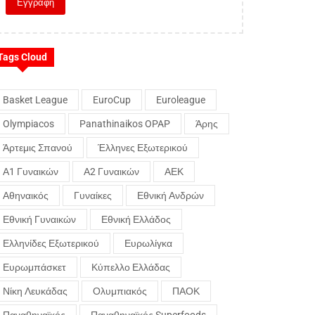
Tags Cloud
Basket League
EuroCup
Euroleague
Olympiacos
Panathinaikos OPAP
Άρης
Άρτεμις Σπανού
Έλληνες Εξωτερικού
Α1 Γυναικών
Α2 Γυναικών
ΑΕΚ
Αθηναικός
Γυναίκες
Εθνική Ανδρών
Εθνική Γυναικών
Εθνική Ελλάδος
Ελληνίδες Εξωτερικού
Ευρωλίγκα
Ευρωμπάσκετ
Κύπελλο Ελλάδας
Νίκη Λευκάδας
Ολυμπιακός
ΠΑΟΚ