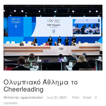
Ολυμπιακό Άθλημα το
Cheerleading
Written by
agapotobasket
Ιουλ 21, 2021
Print
Email
0
comment