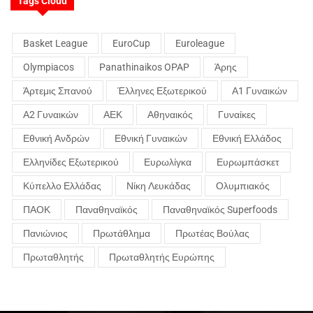
Tags Cloud
Basket League
EuroCup
Euroleague
Olympiacos
Panathinaikos OPAP
Άρης
Άρτεμις Σπανού
Έλληνες Εξωτερικού
Α1 Γυναικών
Α2 Γυναικών
ΑΕΚ
Αθηναικός
Γυναίκες
Εθνική Ανδρών
Εθνική Γυναικών
Εθνική Ελλάδος
Ελληνίδες Εξωτερικού
Ευρωλίγκα
Ευρωμπάσκετ
Κύπελλο Ελλάδας
Νίκη Λευκάδας
Ολυμπιακός
ΠΑΟΚ
Παναθηναϊκός
Παναθηναϊκός Superfoods
Πανιώνιος
Πρωτάθλημα
Πρωτέας Βούλας
Πρωταθλητής
Πρωταθλητής Ευρώπης