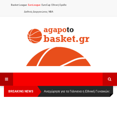
Basket League
EuroLeague
EuroCup
Εθνική Ομάδα
Διεθνείς Διοργανώσεις
NBA
BREAKING NEWS
Οι Πάνθηρες Καβάλας στην Women Basketball
Αναχώρησε για τα Γιάννενα η Εθνική Γυναικών
:
League 1