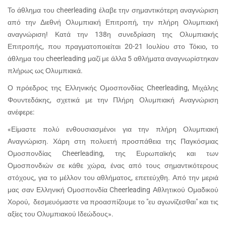
Το άθλημα του cheerleading έλαβε την σημαντικότερη αναγνώριση
από την Διεθνή Ολυμπιακή Επιτροπή, την πλήρη Ολυμπιακή
αναγνώριση! Κατά την 138η συνεδρίαση της Ολυμπιακής
Επιτροπής, που πραγματοποιείται 20-21 Ιουλίου στο Τόκιο, το
άθλημα του cheerleading μαζί με άλλα 5 αθλήματα αναγνωρίστηκαν
πλήρως ως Ολυμπιακά.
Ο πρόεδρος της Ελληνικής Ομοσπονδίας Cheerleading, Μιχάλης
Φουντεδάκης, σχετικά με την Πλήρη Ολυμπιακή Αναγνώριση
ανέφερε:
«Είμαστε πολύ ενθουσιασμένοι για την πλήρη Ολυμπιακή
Αναγνώριση. Χάρη στη πολυετή προσπάθεια της Παγκόσμιας
Ομοσπονδίας Cheerleading, της Ευρωπαϊκής και των
Ομοσπονδιών σε κάθε χώρα, ένας από τους σημαντικότερους
στόχους, για το μέλλον του αθλήματος, επετεύχθη. Από την μεριά
μας σαν Ελληνική Ομοσπονδία Cheerleading Αθλητικού Ομαδικού
Χορού, δεσμευόμαστε να προασπίζουμε το "ευ αγωνίζεσθαι" και τις
αξίες του Ολυμπιακού Ιδεώδους».