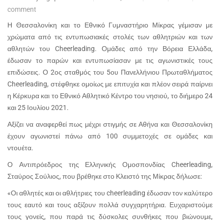
comment
Η Θεσσαλονίκη και το Εθνικό Γυμναστήριο Μίκρας γέμισαν με
χρώματα από τις εντυπωσιακές στολές των αθλητριών και των
αθλητών του Cheerleading. Ομάδες από την Βόρεια Ελλάδα,
έδωσαν το παρών και εντυπωσίασαν με τις αγωνιστικές τους
επιδώσεις. Ο 2ος σταθμός του 5ου Πανελλήνιου Πρωταθλήματος
Cheerleading, στέφθηκε ομοίως με επιτυχία και πλέον σειρά παίρνει
η Κέρκυρα και το Εθνικό Αθλητικό Κέντρο του νησιού, το διήμερο 24
και 25 Ιουλίου 2021.
Αξίζει να αναφερθεί πως μέχρι στιγμής σε Αθήνα και Θεσσαλονίκη
έχουν αγωνιστεί πάνω από 100 συμμετοχές σε ομάδες και
ντουέτα.
Ο Αντιπρόεδρος της Ελληνικής Ομοσπονδίας
Cheerleading
,
Σταύρος Σούλιος, που βρέθηκε στο Κλειστό της Μίκρας δήλωσε:
«Οι αθλητές και οι αθλήτριες του
cheerleading
έδωσαν τον καλύτερο
τους εαυτό και τους αξίζουν πολλά συγχαρητήρια. Ευχαριστούμε
τους γονείς, που παρά τις δύσκολες συνθήκες που βιώνουμε,