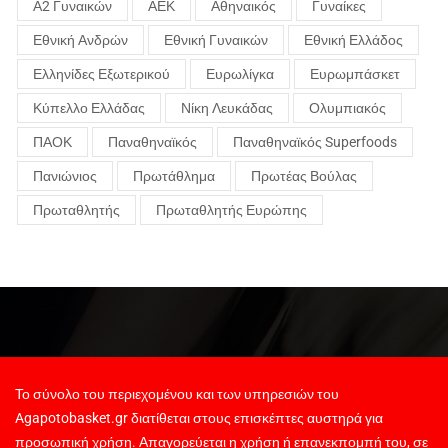
Α2 Γυναικών
ΑΕΚ
Αθηναικός
Γυναίκες
Εθνική Ανδρών
Εθνική Γυναικών
Εθνική Ελλάδος
Ελληνίδες Εξωτερικού
Ευρωλίγκα
Ευρωμπάσκετ
Κύπελλο Ελλάδας
Νίκη Λευκάδας
Ολυμπιακός
ΠΑΟΚ
Παναθηναϊκός
Παναθηναϊκός Superfoods
Πανιώνιος
Πρωτάθλημα
Πρωτέας Βούλας
Πρωταθλητής
Πρωταθλητής Ευρώπης
Το σύνολο του περιεχομένου και των υπηρεσιών του
Agapotobasket.gr διατίθεται στους επισκέπτες αυστηρά για
προσωπική χρήση. Απαγορεύεται η χρήση ή επανεκπομπή του, σε