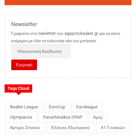
Newsletter
Γραφτείτε στο newletter του agapotobasket.gr για να είστε
ενήμεροι με όλα τα τελευταία νέα του μπάσκετ
Tags Cloud
Basket League
EuroCup
Euroleague
Olympiacos
Panathinaikos OPAP
Άρης
Άρτεμις Σπανού
Έλληνες Εξωτερικού
Α1 Γυναικών