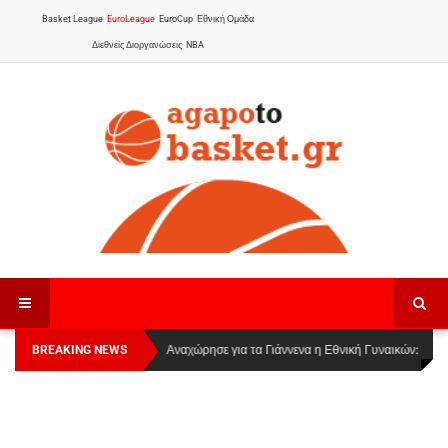
Basket League
EuroLeague
EuroCup
Εθνική Ομάδα
Διεθνείς Διοργανώσεις
NBA
BREAKING NEWS
Οι Πάνθηρες Καβάλας στην Women Basketball
Αναχώρησε για τα Γιάννενα η Εθνική Γυναικών
:
League 1