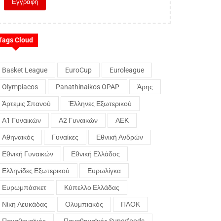
Tags Cloud
Basket League
EuroCup
Euroleague
Olympiacos
Panathinaikos OPAP
Άρης
Άρτεμις Σπανού
Έλληνες Εξωτερικού
Α1 Γυναικών
Α2 Γυναικών
ΑΕΚ
Αθηναικός
Γυναίκες
Εθνική Ανδρών
Εθνική Γυναικών
Εθνική Ελλάδος
Ελληνίδες Εξωτερικού
Ευρωλίγκα
Ευρωμπάσκετ
Κύπελλο Ελλάδας
Νίκη Λευκάδας
Ολυμπιακός
ΠΑΟΚ