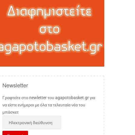
Newsletter
Γραφτείτε στο newletter του agapotobasket.gr για
να είστε ενήμεροι με όλα τα τελευταία νέα του
μπάσκετ