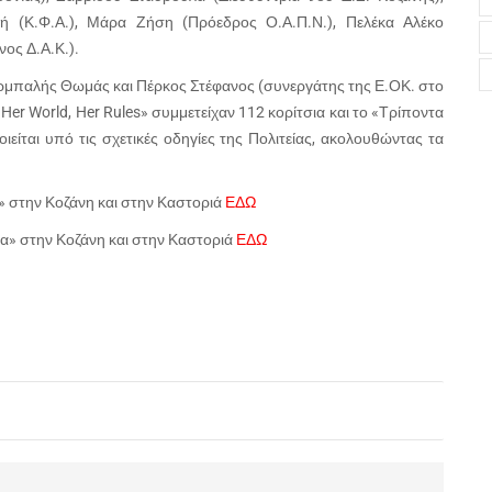
ική (Κ.Φ.Α.), Μάρα Ζήση (Πρόεδρος Ο.Α.Π.Ν.), Πελέκα Αλέκο
ος Δ.Α.Κ.).
αρμπαλής Θωμάς και Πέρκος Στέφανος (συνεργάτης της Ε.ΟΚ. στο
r World, Her Rules» συμμετείχαν 112 κορίτσια και το «Τρίποντα
ίται υπό τις σχετικές οδηγίες της Πολιτείας, ακολουθώντας τα
» στην Κοζάνη και στην Καστοριά
ΕΔΩ
α» στην Κοζάνη και στην Καστοριά
ΕΔΩ