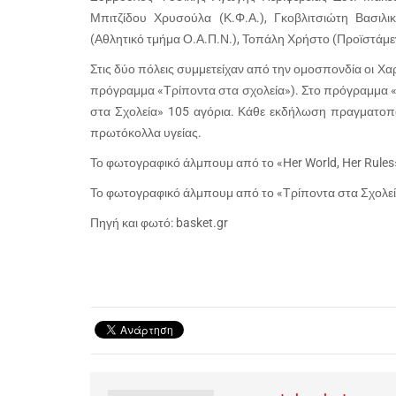
Μπιτζίδου Χρυσούλα (Κ.Φ.Α.), Γκοβλιτσιώτη Βασιλ
(Αθλητικό τμήμα Ο.Α.Π.Ν.), Τοπάλη Χρήστο (Προϊστάμεν
Στις δύο πόλεις συμμετείχαν από την ομοσπονδία οι Χ
πρόγραμμα «Τρίποντα στα σχολεία»). Στο πρόγραμμα «He
στα Σχολεία» 105 αγόρια. Κάθε εκδήλωση πραγματοποιε
πρωτόκολλα υγείας.
Το φωτογραφικό άλμπουμ από το «Her World, Her Rules
Το φωτογραφικό άλμπουμ από το «Τρίποντα στα Σχολεί
Πηγή και φωτό: basket.gr