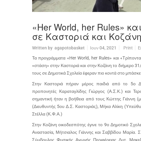
«Her World, her Rules» 
σε Καστοριά και Κοζάν
Written by
agapotobasket
Ιουν 04, 2021
Print
E
Τα προγράμματα «Her World, her Rules» και «Τρίποντα
«στάση» στην Καστοριά και στην Κοζάνη το διήμερο 31
τους σε Δημοτικά Σχολεία έφεραν πιο κοντά στο μπάσκετ
Στην Καστοριά πήραν μέρος παιδιά από το 5ο Δημ
προπονητές Καραταγλίδης Γιώργος (Α.Σ.Κ.) και Τερσ
σημαντική ήταν η βοήθεια από τους Κώττης Γιάννη (μ
(Διευθυντής 5ου Δ.Σ. Καστοριάς), Μήκα Αλίκη (Υπεύθ
Στέλλα (Κ.Φ.Α.)
Στην Κοζάνη οικοδεσπότης έγινε το 9ο Δημοτικό Σχολ
Αναστασία, Μήτσιαλος Γιάννης και Σαββίδου Μαρία. 
Σύμβουλος Φυσικής Αγωγής Περιφέρειας Δυτ. Μακεδο