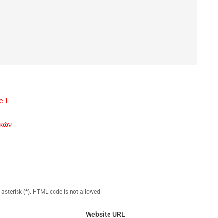
e 1
ικών
 asterisk (*). HTML code is not allowed.
Website URL