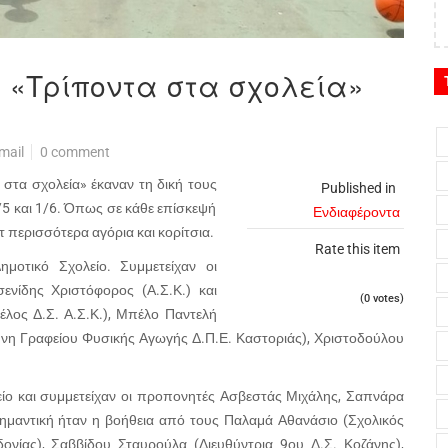
και «Τρίποντα στα σχολεία»
η
mail
0 comment
 στα σχολεία» έκαναν τη δική τους
Published in
/5 και 1/6. Όπως σε κάθε επίσκεψή
Ενδιαφέροντα
 περισσότερα αγόρια και κορίτσια.
Rate this item
οτικό Σχολείο. Συμμετείχαν οι
ενίδης Χριστόφορος (Α.Σ.Κ.) και
(0 votes)
έλος Δ.Σ. Α.Σ.Κ.), Μπέλο Παντελή
υνη Γραφείου Φυσικής Αγωγής Δ.Π.Ε. Καστοριάς), Χριστοδούλου
είο και συμμετείχαν οι προπονητές Ασβεστάς Μιχάλης, Σαπνάρα
Σημαντική ήταν η βοήθεια από τους Παλαμά Αθανάσιο (Σχολικός
νίας), Σαββίδου Σταυρούλα (Διευθύντρια 9ου Δ.Σ. Κοζάνης),