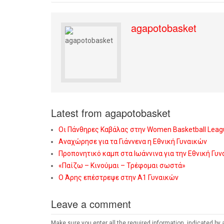
agapotobasket
Latest from agapotobasket
Οι Πάνθηρες Καβάλας στην Women Basketball Leag
Αναχώρησε για τα Γιάννενα η Εθνική Γυναικών
Προπονητικό καμπ στα Ιωάννινα για την Εθνική Γυ
«Παίζω – Κινούμαι – Τρέφομαι σωστά»
Ο Άρης επέστρεψε στην Α1 Γυναικών
Leave a comment
Make sure you enter all the required information, indicated by 