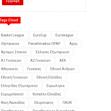
Tags Cloud
Basket League
EuroCup
Euroleague
Olympiacos
Panathinaikos OPAP
Άρης
Άρτεμις Σπανού
Έλληνες Εξωτερικού
Α1 Γυναικών
Α2 Γυναικών
ΑΕΚ
Αθηναικός
Γυναίκες
Εθνική Ανδρών
Εθνική Γυναικών
Εθνική Ελλάδος
Ελληνίδες Εξωτερικού
Ευρωλίγκα
Ευρωμπάσκετ
Κύπελλο Ελλάδας
Νίκη Λευκάδας
Ολυμπιακός
ΠΑΟΚ