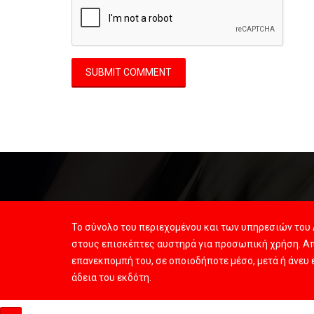
Το σύνολο του περιεχομένου και των υπηρεσιών του 
στους επισκέπτες αυστηρά για προσωπική χρήση. Απ
επανεκπομπή του, σε οποιοδήποτε μέσο, μετά ή άνευ
άδεια του εκδότη.