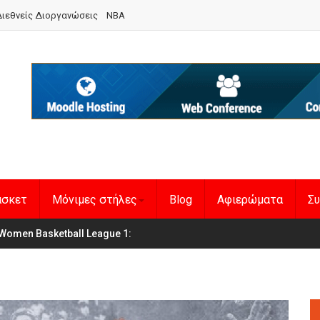
ιεθνείς Διοργανώσεις
NBA
άσκετ
Μόνιμες στήλες
Blog
Αφιερώματα
Συ
Women Basketball League 1
η Εθνική Γυναικών
: