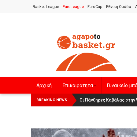
Basket League
EuroLeague
EuroCup
Εθνική Ομάδα
Δ
Αρχική
Επικαιρότητα
Γυναικείο μπ
Οι Πάνθηρες Καβάλας στην 
Αναχώρησε για τα Γιάννενα 
BREAKING NEWS