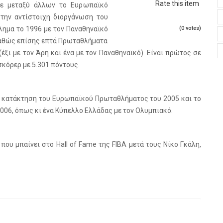
Rate this item
σε μεταξύ άλλων το Ευρωπαϊκό
την αντίστοιχη διοργάνωση του
λημα το 1996 με τον Παναθηναϊκό
(0 votes)
 καθώς επίσης επτά Πρωταθλήματα
έξι με τον Άρη και ένα με τον Παναθηναϊκό). Είναι πρώτος σε
κόρερ με 5.301 πόντους.
ν κατάκτηση του Ευρωπαϊκού Πρωταθλήματος του 2005 και το
006, όπως κι ένα Κύπελλο Ελλάδας με τον Ολυμπιακό.
που μπαίνει στο Hall of Fame της FIBA μετά τους Νίκο Γκάλη,