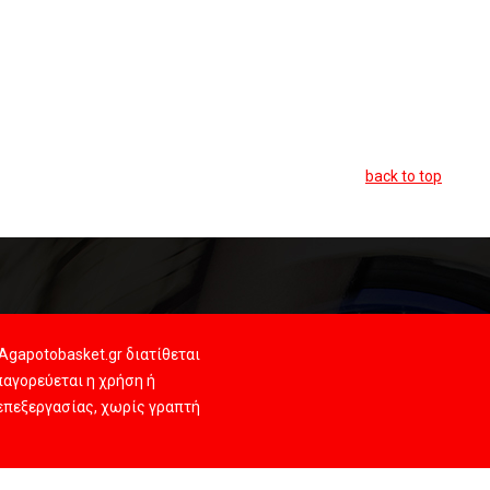
back to top
Agapotobasket.gr διατίθεται
αγορεύεται η χρήση ή
 επεξεργασίας, χωρίς γραπτή